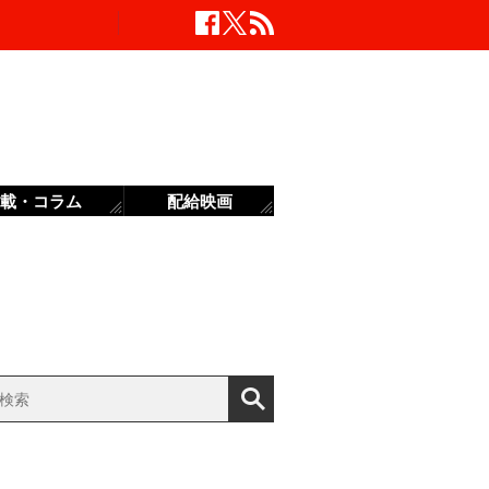
載・コラム
配給映画