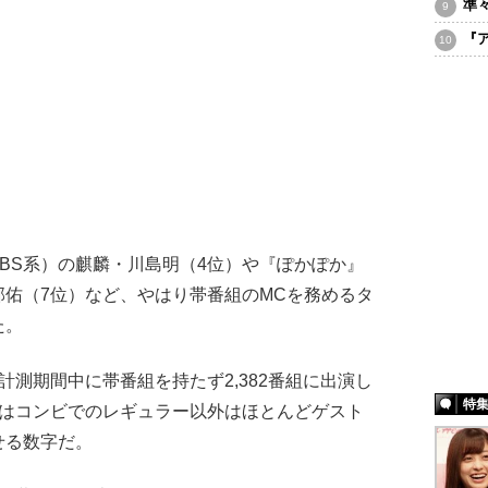
準
『
BS系）の麒麟・川島明（4位）や『ぽかぽか』
佑（7位）など、やはり帯番組のMCを務めるタ
た。
測期間中に帯番組を持たず2,382番組に出演し
特
日はコンビでのレギュラー以外はほとんどゲスト
せる数字だ。