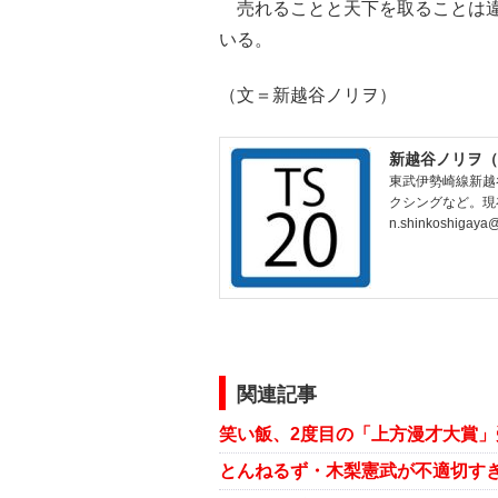
売れることと天下を取ることは違
いる。
（文＝新越谷ノリヲ）
新越谷ノリヲ（
東武伊勢崎線新越
クシングなど。現
n.shinkoshigaya
関連記事
笑い飯、2度目の「上方漫才大賞」