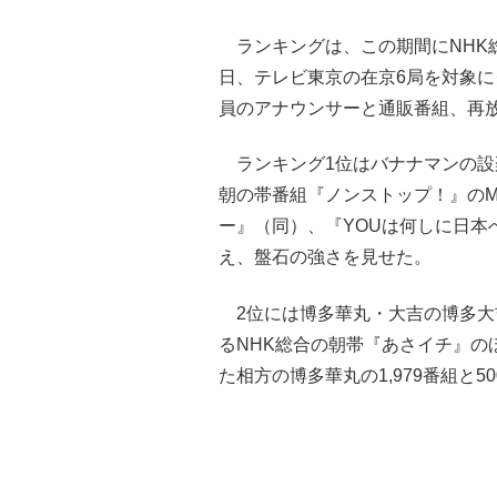
ランキングは、この期間にNHK総
日、テレビ東京の在京6局を対象
員のアナウンサーと通販番組、再
ランキング1位はバナナマンの設楽
朝の帯番組『ノンストップ！』の
ー』（同）、『YOUは何しに日本
え、盤石の強さを見せた。
2位には博多華丸・大吉の博多大吉の
るNHK総合の朝帯『あさイチ』の
た相方の博多華丸の1,979番組と5