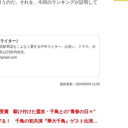
うのだ。それを、今回のランキングが証明して
ライター）
谷駅周辺をこよなく愛する中年ライター。お笑い、ドラマ、ボ
在は23区内在住。
@gmail.com
最終更新：
2024/05/04 11:00
受賞 駆け付けた盟友・千鳥との“青春の日々”
とんねるず・木梨憲武が不適切すぎる！ 千鳥の初共演『華大千鳥』ゲスト出演の意味