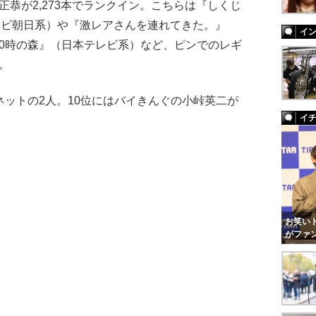
恭が2,273本でランクイン。こちらは『しくじ
テレビ朝日系）や『激レアさんを連れてきた。』
イ
0時の森』（日本テレビ系）など、ピンでのレギ
。
ットの2人。10位にはバイきんぐの小峠英二が
イ
お笑いト
がファ