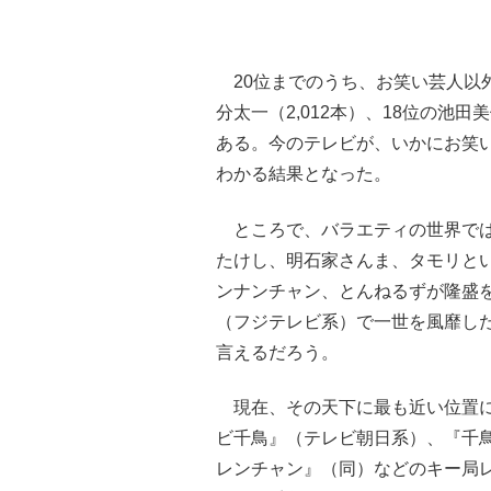
20位までのうち、お笑い芸人以外では
分太一（2,012本）、18位の池田
ある。今のテレビが、いかにお笑
わかる結果となった。
ところで、バラエティの世界では
たけし、明石家さんま、タモリとい
ンナンチャン、とんねるずが隆盛を
（フジテレビ系）で一世を風靡し
言えるだろう。
現在、その天下に最も近い位置に
ビ千鳥』（テレビ朝日系）、『千
レンチャン』（同）などのキー局レ