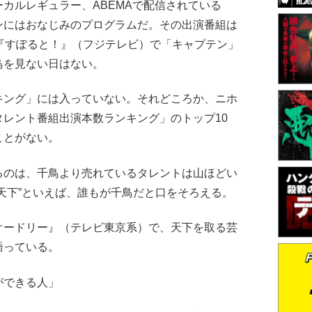
配
カルレギュラー、ABEMAで配信されている
ンにはおなじみのプログラムだ。その出演番組は
は『すぽると！』（フジテレビ）で「キャプテン」
鳥を見ない日はない。
ング」には入っていない。それどころか、ニホ
レント番組出演本数ランキング」のトップ10
ことがない。
のは、千鳥より売れているタレントは山ほどい
天下”といえば、誰もが千鳥だと口をそろえる。
ードリー』（テレビ東京系）で、天下を取る芸
語っている。
ができる人」