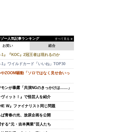
イゾー人気記事ランキング
すべて見る
お笑い
総合
-1』『KOC』2冠王者は現れるのか
-1』ワイルドカード「いいね」TOP30
いやZOOM騒動「ソロではなく見せ合いっ
ジモンが暴露「共演NGのきっかけは……」
ラヴィット！』で怪芸人を紹介
THE W』ファイナリスト同じ問題
らば青春の光、放尿企画を公開
躍する“元・吉本興業”芸人たち