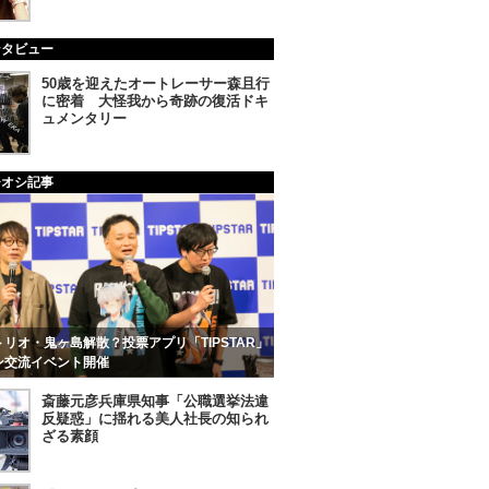
ンタビュー
50歳を迎えたオートレーサー森且行
に密着 大怪我から奇跡の復活ドキ
ュメンタリー
チオシ記事
リオ・鬼ヶ島解散？投票アプリ「TIPSTAR」
ン交流イベント開催
斎藤元彦兵庫県知事「公職選挙法違
反疑惑」に揺れる美人社長の知られ
ざる素顔