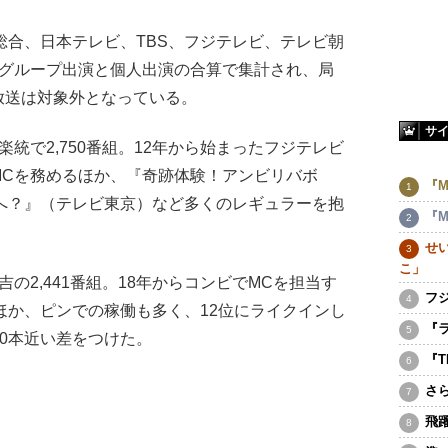
合、日本テレビ、TBS、フジテレビ、テレビ朝
にグループ出演と個人出演の合算で集計され、局
放送は対象外となっている。
サ
統で2,750番組。12年から始まったフジテレビ
MCを務めるほか、『奇跡体験！アンビリバボ
『M
へ？』（テレビ東京）など多くのレギュラーを抱
『M
せ
こ」
2,441番組。18年からコンビでMCを担当す
フ
ほか、ピンでの稼働も多く、12位にライクインし
『
00本近い差をつけた。
『
さ
飛