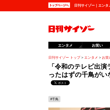
日刊サイゾー｜エンタ
エンタメ
お笑い
日刊サイゾー トップ
>
エンタメ
>
お笑
「令和のテレビ出演
ったはずの千鳥がい
#千鳥