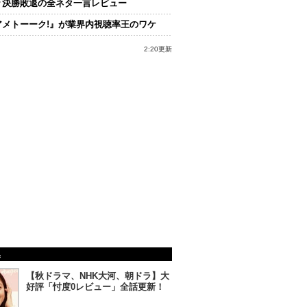
々決勝敗退の全ネタ一言レビュー
アメトーーク!』が業界内視聴率王のワケ
2:20更新
集
【秋ドラマ、NHK大河、朝ドラ】大
好評「忖度0レビュー」全話更新！