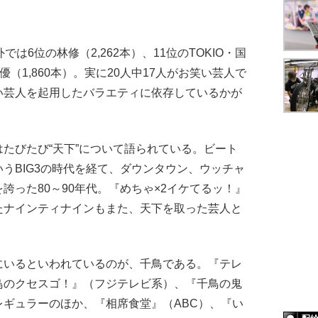
6位の林修（2,262本）、11位のTOKIO・国
美優（1,860本）。実に20人中17人がお笑い芸人で
い芸人を起用したバラエティに依存しているかが
たびたび“天下”について語られている。ビート
うBIG3の時代を経て、ダウンタウン、ウッチャ
誇った80～90年代。『めちゃ×2イケてるッ！』
たナインティナインもまた、天下を取った芸人と
いるといわれているのが、千鳥である。『テレ
鳥のクセスゴ！』（フジテレビ系）、『千鳥の鬼
ギュラーのほか、『相席食堂』（ABC）、『い