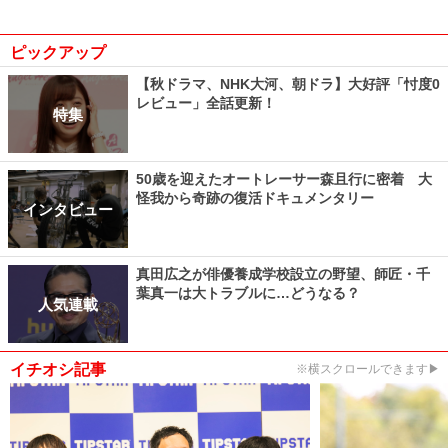
ピックアップ
【秋ドラマ、NHK大河、朝ドラ】大好評「忖度0
レビュー」全話更新！
特集
50歳を迎えたオートレーサー森且行に密着 大
怪我から奇跡の復活ドキュメンタリー
インタビュー
真田広之が俳優養成学校設立の野望、師匠・千
葉真一は大トラブルに…どうなる？
人気連載
イチオシ記事
※横スクロールできます▶