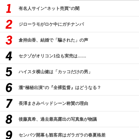
有名人サイン“ネット売買”の闇
ジローラモがロケ中にガチナンパ
倉持由香、結婚で「騙された」の声
セクゾがオリコン1位も実売は……
ハイスタ横山健は「カッコだけの男」
瀧“極秘出演”の『全裸監督』はどうなる？
長澤まさみベッドシーン称賛の理由
後藤真希、過去最高露出の写真集が物議
センバツ開幕も観客席はガラガラの春夏格差