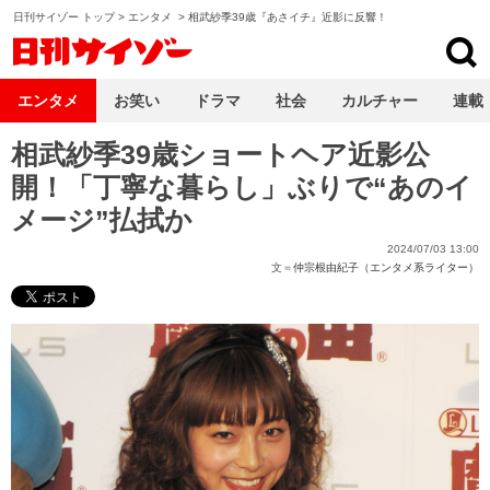
日刊サイゾー トップ
>
エンタメ
>
相武紗季39歳『あさイチ』近影に反響！
日刊サイゾー
エンタメ
お笑い
ドラマ
社会
カルチャー
連載
相武紗季39歳ショートヘア近影公
開！「丁寧な暮らし」ぶりで“あのイ
メージ”払拭か
2024/07/03 13:00
文＝
仲宗根由紀子（エンタメ系ライター）