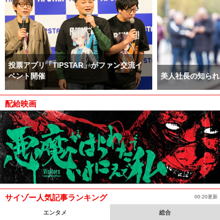
投票アプリ「TIPSTAR」がファン交流イ
ベント開催
美人社長の知られ
配給映画
サイゾー人気記事ランキング
00:20更新
エンタメ
総合