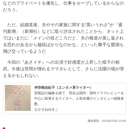
などのプライベートを優先し、仕事をセーブしているからなの
だろう。
ただ、結婚直後、夫やその家族に関する“黒いうわさ”が「週
刊新潮」（新潮社）などに取り沙汰されたことから、ネット上
ではいまだに「メインの役どころだと、夫の報道が蒸し返され
る恐れがあるから脇役ばかりなのかな」といった勝手な臆測も
飛び交っているようだ
今回の『あさイチ』への出演で好感度が上昇した様子の相
武。今後は世間が憧れるママタレとして、さらに活躍の場が増
えるかもしれない。
仲宗根由紀子（エンタメ系ライター）
芸能誌の編集を経て、現在は国内・国外ドラマレビューを
中心に執筆するライター。人気俳優のインタビュー経験多
数。
なかそねゆきこ
最終更新：
2024/07/03 13:00