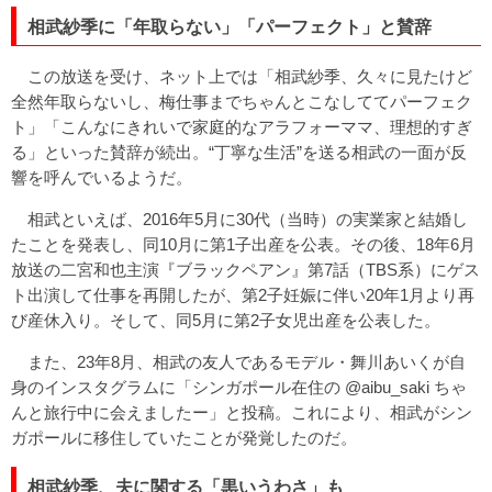
相武紗季に「年取らない」「パーフェクト」と賛辞
この放送を受け、ネット上では「相武紗季、久々に見たけど
全然年取らないし、梅仕事までちゃんとこなしててパーフェク
ト」「こんなにきれいで家庭的なアラフォーママ、理想的すぎ
る」といった賛辞が続出。“丁寧な生活”を送る相武の一面が反
響を呼んでいるようだ。
相武といえば、2016年5月に30代（当時）の実業家と結婚し
たことを発表し、同10月に第1子出産を公表。その後、18年6月
放送の二宮和也主演『ブラックペアン』第7話（TBS系）にゲス
ト出演して仕事を再開したが、第2子妊娠に伴い20年1月より再
び産休入り。そして、同5月に第2子女児出産を公表した。
また、23年8月、相武の友人であるモデル・舞川あいくが自
身のインスタグラムに「シンガポール在住の @aibu_saki ちゃ
んと旅行中に会えましたー」と投稿。これにより、相武がシン
ガポールに移住していたことが発覚したのだ。
相武紗季、夫に関する「黒いうわさ」も