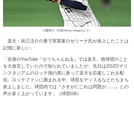
小園海斗（写真/Getty Imagesより）
楽天・辰己涼介の妻で実業家のセリーナ氏が炎上したことは
記憶に新しい。
「自身のYouTube『セリちゃんねる』では楽天、他球団のこと
を大放言していたので知られていましたが、先日はZOZOマリ
ンスタジアムのロッテ側の席に座って楽天を応援しこれを配
信。ロッテファンに囲まれる中、球団をディスるなどたちまち
炎上しました。球団内では『さすがにこれは問題が……』との
声が多く上がっています」（球団OB）