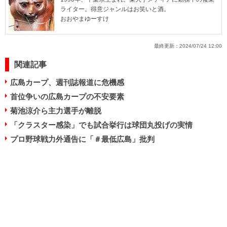
ライター。得意ジャンルはお笑いと酒。
おおやまゆーすけ
最終更新：
2024/07/24 12:00
関連記事
広島カープ、週刊誌報道に危機感
首位争いの広島カープの不安要素
菊池涼介ら主力選手が離脱
「クラスター感染」でも試合挙行は球団丸投げの実情
プロ野球戦力外通告に「＃最低広島」批判