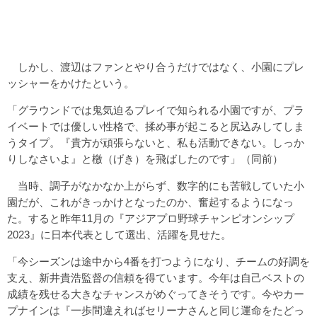
しかし、渡辺はファンとやり合うだけではなく、小園にプレ
ッシャーをかけたという。
「グラウンドでは鬼気迫るプレイで知られる小園ですが、プラ
イベートでは優しい性格で、揉め事が起こると尻込みしてしま
うタイプ。『貴方が頑張らないと、私も活動できない。しっか
りしなさいよ』と檄（げき）を飛ばしたのです」（同前）
当時、調子がなかなか上がらず、数字的にも苦戦していた小
園だが、これがきっかけとなったのか、奮起するようになっ
た。すると昨年11月の『アジアプロ野球チャンピオンシップ
2023』に日本代表として選出、活躍を見せた。
「今シーズンは途中から4番を打つようになり、チームの好調を
支え、新井貴浩監督の信頼を得ています。今年は自己ベストの
成績を残せる大きなチャンスがめぐってきそうです。今やカー
プナインは『一歩間違えればセリーナさんと同じ運命をたどっ