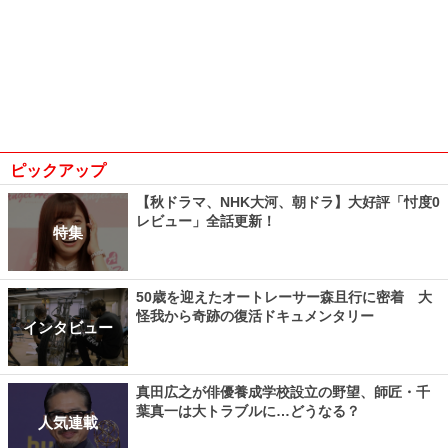
ピックアップ
【秋ドラマ、NHK大河、朝ドラ】大好評「忖度0
レビュー」全話更新！
特集
50歳を迎えたオートレーサー森且行に密着 大
怪我から奇跡の復活ドキュメンタリー
インタビュー
真田広之が俳優養成学校設立の野望、師匠・千
葉真一は大トラブルに…どうなる？
人気連載