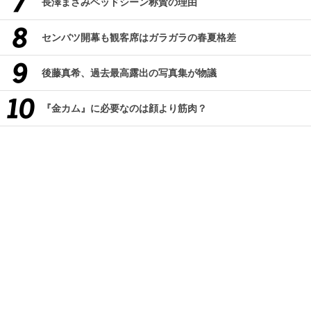
長澤まさみベッドシーン称賛の理由
センバツ開幕も観客席はガラガラの春夏格差
後藤真希、過去最高露出の写真集が物議
『金カム』に必要なのは顔より筋肉？