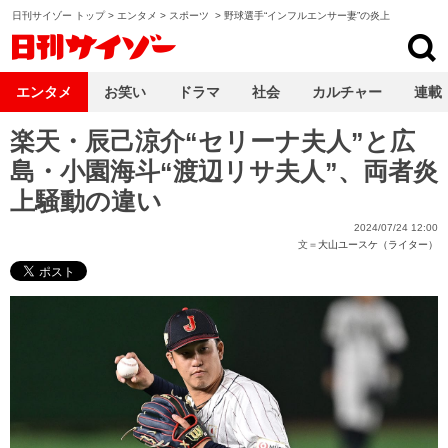
日刊サイゾー トップ
>
エンタメ
>
スポーツ
>
野球選手“インフルエンサー妻”の炎上
日刊サイゾー
エンタメ
お笑い
ドラマ
社会
カルチャー
連載
楽天・辰己涼介“セリーナ夫人”と広
島・小園海斗“渡辺リサ夫人”、両者炎
上騒動の違い
2024/07/24 12:00
文＝
大山ユースケ（ライター）