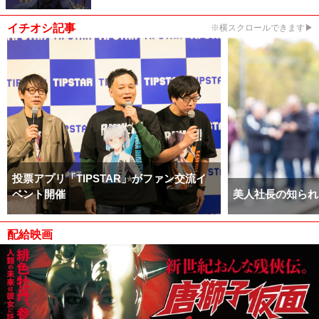
イチオシ記事
※横スクロールできます▶
投票アプリ「TIPSTAR」がファン交流イ
ベント開催
美人社長の知られ
配給映画