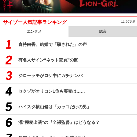
サイゾー人気記事ランキング
11:20更新
エンタメ
総合
倉持由香、結婚で「騙された」の声
有名人サイン“ネット売買”の闇
ジローラモがロケ中にガチナンパ
セクゾがオリコン1位も実売は……
ハイスタ横山健は「カッコだけの男」
瀧“極秘出演”の『全裸監督』はどうなる？