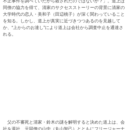
不正事件を調べていたから殺されたのではないか？」。道上は
同僚の協力を得て、清家のサクセスストーリーの背景に清家の
大学時代の恋人・美和子（田辺桃子）が深く関わっていること
を知る。しかし、道上が真実に近づきつつあるのを見越して
か、“上からのお達し”により道上は会社から調査中止を通達さ
れる。
父の不審死と清家・鈴木の謎を解明すると決めた道上は、会
社を退社、元同僚の山中（丸山智己）とともにフリージャーナ