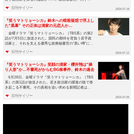
代の元恋人など怪...
日刊サイゾー
2024.07.19
『笑うマトリョーシカ』鈴木への暗殺疑惑で浮上し
た“黒幕” その正体は清家の元恋人か…
金曜ドラマ『笑うマトリョーシカ』（TBS系）の第2
話が7月5日に放送された。国民の期待を背負う若手政
治家と、それを支える優秀な政務秘書官の“黒い噂”に踏
み込んでいく展...
日刊サイゾー
2024.07.12
『笑うマトリョーシカ』笑顔の清家・櫻井翔は“操
り人形”か…不審死がからむBG株事件、鈴木の過去
6月28日、金曜ドラマ『笑うマトリョーシカ』（TBS
系）の第1話が放送された。若き政治家の躍進の陰で巻
き起こる不審死。その真相を追い求める新聞記者はは
たして何にたどり...
日刊サイゾー
2024.07.05