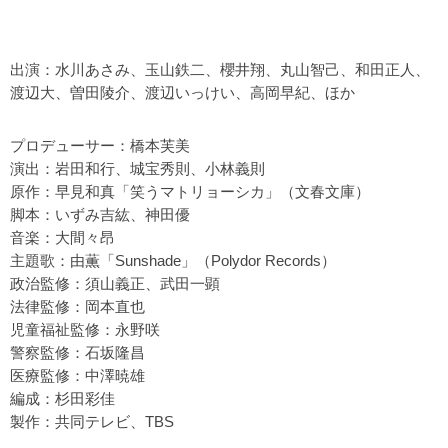
出演：水川あさみ、玉山鉄二、櫻井翔、丸山智己、和田正人、
渡辺大、曽田陵介、渡辺いっけい、高岡早紀、ほか
プロデューサー：橋本芙美
演出：岩田和行、城宝秀則、小林義則
原作：早見和真「笑うマトリョーシカ」（文春文庫）
脚本：いずみ吉紘、神田優
音楽：大間々昂
主題歌：由薫「Sunshade」（Polydor Records）
政治監修：須山義正、武田一顕
法律監修：岡本直也
児童福祉監修：永野咲
警察監修：石坂隆昌
医療監修：中澤暁雄
編成：杉田彩佳
製作：共同テレビ、TBS