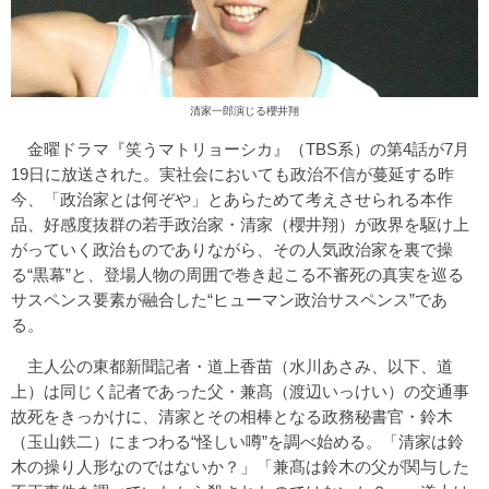
清家一郎演じる櫻井翔
金曜ドラマ『笑うマトリョーシカ』（TBS系）の第4話が7月
19日に放送された。実社会においても政治不信が蔓延する昨
今、「政治家とは何ぞや」とあらためて考えさせられる本作
品、好感度抜群の若手政治家・清家（櫻井翔）が政界を駆け上
がっていく政治ものでありながら、その人気政治家を裏で操
る“黒幕”と、登場人物の周囲で巻き起こる不審死の真実を巡る
サスペンス要素が融合した“ヒューマン政治サスペンス”であ
る。
主人公の東都新聞記者・道上香苗（水川あさみ、以下、道
上）は同じく記者であった父・兼髙（渡辺いっけい）の交通事
故死をきっかけに、清家とその相棒となる政務秘書官・鈴木
（玉山鉄二）にまつわる“怪しい噂”を調べ始める。「清家は鈴
木の操り人形なのではないか？」「兼髙は鈴木の父が関与した