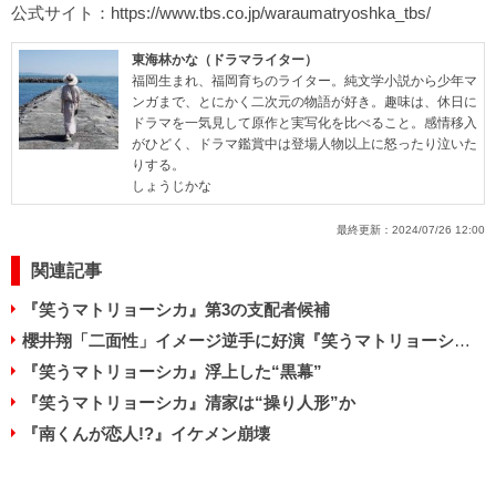
公式サイト：
https://www.tbs.co.jp/waraumatryoshka_tbs/
東海林かな（ドラマライター）
福岡生まれ、福岡育ちのライター。純文学小説から少年マ
ンガまで、とにかく二次元の物語が好き。趣味は、休日に
ドラマを一気見して原作と実写化を比べること。感情移入
がひどく、ドラマ鑑賞中は登場人物以上に怒ったり泣いた
りする。
しょうじかな
最終更新：
2024/07/26 12:00
関連記事
『笑うマトリョーシカ』第3の支配者候補
櫻井翔「二面性」イメージ逆手に好演『笑うマトリョーシカ』
『笑うマトリョーシカ』浮上した“黒幕”
『笑うマトリョーシカ』清家は“操り人形”か
『南くんが恋人!?』イケメン崩壊