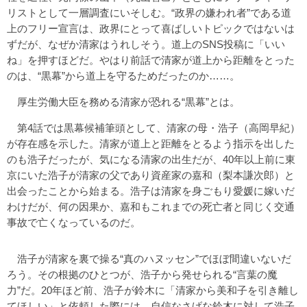
リストとして一層調査にいそしむ。“政界の嫌われ者”である道
上のフリー宣言は、政界にとって喜ばしいトピックではないは
ずだが、なぜか清家はうれしそう。道上のSNS投稿に「いい
ね」を押すほどだ。やはり前話で清家が道上から距離をとった
のは、“黒幕”から道上を守るためだったのか……。
厚生労働大臣を務める清家が恐れる“黒幕”とは。
第4話では黒幕候補筆頭として、清家の母・浩子（高岡早紀）
が存在感を示した。清家が道上と距離をとるよう指示を出した
のも浩子だったが、気になる清家の出生だが、40年以上前に東
京にいた浩子が清家の父であり資産家の嘉和（梨本謙次郎）と
出会ったことから始まる。浩子は清家を身ごもり愛媛に嫁いだ
わけだが、何の因果か、嘉和もこれまでの死亡者と同じく交通
事故で亡くなっているのだ。
浩子が清家を裏で操る“真のハヌッセン”でほぼ間違いないだ
ろう。その根拠のひとつが、浩子から発せられる“言葉の魔
力”だ。20年ほど前、浩子が鈴木に「清家から美和子を引き離し
てほしい」と依頼した際には、自信なさげな鈴木に対して浩子