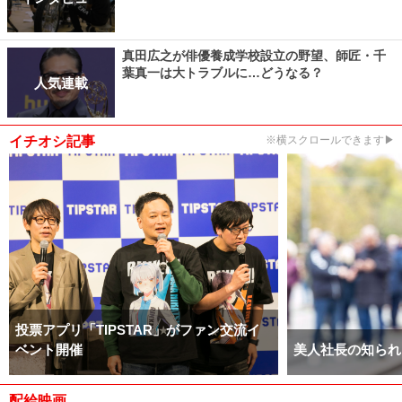
真田広之が俳優養成学校設立の野望、師匠・千
葉真一は大トラブルに…どうなる？
人気連載
イチオシ記事
※横スクロールできます▶
投票アプリ「TIPSTAR」がファン交流イ
ベント開催
美人社長の知られ
配給映画