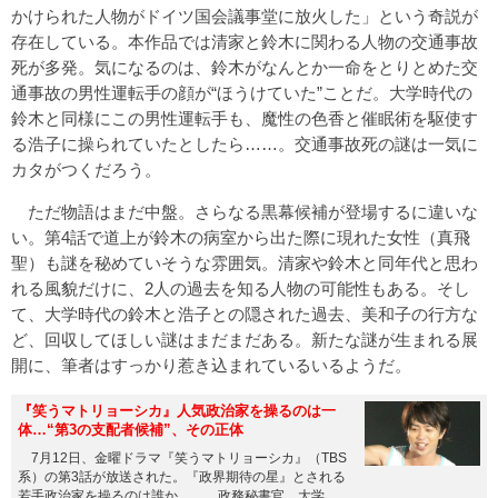
かけられた人物がドイツ国会議事堂に放火した」という奇説が
存在している。本作品では清家と鈴木に関わる人物の交通事故
死が多発。気になるのは、鈴木がなんとか一命をとりとめた交
通事故の男性運転手の顔が“ほうけていた”ことだ。大学時代の
鈴木と同様にこの男性運転手も、魔性の色香と催眠術を駆使す
る浩子に操られていたとしたら……。交通事故死の謎は一気に
カタがつくだろう。
ただ物語はまだ中盤。さらなる黒幕候補が登場するに違いな
い。第4話で道上が鈴木の病室から出た際に現れた女性（真飛
聖）も謎を秘めていそうな雰囲気。清家や鈴木と同年代と思わ
れる風貌だけに、2人の過去を知る人物の可能性もある。そし
て、大学時代の鈴木と浩子との隠された過去、美和子の行方な
ど、回収してほしい謎はまだまだある。新たな謎が生まれる展
開に、筆者はすっかり惹き込まれているいるようだ。
『笑うマトリョーシカ』人気政治家を操るのは一
体…“第3の支配者候補”、その正体
7月12日、金曜ドラマ『笑うマトリョーシカ』（TBS
系）の第3話が放送された。『政界期待の星』とされる
若手政治家を操るのは誰か……。政務秘書官、大学時