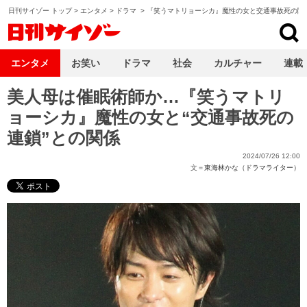
日刊サイゾー トップ
>
エンタメ
>
ドラマ
>
『笑うマトリョーシカ』魔性の女と交通事故死の関
日刊サイゾー
エンタメ
お笑い
ドラマ
社会
カルチャー
連載
美人母は催眠術師か…『笑うマトリ
ョーシカ』魔性の女と“交通事故死の
連鎖”との関係
2024/07/26 12:00
文＝
東海林かな（ドラマライター）