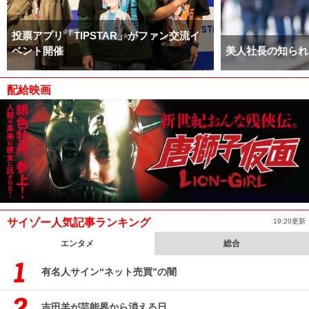
投票アプリ「TIPSTAR」がファン交流イ
ベント開催
美人社長の知られ
配給映画
サイゾー人気記事ランキング
19:20更新
エンタメ
総合
有名人サイン“ネット売買”の闇
吉田羊が芸能界から消える日