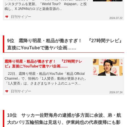
ンスタグラムを更新。「World Tour? #xjapan」と投
稿し、X JAPANのロゴと楽曲音源の...
日刊サイゾー
2024.07.22
9位 霜降り明星・粗品が働きすぎ！ 『27時間テレビ』
直後にYouTubeで激ヤバ企画……
霜降り明星・粗品が働きすぎ！ 『27時間テレ
ビ』直後にYouTubeで激ヤバ企画……
22日、霜降り明星・粗品のYouTube「粗品 Official
Channel」で、恒例の「1人賛否」動画が更新された。
「1人賛否」は、さまざまなネット上のニュース...
日刊サイゾー
2024.07.24
10位 サッカー佐野海舟の逮捕が多方面に余波、弟・航
大のパリ五輪招集は見送り、伊東純也の代表復帰にも影