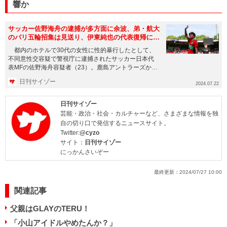
響か
サッカー佐野海舟の逮捕が多方面に余波、弟・航大
のパリ五輪招集は見送り、伊東純也の代表復帰にも
影響か
都内のホテルで30代の女性に性的暴行したとして、
不同意性交容疑で警視庁に逮捕されたサッカー日本代
表MFの佐野海舟容疑者（23）。鹿島アントラーズから
ドイツ・ブンデスリ...
日刊サイゾー
2024.07.22
日刊サイゾー
芸能・政治・社会・カルチャーなど、さまざまな情報を独
自の切り口で発信するニュースサイト。
Twitter:
@cyzo
サイト：
日刊サイゾー
にっかんさいぞー
最終更新：
2024/07/27 10:00
関連記事
父親はGLAYのTERU！
「小山アイドルやめたんか？」