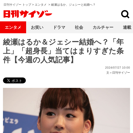
日刊サイゾー トップ
>
エンタメ
>
綾瀬はるか、ジェシーと結婚へ？
日刊サイゾー
エンタメ
お笑い
ドラマ
社会
カルチャー
連載
綾瀬はるか＆ジェシー結婚へ？「年
上」「超身長」当てはまりすぎた条
件【今週の人気記事】
2024/07/27 10:00
文＝
日刊サイゾー