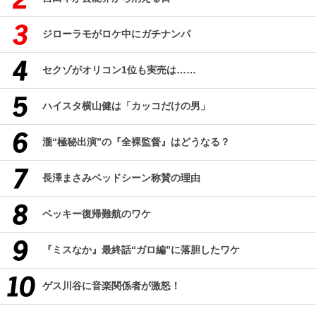
ジローラモがロケ中にガチナンパ
セクゾがオリコン1位も実売は……
ハイスタ横山健は「カッコだけの男」
瀧“極秘出演”の『全裸監督』はどうなる？
長澤まさみベッドシーン称賛の理由
ベッキー復帰難航のワケ
『ミスなか』最終話“ガロ編”に落胆したワケ
ゲス川谷に音楽関係者が激怒！