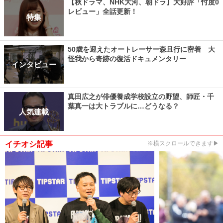
【秋ドラマ、NHK大河、朝ドラ】大好評「忖度0
レビュー」全話更新！
特集
50歳を迎えたオートレーサー森且行に密着 大
怪我から奇跡の復活ドキュメンタリー
インタビュー
真田広之が俳優養成学校設立の野望、師匠・千
葉真一は大トラブルに…どうなる？
人気連載
イチオシ記事
※横スクロールできます▶