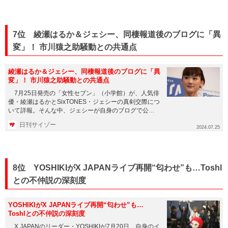
7位 綾瀬はるか＆ジェシー、同棲報道後のブログに「異
変」！ 市川猿之助騒動との共通点
綾瀬はるか＆ジェシー、同棲報道後のブログに「異
変」！ 市川猿之助騒動との共通点
7月25日発売の「女性セブン」（小学館）が、人気俳
優・綾瀬はるかとSixTONES・ジェシーの真剣交際につ
いて詳報。そんな中、ジェシーが自身のブログで公開
した写真が注...
日刊サイゾー
2024.07.25
8位 YOSHIKIがX JAPANライブ再開“匂わせ”も…Toshl
との不仲説の深刻度
YOSHIKIがX JAPANライブ再開“匂わせ”も…
Toshlとの不仲説の深刻度
X JAPANのリーダー・YOSHIKIが7月20日、自身のイ