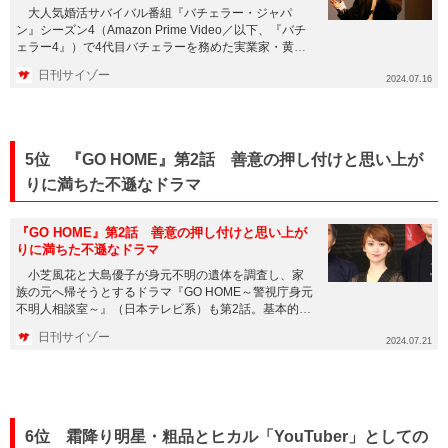
大人気婚活サバイバル番組『バチェラー・ジャパ
ン』シーズン4（Amazon Prime Video／以下、『バチ
ェラー4』）で4代目バチェラーを務めた実業家・黄皓
（こう...
日刊サイゾー
2024.07.16
5位 『GO HOME』第2話 善意の押し付けと思い上が
りに満ちた不遜なドラマ
『GO HOME』第2話 善意の押し付けと思い上が
りに満ちた不遜なドラマ
小芝風花と大島優子が身元不明の遺体を調査し、家
族の元へ帰そうとするドラマ『GO HOME～警視庁身元
不明人相談室～』（日本テレビ系）も第2話。基本的に
は毎回ゲスト死人...
日刊サイゾー
2024.07.21
6位 霜降り明星・粗品とヒカル「YouTuber」としての