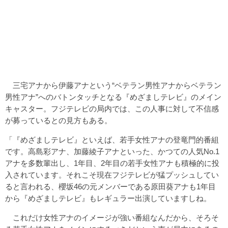
三宅アナから伊藤アナという“ベテラン男性アナからベテラン
男性アナ”へのバトンタッチとなる『めざましテレビ』のメイン
キャスター。フジテレビの局内では、この人事に対して不信感
が募っているとの見方もある。
「『めざましテレビ』といえば、若手女性アナの登竜門的番組
です。高島彩アナ、加藤綾子アナといった、かつての人気No.1
アナを多数輩出し、1年目、2年目の若手女性アナも積極的に投
入されています。それこそ現在フジテレビが猛プッシュしてい
ると言われる、櫻坂46の元メンバーである原田葵アナも1年目
から『めざましテレビ』もレギュラー出演していますしね。
これだけ女性アナのイメージが強い番組なんだから、そろそ