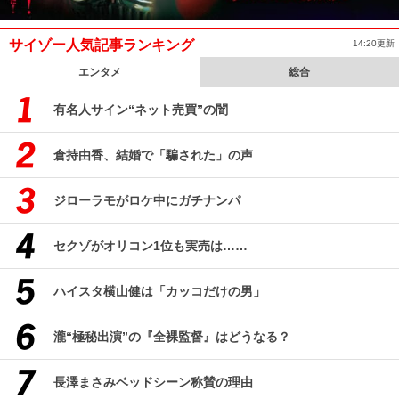
サイゾー人気記事ランキング
14:20更新
エンタメ
総合
有名人サイン“ネット売買”の闇
倉持由香、結婚で「騙された」の声
ジローラモがロケ中にガチナンパ
セクゾがオリコン1位も実売は……
ハイスタ横山健は「カッコだけの男」
瀧“極秘出演”の『全裸監督』はどうなる？
長澤まさみベッドシーン称賛の理由