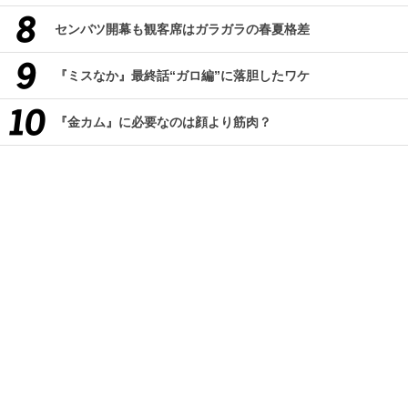
センバツ開幕も観客席はガラガラの春夏格差
『ミスなか』最終話“ガロ編”に落胆したワケ
『金カム』に必要なのは顔より筋肉？