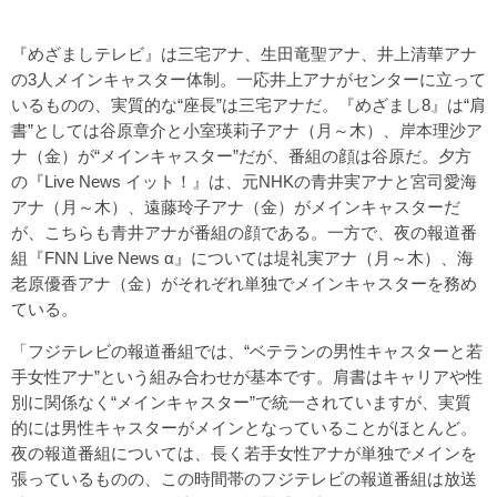
『めざましテレビ』は三宅アナ、生田竜聖アナ、井上清華アナ
の3人メインキャスター体制。一応井上アナがセンターに立って
いるものの、実質的な“座長”は三宅アナだ。『めざまし8』は“肩
書”としては谷原章介と小室瑛莉子アナ（月～木）、岸本理沙ア
ナ（金）が“メインキャスター”だが、番組の顔は谷原だ。夕方
の『Live News イット！』は、元NHKの青井実アナと宮司愛海
アナ（月～木）、遠藤玲子アナ（金）がメインキャスターだ
が、こちらも青井アナが番組の顔である。一方で、夜の報道番
組『FNN Live News α』については堤礼実アナ（月～木）、海
老原優香アナ（金）がそれぞれ単独でメインキャスターを務め
ている。
「フジテレビの報道番組では、“ベテランの男性キャスターと若
手女性アナ”という組み合わせが基本です。肩書はキャリアや性
別に関係なく“メインキャスター”で統一されていますが、実質
的には男性キャスターがメインとなっていることがほとんど。
夜の報道番組については、長く若手女性アナが単独でメインを
張っているものの、この時間帯のフジテレビの報道番組は放送