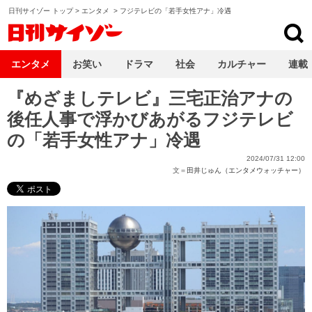
日刊サイゾー トップ
>
エンタメ
>
フジテレビの「若手女性アナ」冷遇
日刊サイゾー
エンタメ
お笑い
ドラマ
社会
カルチャー
連載
『めざましテレビ』三宅正治アナの
後任人事で浮かびあがるフジテレビ
の「若手女性アナ」冷遇
2024/07/31 12:00
文＝
田井じゅん（エンタメウォッチャー）