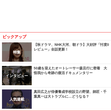
ピックアップ
【秋ドラマ、NHK大河、朝ドラ】大好評「忖度0
レビュー」全話更新！
特集
50歳を迎えたオートレーサー森且行に密着 大
怪我から奇跡の復活ドキュメンタリー
インタビュー
真田広之が俳優養成学校設立の野望、師匠・千
葉真一は大トラブルに…どうなる？
人気連載