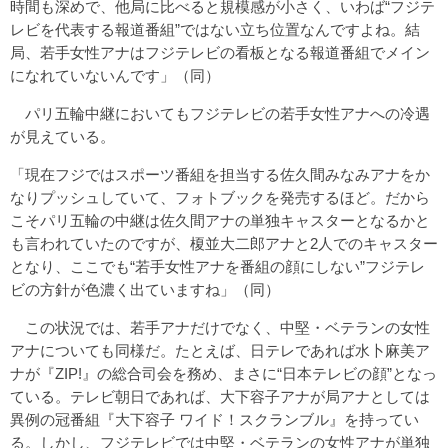
時間も深めで、他局に比べると規模感が小さく、いわば“フジテ
レビを代表する報道番組”ではない立ち位置なんですよね。結
局、若手女性アナはフジテレビの看板となる報道番組でメイン
になれていないんです」（同）
パリ五輪中継においてもフジテレビの若手女性アナへの冷遇
が見えている。
「現在フジではスポーツ番組を担当する佐久間みなみアナをか
なりプッシュしていて、フォトブックを発売するほど。だから
こそパリ五輪の中継は佐久間アナの単独キャスターとなるかと
も言われていたのですが、榎並大二郎アナと2人でのキャスター
となり、ここでも“若手女性アナを番組の顔にしない”フジテレ
ビの方針が色濃く出ていますね」（同）
この状況では、若手アナだけでなく、中堅・ベテランの女性
アナについても同様だ。たとえば、日テレであれば水卜麻美ア
ナが『ZIP!』の総合司会を務め、まさに“日本テレビの顔”となっ
ている。テレビ朝日であれば、大下容子アナが局アナとしては
異例の冠番組『大下容子 ワイド！スクランブル』を持ってい
る。しかし、フジテレビでは中堅・ベテランの女性アナが単独