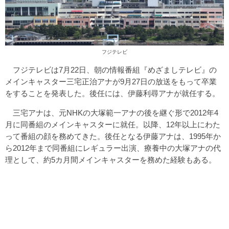
フジテレビ
フジテレビは7月22日、朝の情報番組『めざましテレビ』の
メインキャスター三宅正治アナが9月27日の放送をもって卒業
をすることを発表した。後任には、伊藤利尋アナが就任する。
三宅アナは、元NHKの大塚範一アナの後を継ぐ形で2012年4
月に同番組のメインキャスターに就任。以降、12年以上にわた
って番組の顔を務めてきた。後任となる伊藤アナは、1995年か
ら2012年まで同番組にレギュラー出演、療養中の大塚アナの代
理として、約5カ月間メインキャスターを務めた経験もある。