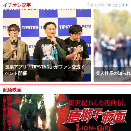
イチオシ記事
※横スクロールできます▶
投票アプリ「TIPSTAR」がファン交流イ
ベント開催
美人社長の知られ
配給映画