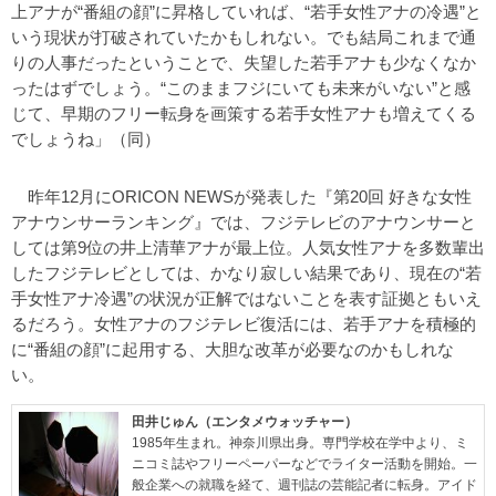
上アナが“番組の顔”に昇格していれば、“若手女性アナの冷遇”と
いう現状が打破されていたかもしれない。でも結局これまで通
りの人事だったということで、失望した若手アナも少なくなか
ったはずでしょう。“このままフジにいても未来がいない”と感
じて、早期のフリー転身を画策する若手女性アナも増えてくる
でしょうね」（同）
昨年12月にORICON NEWSが発表した『第20回 好きな女性
アナウンサーランキング』では、フジテレビのアナウンサーと
しては第9位の井上清華アナが最上位。人気女性アナを多数輩出
したフジテレビとしては、かなり寂しい結果であり、現在の“若
手女性アナ冷遇”の状況が正解ではないことを表す証拠ともいえ
るだろう。女性アナのフジテレビ復活には、若手アナを積極的
に“番組の顔”に起用する、大胆な改革が必要なのかもしれな
い。
田井じゅん（エンタメウォッチャー）
1985年生まれ。神奈川県出身。専門学校在学中より、ミ
ニコミ誌やフリーペーパーなどでライター活動を開始。一
般企業への就職を経て、週刊誌の芸能記者に転身。アイド