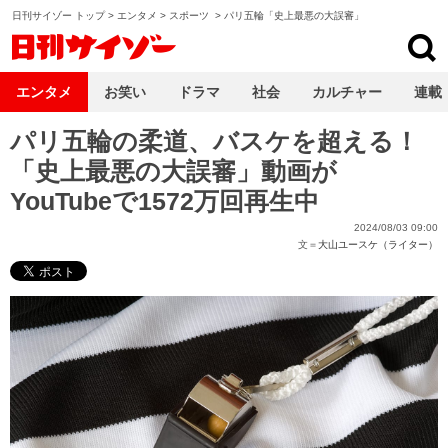
日刊サイゾー トップ
>
エンタメ
>
スポーツ
>
パリ五輪「史上最悪の大誤審」
日刊サイゾー
エンタメ
お笑い
ドラマ
社会
カルチャー
連載
パリ五輪の柔道、バスケを超える！
「史上最悪の大誤審」動画が
YouTubeで1572万回再生中
2024/08/03 09:00
文＝
大山ユースケ（ライター）