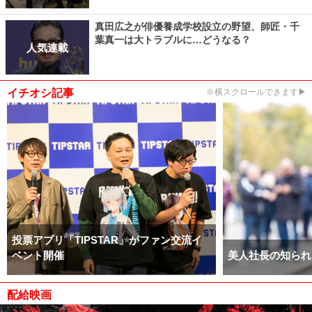
真田広之が俳優養成学校設立の野望、師匠・千
葉真一は大トラブルに…どうなる？
人気連載
イチオシ記事
※横スクロールできます▶
投票アプリ「TIPSTAR」がファン交流イ
ベント開催
美人社長の知られ
配給映画