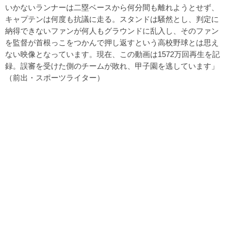
いかないランナーは二塁ベースから何分間も離れようとせず、
キャプテンは何度も抗議に走る。スタンドは騒然とし、判定に
納得できないファンが何人もグラウンドに乱入し、そのファン
を監督が首根っこをつかんで押し返すという高校野球とは思え
ない映像となっています。現在、この動画は1572万回再生を記
録。誤審を受けた側のチームが敗れ、甲子園を逃しています」
（前出・スポーツライター）