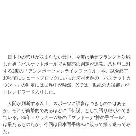
日本中の怒りが収まらない最中、今度は地元フランスと対戦
した男子バスケットボールでも疑惑の判定が連発。八村塁に対
する2度の「アンスポーツマンライクファウル」や、試合終了
10秒前にシュートブロックにいった河村勇輝の「バスケットカ
ウント」の判定には世界中が唖然。Xでは「世紀の大誤審」が
トレンドワード入りした。
人間が判断する以上、スポーツに誤審はつきものではある
が、それが衝撃的であるほどに「伝説」として語り継がれてき
ている。86年・サッカーW杯の「マラドーナ“神の手ゴール”」
は最たるものだが、今回は日本選手絡みに絞って振り返ってみ
た。