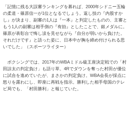
「記憶に残る大誤審ランキングを募れば、2000年シドニー五輪
の柔道・篠原信一が1位となるでしょう。返し技の『内股すか
し』が決まり、副審の1人は『一本』と判定したものの、主審と
もう1人の副審は相手側の『有効』としたことで、銀メダルに。
篠原が表彰台で悔し涙を見せながら『自分が弱いから負けた。
それだけです』と語った姿に、日本中が胸を締め付けられる思
いでした」（スポーツライター）
ボクシングでは、2017年のWBAミドル級王座決定戦での「村
田諒太の判定負け」も語り草。4Rでダウンを奪った村田が優位
に試合を進めていたが、まさかの判定負け。WBA会長が採点に
怒りを露わにし、即座に再戦を指示。勝利した相手母国のテレ
ビ局でも、「村田勝利」と報じていた。