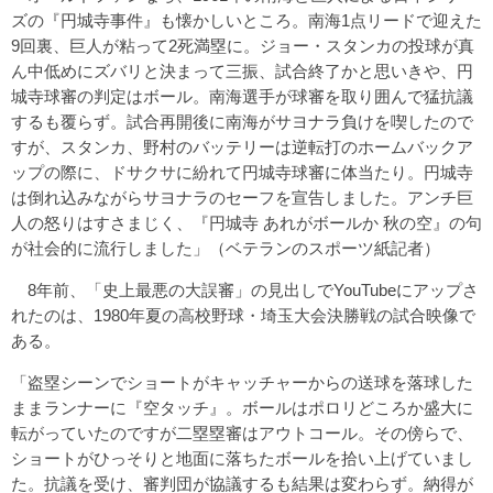
ズの『円城寺事件』も懐かしいところ。南海1点リードで迎えた
9回裏、巨人が粘って2死満塁に。ジョー・スタンカの投球が真
ん中低めにズバリと決まって三振、試合終了かと思いきや、円
城寺球審の判定はボール。南海選手が球審を取り囲んで猛抗議
するも覆らず。試合再開後に南海がサヨナラ負けを喫したので
すが、スタンカ、野村のバッテリーは逆転打のホームバックア
ップの際に、ドサクサに紛れて円城寺球審に体当たり。円城寺
は倒れ込みながらサヨナラのセーフを宣告しました。アンチ巨
人の怒りはすさまじく、『円城寺 あれがボールか 秋の空』の句
が社会的に流行しました」（ベテランのスポーツ紙記者）
8年前、「史上最悪の大誤審」の見出しでYouTubeにアップさ
れたのは、1980年夏の高校野球・埼玉大会決勝戦の試合映像で
ある。
「盗塁シーンでショートがキャッチャーからの送球を落球した
ままランナーに『空タッチ』。ボールはポロリどころか盛大に
転がっていたのですが二塁塁審はアウトコール。その傍らで、
ショートがひっそりと地面に落ちたボールを拾い上げていまし
た。抗議を受け、審判団が協議するも結果は変わらず。納得が