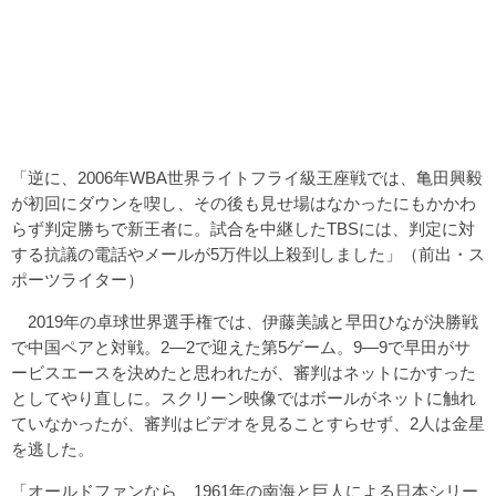
「逆に、2006年WBA世界ライトフライ級王座戦では、亀田興毅
が初回にダウンを喫し、その後も見せ場はなかったにもかかわ
らず判定勝ちで新王者に。試合を中継したTBSには、判定に対
する抗議の電話やメールが5万件以上殺到しました」（前出・ス
ポーツライター）
2019年の卓球世界選手権では、伊藤美誠と早田ひなが決勝戦
で中国ペアと対戦。2―2で迎えた第5ゲーム。9―9で早田がサ
ービスエースを決めたと思われたが、審判はネットにかすった
としてやり直しに。スクリーン映像ではボールがネットに触れ
ていなかったが、審判はビデオを見ることすらせず、2人は金星
を逃した。
「オールドファンなら、1961年の南海と巨人による日本シリー