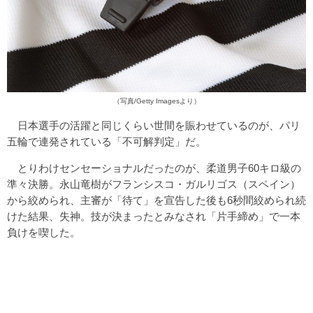
（写真/Getty Imagesより）
日本選手の活躍と同じくらい世間を賑わせているのが、パリ
五輪で連発されている「不可解判定」だ。
とりわけセンセーショナルだったのが、柔道男子60キロ級の
準々決勝。永山竜樹がフランシスコ・ガルリゴス（スペイン）
から絞められ、主審が「待て」を宣告した後も6秒間絞められ続
けた結果、失神。技が決まったとみなされ「片手締め」で一本
負けを喫した。