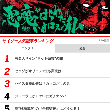
サイゾー人気記事ランキング
3:20更新
エンタメ
総合
有名人サイン“ネット売買”の闇
セクゾがオリコン1位も実売は……
ハイスタ横山健は「カッコだけの男」
ジローラモがロケ中にガチナンパ
瀧“極秘出演”の『全裸監督』はどうなる？