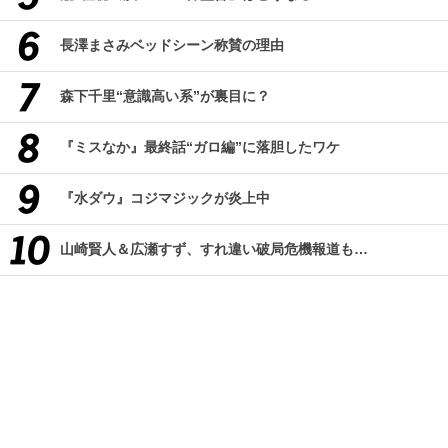
長澤まさみベッドシーン称賛の理由
森下千里“意識高い系”が裏目に？
『ミスなか』最終話“ガロ編”に落胆したワケ
『水ダウ』コジマジックが炎上中
山崎賢人＆広瀬すず、すれ違い破局危機報道も…