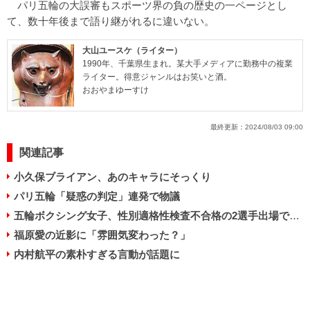
パリ五輪の大誤審もスポーツ界の負の歴史の一ページとし
て、数十年後まで語り継がれるに違いない。
大山ユースケ（ライター）
1990年、千葉県生まれ。某大手メディアに勤務中の複業
ライター。得意ジャンルはお笑いと酒。
おおやまゆーすけ
最終更新：
2024/08/03 09:00
関連記事
小久保ブライアン、あのキャラにそっくり
パリ五輪「疑惑の判定」連発で物議
五輪ボクシング女子、性別適格性検査不合格の2選手出場で物議
福原愛の近影に「雰囲気変わった？」
内村航平の素朴すぎる言動が話題に