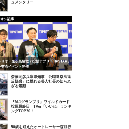
ュメンタリー
チオシ記事
リオ・鬼ヶ島解散？投票アプリ「TIPSTAR」
ン交流イベント開催
斎藤元彦兵庫県知事「公職選挙法違
反疑惑」に揺れる美人社長の知られ
ざる素顔
『M-1グランプリ』ワイルドカード
投票最終日 TVer「いいね」ランキ
ングTOP30！
50歳を迎えたオートレーサー森且行