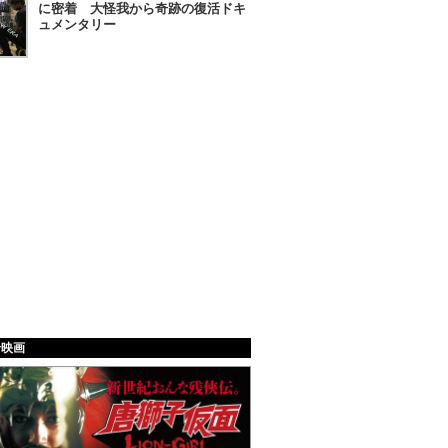
に密着 大怪我から奇跡の復活ドキ
ュメンタリー
給映画