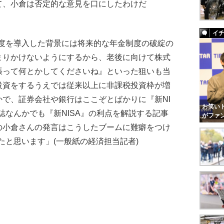
、小倉は否定的な意見を口にしたわけだ
イ
制度を導入した背景には将来的な年金制度の破綻の
まりかけないようにするから、老後に向けて株式
張って何とかしてくださいね』といった狙いも当
投資をするうえでは従来以上に非課税投資枠が増
で、証券会社や銀行はここぞとばかりに『新NI
お笑いト
誌なんかでも『新NISA』の利点を解説する記事
がファ
の小倉さんの発言はこうしたブームに難癖をつけ
たと思います」(一般紙の経済担当記者)