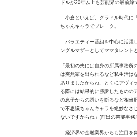
ドルが20年以上も芸能界の最前線
小倉といえば、グラドル時代に「
ちゃんキャラでブレーク。
バラエティー番組を中心に活躍し
ングルマザーとしてママタレント
「最初の夫には自身の所属事務所
は突然家を出られるなど私生活は
ありましたからね。とくにアヴィ
る際には結果的に勝訴したものの
の息子からの誘いを断るなど相当
で不思議ちゃんキャラを絶妙なさ
ないですからね」(前出の芸能事務
経済界や金融業界からも注目を集