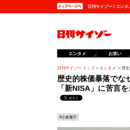
日刊サイゾー｜エンタ
エンタメ
お笑い
日刊サイゾー トップ
>
エンタメ
>
歴史
歴史的株価暴落でな
「新NISA」に苦言
#小倉優子