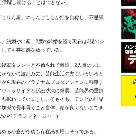
で活躍し続けることはできない」
こりん星」のりんごももか姫を自称し、不思議
、結婚や出産、2度の離婚を経て現在は3児のシ
としても存在感を放っている。
の後輩タレントと不倫されて離婚、2人目の夫に
なかなかに波乱万丈、芸能生活の方もいろいろと
ラから現在のプラチナムプロダクションに移籍す
アヴィラサイドと訴訟沙汰に発展。芸能界の重鎮
肝も据わっていますし。そもそも、テレビの世界
じ加減で長年貫くこと自体、頭が良くないとでき
所のベテランマネージャー)
める小倉が今後も存在感を増しそうである。