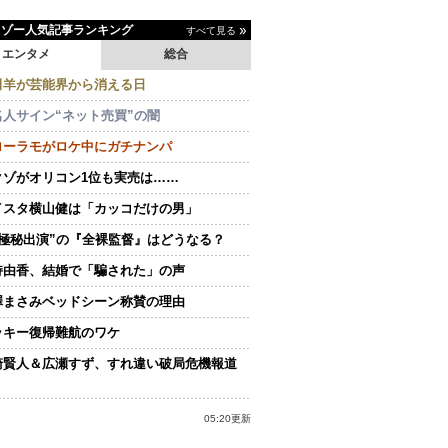
イゾー人気記事ランキング
すべて見る
エンタメ
総合
田羊が芸能界から消える日
名人サイン“ネット売買”の闇
ローラモがロケ中にガチナンパ
クゾがオリコン1位も実売は……
イスタ横山健は「カッコだけの男」
“極秘出演”の『全裸監督』はどうなる？
持由香、結婚で「騙された」の声
澤まさみベッドシーン称賛の理由
ッキー復帰難航のワケ
崎賢人＆広瀬すず、すれ違い破局危機報道
05:20更新