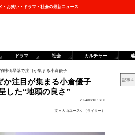
メ・お笑い・ドラマ・社会の最新ニュース
ドラマ
社会
カルチャー
連
的株価暴落で注目が集まる小倉優子
ぜか注目が集まる小倉優子
を呈した“地頭の良さ”
2024/08/10 13:00
文＝
大山ユースケ（ライター）