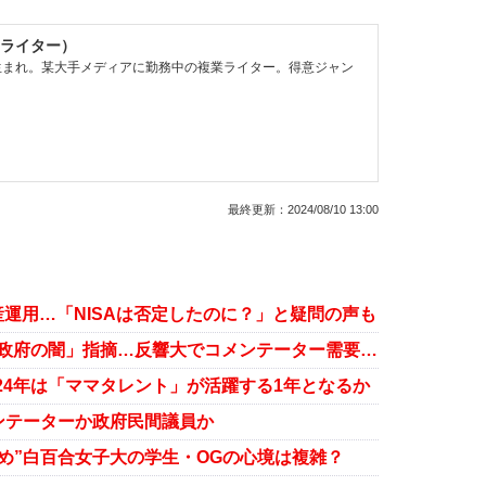
ライター）
県生まれ。某大手メディアに勤務中の複業ライター。得意ジャン
最終更新：
2024/08/10 13:00
産運用…「NISAは否定したのに？」と疑問の声も
小倉優子、新NISAや裏金問題で「政府の闇」指摘…反響大でコメンテーター需要急上昇？
2024年は「ママタレント」が活躍する1年となるか
ンテーターか政府民間議員か
止め”白百合女子大の学生・OGの心境は複雑？