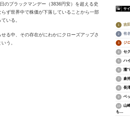
20日のブラックマンデー（3836円安）を超える史
サ
ならず世界中で株価が下落していることから一部
っている。
吉
有
せる中、その存在がにわかにクローズアップさ
という。
ジ
セ
。
ハ
瀧
倉
長
ベ
山
も…