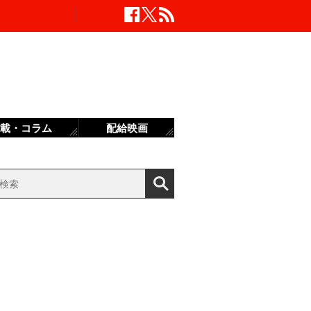
載・コラム
配給映画