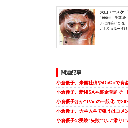
大山ユースケ（
1990年、千葉
ルはお笑いと酒。
おおやまゆーすけ
関連記事
小倉優子、米国社債やiDeCoで資
小倉優子ほか“TVerの一般化”で
小倉優子、大学入学で狙うはコメ
小倉優子の受験“失敗”で…“滑り