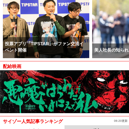
投票アプリ「TIPSTAR」がファン交流イ
ベント開催
美人社長の知られ
配給映画
サイゾー人気記事ランキング
06:20更新