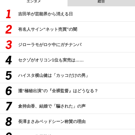
エンタメ
総合
吉田羊が芸能界から消える日
有名人サイン“ネット売買”の闇
ジローラモがロケ中にガチナンパ
セクゾがオリコン1位も実売は……
ハイスタ横山健は「カッコだけの男」
瀧“極秘出演”の『全裸監督』はどうなる？
倉持由香、結婚で「騙された」の声
長澤まさみベッドシーン称賛の理由