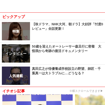
ピックアップ
【秋ドラマ、NHK大河、朝ドラ】大好評「忖度0
レビュー」全話更新！
特集
50歳を迎えたオートレーサー森且行に密着 大
怪我から奇跡の復活ドキュメンタリー
インタビュー
真田広之が俳優養成学校設立の野望、師匠・千
葉真一は大トラブルに…どうなる？
人気連載
イチオシ記事
※横スクロールできます▶