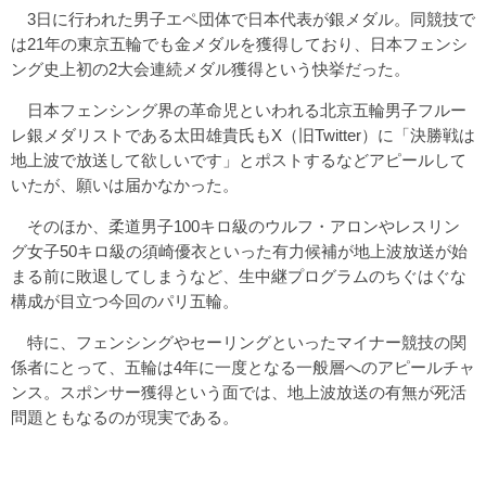
3日に行われた男子エペ団体で日本代表が銀メダル。同競技で
は21年の東京五輪でも金メダルを獲得しており、日本フェンシ
ング史上初の2大会連続メダル獲得という快挙だった。
日本フェンシング界の革命児といわれる北京五輪男子フルー
レ銀メダリストである太田雄貴氏もX（旧Twitter）に「決勝戦は
地上波で放送して欲しいです」とポストするなどアピールして
いたが、願いは届かなかった。
そのほか、柔道男子100キロ級のウルフ・アロンやレスリン
グ女子50キロ級の須崎優衣といった有力候補が地上波放送が始
まる前に敗退してしまうなど、生中継プログラムのちぐはぐな
構成が目立つ今回のパリ五輪。
特に、フェンシングやセーリングといったマイナー競技の関
係者にとって、五輪は4年に一度となる一般層へのアピールチャ
ンス。スポンサー獲得という面では、地上波放送の有無が死活
問題ともなるのが現実である。