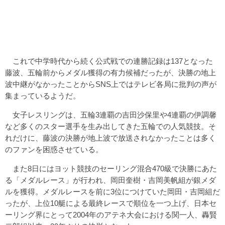
これで中学時代から続く公式戦での連勝記録は137となった
藤波、五輪前からメダル獲得の有力候補だったが、決勝の地上
波中継がなかったことからSNS上ではテレビ各局に批判の声が
集まっているようだ。
女子レスリングは、五輪3連覇の吉田沙保里や4連覇の伊調馨
など多くのスター選手を生み出してきた五輪での人気競技。そ
れだけに、藤波の決勝が地上波で放送されなかったことは多く
のファンを困惑させている。
また8日にはヨット競技のセーリング混合470級で決勝にあた
る「メダルレース」が行われ、岡田奎樹・吉岡美帆組が銀メダ
ルを獲得。メダルレースを前に3位につけていた岡田・吉岡組だ
ったが、上位10艇による最終レースで順位を一つ上げ、日本セ
ーリング界にとって2004年のアテネ大会における関一人、轟賢