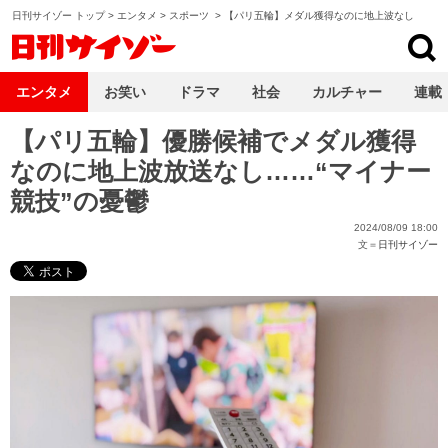
日刊サイゾー トップ
>
エンタメ
>
スポーツ
>
【パリ五輪】メダル獲得なのに地上波なし
日刊サイゾー
エンタメ
お笑い
ドラマ
社会
カルチャー
連載
【パリ五輪】優勝候補でメダル獲得
なのに地上波放送なし……“マイナー
競技”の憂鬱
2024/08/09 18:00
文＝
日刊サイゾー