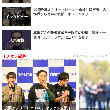
50歳を迎えたオートレーサー森且行に密着 大
怪我から奇跡の復活ドキュメンタリー
インタビュー
真田広之が俳優養成学校設立の野望、師匠・千
葉真一は大トラブルに…どうなる？
人気連載
イチオシ記事
※横スクロールできます▶
投票アプリ「TIPSTAR」がファン交流イ