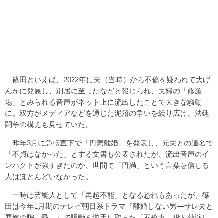
篠田といえば、2022年に夫（当時）から不倫を疑われて大げ
んかに発展し、別居に至ったなどと報じられ、夫婦の「修羅
場」とみられる音声がネット上に流出したことで大きな騒動
に。双方がメディアなどを通じた泥沼の争いを繰り広げ、法廷
闘争の構えも見せていた。
昨年3月に急転直下で「円満離婚」を発表し、元夫との連名で
「不貞はなかった」とする文書も公表されたが、流出音声のイ
ンパクトが強すぎたのか、世間で「円満」という言葉を信じる
人はほとんどいなかった。
一時は芸能人として「再起不能」となる恐れもあったが、篠
田は今年1月期のテレビ朝日系ドラマ『離婚しない男―サレ夫と
悪嫁の騙し愛―』で騒動を逆手に取った「不倫妻」役を熱演し