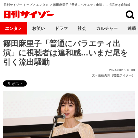
日刊サイゾー トップ
>
エンタメ
>
篠田麻里子「普通にバラエティ出演」に視聴者は違和感
日刊サイゾー
エンタメ
お笑い
ドラマ
社会
カルチャー
連載
篠田麻里子「普通にバラエティ出
演」に視聴者は違和感…いまだ尾を
引く流出騒動
2024/08/15 18:00
文＝
佐藤勇馬（芸能ライター）