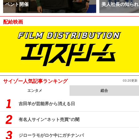
ベント開催
美人社長の知られ
配給映画
サイゾー人気記事ランキング
03:20更新
エンタメ
総合
吉田羊が芸能界から消える日
有名人サイン“ネット売買”の闇
ジローラモがロケ中にガチナンパ