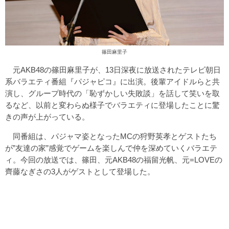
篠田麻里子
元AKB48の篠田麻里子が、13日深夜に放送されたテレビ朝日
系バラエティ番組『パジャピコ』に出演。後輩アイドルらと共
演し、グループ時代の「恥ずかしい失敗談」を話して笑いを取
るなど、以前と変わらぬ様子でバラエティに登場したことに驚
きの声が上がっている。
同番組は、パジャマ姿となったMCの狩野英孝とゲストたち
が”友達の家”感覚でゲームを楽しんで仲を深めていくバラエテ
ィ。今回の放送では、篠田、元AKB48の福留光帆、元=LOVEの
齊藤なぎさの3人がゲストとして登場した。