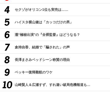
セクゾがオリコン1位も実売は……
ハイスタ横山健は「カッコだけの男」
瀧“極秘出演”の『全裸監督』はどうなる？
倉持由香、結婚で「騙された」の声
長澤まさみベッドシーン称賛の理由
ベッキー復帰難航のワケ
山崎賢人＆広瀬すず、すれ違い破局危機報道も…