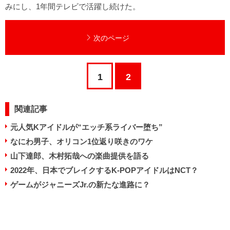
みにし、1年間テレビで活躍し続けた。
次のページ
1
2
関連記事
元人気Kアイドルが“エッチ系ライバー堕ち”
なにわ男子、オリコン1位返り咲きのワケ
山下達郎、木村拓哉への楽曲提供を語る
2022年、日本でブレイクするK-POPアイドルはNCT？
ゲームがジャニーズJr.の新たな進路に？