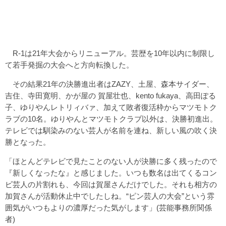
R-1は21年大会からリニューアル。芸歴を10年以内に制限し
て若手発掘の大会へと方向転換した。
その結果21年の決勝進出者はZAZY、土屋、森本サイダー、
吉住、寺田寛明、かが屋の 賀屋壮也、kento fukaya、高田ぽる
子、ゆりやんレトリィバァ、加えて敗者復活枠からマツモトク
ラブの10名。ゆりやんとマツモトクラブ以外は、決勝初進出。
テレビでは馴染みのない芸人が名前を連ね、新しい風の吹く決
勝となった。
「ほとんどテレビで見たことのない人が決勝に多く残ったので
『新しくなったな』と感じました。いつも数名は出てくるコン
ビ芸人の片割れも、今回は賀屋さんだけでした。それも相方の
加賀さんが活動休止中でしたしね。“ピン芸人の大会”という雰
囲気がいつもよりの濃厚だった気がします」(芸能事務所関係
者)