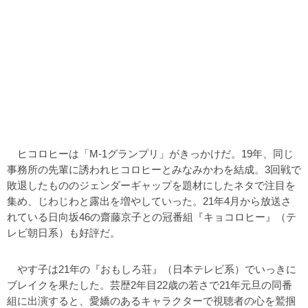
ヒコロヒーは「M-1グランプリ」がきっかけだ。19年、同じ
事務所の先輩に誘われヒコロヒーとみなみかわを結成。3回戦で
敗退したもののジェンダーギャップを題材にしたネタで注目を
集め、じわじわと露出を増やしていった。21年4月から放送さ
れている日向坂46の齋藤京子との冠番組『キョコロヒー』（テ
レビ朝日系）も好評だ。
やす子は21年の『おもしろ荘』（日本テレビ系）でいっきに
ブレイクを果たした。芸歴2年目22歳の若さで21年元旦の同番
組に出演すると、愛嬌のあるキャラクターで視聴者の心を鷲掴