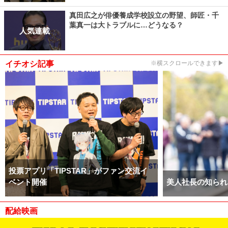
真田広之が俳優養成学校設立の野望、師匠・千
葉真一は大トラブルに…どうなる？
人気連載
イチオシ記事
※横スクロールできます▶
投票アプリ「TIPSTAR」がファン交流イ
ベント開催
美人社長の知られ
配給映画