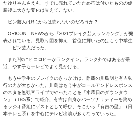
たゆりやんさえも、すでに売れていたため箔は付いたものの優
勝後に大きな変化は見えてこない。
ピン芸人はR-1からは売れないのだろうか？
ORICON NEWSから『
2021ブレイク芸人ランキング
』が発
表されている。見取り図を抑え、首位に輝いたのはもう中学生
――ピン芸人だった。
また7位にヒコロヒーがランクイン。ランク外ではあるが最
近、やす子もテレビでよく見かける。
もう中学生のブレイクのきっかけは、麒麟の川島明と有吉弘
行の力が大きかった。川島はもう中がコールアンドレスポンス
のネタを無観客ライブでやったことを『水曜日のダウンタウ
ン』（TBS系）で紹介。有吉は自身がパーソナリティーを務め
るラジオ番組にゲストとして呼び、そこから『有吉の壁』（日
本テレビ系）を中心にテレビ出演が多くなっていった。