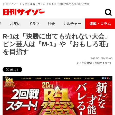
日刊サイゾー トップ
>
連載・コラム
>
R-1は「決勝に出ても売れない大会」
日刊サイゾー
メ
お笑い
ドラマ
社会
カルチャー
連載・コラム
R-1は「決勝に出ても売れない大会」
ピン芸人は『M-1』や『おもしろ荘』
を目指す
2022/01/29 20:00
文＝
与良天悟（芸能ライター）