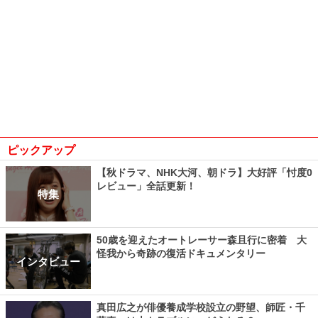
ピックアップ
【秋ドラマ、NHK大河、朝ドラ】大好評「忖度0
レビュー」全話更新！
特集
50歳を迎えたオートレーサー森且行に密着 大
怪我から奇跡の復活ドキュメンタリー
インタビュー
真田広之が俳優養成学校設立の野望、師匠・千