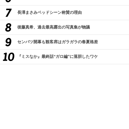
長澤まさみベッドシーン称賛の理由
後藤真希、過去最高露出の写真集が物議
センバツ開幕も観客席はガラガラの春夏格差
『ミスなか』最終話“ガロ編”に落胆したワケ