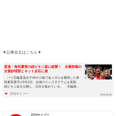
▼記事全文はこちら▼
柔道・角田夏実の紐ビキニ姿に絶賛！ 水着投稿の
古賀紗理那とネット反応に差
パリ五輪柔道女子48キロ級で金メダルを獲得した角
田夏実選手が9月2日、自身のインスタグラムを更新。
紐ビキニ姿を公開し、注目を集めている。 五輪後は
テレビ出演などが続...
日刊サイゾー
2024.09.05
日刊サイゾー