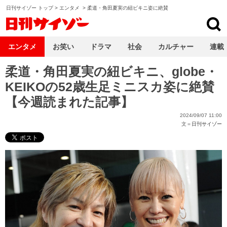
日刊サイゾー トップ
>
エンタメ
>
柔道・角田夏実の紐ビキニ姿に絶賛
日刊サイゾー
エンタメ
お笑い
ドラマ
社会
カルチャー
連載
柔道・角田夏実の紐ビキニ、globe・
KEIKOの52歳生足ミニスカ姿に絶賛
【今週読まれた記事】
2024/09/07 11:00
文＝
日刊サイゾー