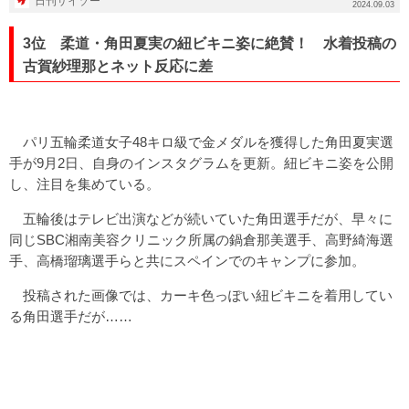
日刊サイゾー
2024.09.03
3位 柔道・角田夏実の紐ビキニ姿に絶賛！ 水着投稿の
古賀紗理那とネット反応に差
パリ五輪柔道女子48キロ級で金メダルを獲得した角田夏実選
手が9月2日、自身のインスタグラムを更新。紐ビキニ姿を公開
し、注目を集めている。
五輪後はテレビ出演などが続いていた角田選手だが、早々に
同じSBC湘南美容クリニック所属の鍋倉那美選手、高野綺海選
手、高橋瑠璃選手らと共にスペインでのキャンプに参加。
投稿された画像では、カーキ色っぽい紐ビキニを着用してい
る角田選手だが……