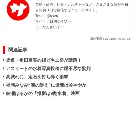
芸能・政治・社会・カルチャーなど、さまざまな情報を独
自の切り口で発信するニュースサイト。
Twitter:
@cyzo
サイト：
日刊サイゾー
にっかんさいぞー
最終更新：
2024/09/09 09:33
関連記事
柔道・角田夏実の紐ビキニ姿が話題！
アスリートの水着写真投稿に理不尽な批判
高城れに、定石を打ち砕く衝撃
福岡みなみ“涙の訴え”に世間は冷ややか
綾瀬はるかの「撮影は9割水着」映画