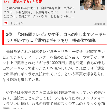
い」「若返ってる」と反響
globeのKEIKOが9月2日、自身のXを更新。生足のミ
ニスカート姿を披露し、反響を呼んでいる。 KEIKO
はこの日、自身がマーク・パンサーとともにレギュラ
ー出演...
日刊サイゾー
2024.09.04
2位 『24時間テレビ』やす子、自らの申し出でノーギャ
ラと明かすも…「通常はギャラあり」明確化で物議
先日放送された日本テレビ系チャリティー特番『24時間テレ
ビ』でチャリティーランナーを務めたピン芸人・やす子が、ネ
ット上で流布された「ギャラ1000万円」説を否定。自らの申し
出でノーギャラで走ったことを明かしたが、これにより「通常
は出演者にギャラが支払われている」という事実が浮き彫りに
なり物議を醸している。
やす子は高校生のころに児童養護施設で暮らしていた過去が
あり、施設のことを少しでも知ってもらうためにチャリティー
マラソンに挑戦。台風の影響で日産スタジアムのトラックを75