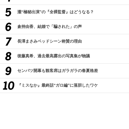
瀧“極秘出演”の『全裸監督』はどうなる？
倉持由香、結婚で「騙された」の声
長澤まさみベッドシーン称賛の理由
後藤真希、過去最高露出の写真集が物議
センバツ開幕も観客席はガラガラの春夏格差
『ミスなか』最終話“ガロ編”に落胆したワケ