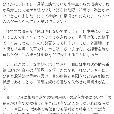
ひそかにプレイし、見学に訪れていた小学生からの指摘でそれ
が発覚した問題が番組で取り上げられた際、和田は「私はかわ
いいと思いました。だって小学生に指摘されたんだよ、ツムツ
ムのゲームやって」と笑顔でコメント。
慌てて共演者が「俺は許せないですよ！」「仕事中にゲーム
してるんですよ？」とツッコミを入れると、和田は焦った様子
で「すみません、失礼な発言をしてしまいました」と謝罪。そ
の後も「本当に失言です。申し訳ございません」と謝罪を繰り
返したが、この発言はSNSなどで炎上することになった。
近年はこのような事態が増えており、和田は生放送の情報番
組における自らの「限界」を悟ったのかもしれない。さらに、
ひざと股関節の手術を受け、目の病気とも闘うなど満身創痍の
状態であることも、番組を続ける意欲を失わせた可能性があ
る。
また、7月に都知事選での投票用紙への記入方法について「候
補者が漢字で立候補した場合は漢字で記入をしなければならな
い」（※正しくは漢字でも仮名でも候補者と特定できれば有