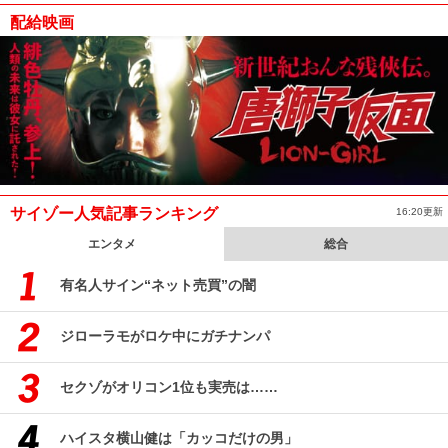
配給映画
サイゾー人気記事ランキング
16:20更新
エンタメ
総合
有名人サイン“ネット売買”の闇
ジローラモがロケ中にガチナンパ
セクゾがオリコン1位も実売は……
ハイスタ横山健は「カッコだけの男」