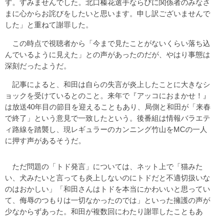
す。すみませんでした。北口榛花選手ならびに関係者のみなさ
まに心からお詫びをしたいと思います。申し訳ございませんで
した」と重ねて謝罪した。
この時点で視聴者から「今まで見たことがないくらい落ち込
んでいるように見えた」との声があったのだが、やはり事態は
深刻だったようだ。
記事によると、和田は自らの失言が炎上したことに大きなシ
ョックを受けているとのこと。来年で『アッコにおまかせ！』
は放送40年目の節目を迎えることもあり、局側と和田が「来春
で終了」という意見で一致したという。後番組は情報バラエテ
ィ路線を踏襲し、現レギュラーのカンニング竹山をMCの一人
に押す声があるそうだ。
ただ問題の「トド発言」については、ネット上で「猫みた
い、犬みたいと言っても炎上しないのにトドだと不適切扱いな
のはおかしい」「和田さんはトドを本当にかわいいと思ってい
て、侮辱のつもりは一切なかったのでは」といった擁護の声が
少なからずあった。和田が複数回にわたり謝罪したこともあ