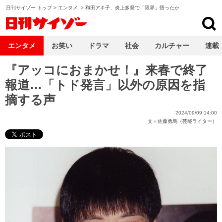
日刊サイゾー トップ
>
エンタメ
>
和田アキ子、炎上多発で「限界」悟ったか
日刊サイゾー
エンタメ
お笑い
ドラマ
社会
カルチャー
連載
『アッコにおまかせ！』来春で終了
報道…「トド発言」以外の原因を指
摘する声
2024/09/09 14:00
文＝
佐藤勇馬（芸能ライター）