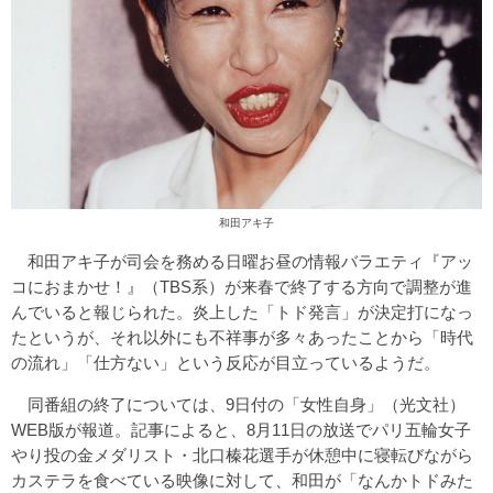
和田アキ子
和田アキ子が司会を務める日曜お昼の情報バラエティ『アッ
コにおまかせ！』（TBS系）が来春で終了する方向で調整が進
んでいると報じられた。炎上した「トド発言」が決定打になっ
たというが、それ以外にも不祥事が多々あったことから「時代
の流れ」「仕方ない」という反応が目立っているようだ。
同番組の終了については、9日付の「女性自身」（光文社）
WEB版が報道。記事によると、8月11日の放送でパリ五輪女子
やり投の金メダリスト・北口榛花選手が休憩中に寝転びながら
カステラを食べている映像に対して、和田が「なんかトドみた