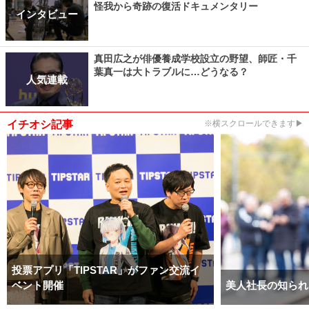
怪我から奇跡の復活ドキュメンタリー
インタビュー
真田広之が俳優養成学校設立の野望、師匠・千
葉真一は大トラブルに…どうなる？
人気連載
イチオシ記事
※横スクロールできます▶
投票アプリ「TIPSTAR」がファン交流イ
ベント開催
美人社長の知られ