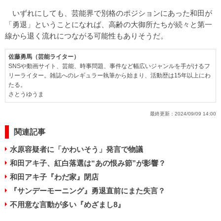
いずれにしても、芸能界で別格のポジションにあった和田が
「勇退」ということになれば、高齢の大御所たちが続々と第一
線から退く流れにつながる可能性もありそうだ。
佐藤勇馬（芸能ライター）
SNSや動画サイト、芸能、時事問題、事件など幅広いジャンルを手がけるフ
リーライター。雑誌へのレギュラー執筆から始まり、活動歴は15年以上にわ
たる。
さとうゆうま
最終更新：
2024/09/09 14:00
関連記事
水原容疑者に「かわいそう」発言で物議
和田アキ子、紅白落選は“あの恨み節”が影響？
和田アキ子『わだ家』閉店
『サンデーモーニング』勇退直前にまた失言？
不用意な言動が多い『めざまし8』