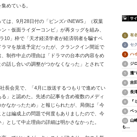
を集めている。
サ
は、9月28日付の「ピンズバNEWS」（双葉
シン・仮面ライダーコンビ」が再タッグを組み、
有
ラ10」枠で「天才経済学者が経済弱者を騙すペ
セ
ドラマを放送予定だったが、クランクイン間近で
ハ
は、制作中止の理由は「ドラマの台本の内容をめ
ジ
との話し合いの調整がつかなくなった」とされて
瀧
吉
社長会見で、「4月に放送するつもりで進めてい
長
ある」と認めた。先述の記事を含め複数のメディ
『
つかなかったため」と報じられたが、局側は「今
ベ
ことは編成上の問題で何度もありましたので、今
山
い」として中止理由の詳細は明かさなかった。
も…