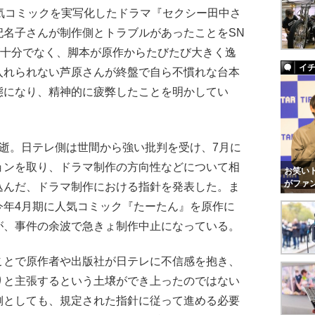
気コミックを実写化したドラマ『セクシー田中さ
妃名子さんが制作側とトラブルがあったことをSN
が十分でなく、脚本が原作からたびたび大きく逸
イ
入れられない芦原さんが終盤で自ら不慣れな台本
態になり、精神的に疲弊したことを明かしてい
逝。日テレ側は世間から強い批判を受け、7月に
ョンを取り、ドラマ制作の方向性などについて相
お笑いト
がファ
込んだ、ドラマ制作における指針を発表した。ま
今年4月期に人気コミック『たーたん』を原作に
が、事件の余波で急きょ制作中止になっている。
とで原作者や出版社が日テレに不信感を抱き、
りと主張するという土壌ができ上ったのではない
側としても、規定された指針に従って進める必要