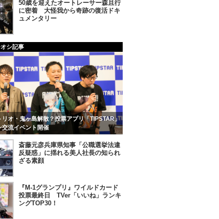
50歳を迎えたオートレーサー森且行
に密着 大怪我から奇跡の復活ドキ
ュメンタリー
チオシ記事
リオ・鬼ヶ島解散？投票アプリ「TIPSTAR」
ン交流イベント開催
斎藤元彦兵庫県知事「公職選挙法違
反疑惑」に揺れる美人社長の知られ
ざる素顔
『M-1グランプリ』ワイルドカード
投票最終日 TVer「いいね」ランキ
ングTOP30！