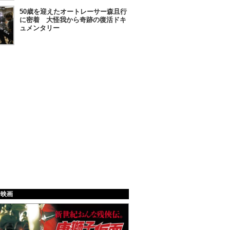
50歳を迎えたオートレーサー森且行
に密着 大怪我から奇跡の復活ドキ
ュメンタリー
給映画