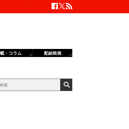
載・コラム
配給映画