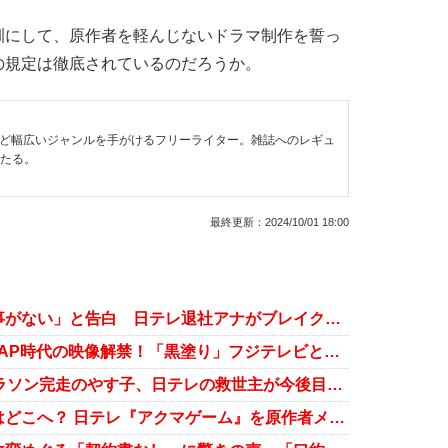
にして、原作者を軽んじないドラマ制作を誓っ
の規定は徹底されているのだろうか。
など幅広いジャンルを手がけるフリーライター。雑誌へのレギュ
わたる。
最終更新：
2024/10/01 18:00
尾崎里紗アナや上重聡アナが「仕事がない」と告白 日テレ退社アナがブレイクできない理由
新しい地図、日テレ音楽番組でSMAP時代の映像解禁！「黒塗り」フジテレビとの違い際立つ
『24時間テレビ』チャリティーマラソン完走のやす子、日テレの救世主が今後目指す「生存戦略」
『セクシー田中さん』騒動の教訓はどこへ？ 日テレ『アクマゲーム』を原作者メーブ氏が酷評