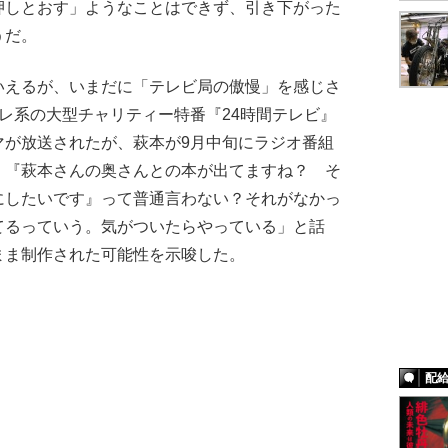
押しとおす」ようなことはできず、引き下がった
うだ。
えるが、いまだに「テレビ局の傲慢」を感じさ
レ系の大型チャリティー特番『24時間テレビ』
マが放送されたが、萩本が9月中旬にラジオ番組
、『萩本さんの奥さんとの本が出てますね？ そ
にしたいです』って普通言わない？それがなかっ
てるっていう。気がついたらやっている」と話
まま制作された可能性を示唆した。
配