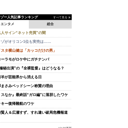
イゾー人気記事ランキング
すべて見る
エンタメ
総合
名人サイン“ネット売買”の闇
クゾがオリコン1位も実売は……
イスタ横山健は「カッコだけの男」
ローラモがロケ中にガチナンパ
“極秘出演”の『全裸監督』はどうなる？
田羊が芸能界から消える日
澤まさみベッドシーン称賛の理由
ミスなか』最終話“ガロ編”に落胆したワケ
ッキー復帰難航のワケ
崎賢人＆広瀬すず、すれ違い破局危機報道