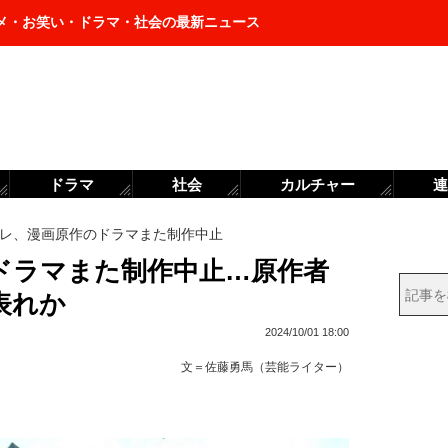
メ・お笑い・ドラマ・社会の最新ニュース
ドラマ
社会
カルチャー
連
レ、漫画原作のドラマまた制作中止
ドラマまた制作中止…原作者
表れか
2024/10/01 18:00
文＝
佐藤勇馬（芸能ライター）