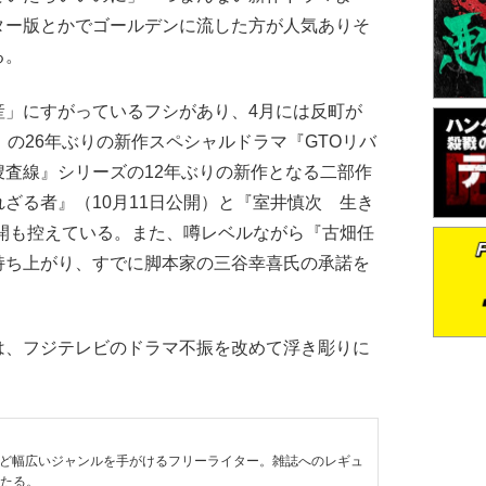
ター版とかでゴールデンに流した方が人気ありそ
る。
」にすがっているフシがあり、4月には反町が
』の26年ぶりの新作スペシャルドラマ『GTOリバ
査線』シリーズの12年ぶりの新作となる二部作
ざる者』（10月11日公開）と『室井慎次 生き
公開も控えている。また、噂レベルながら『古畑任
持ち上がり、すでに脚本家の三谷幸喜氏の承諾を
、フジテレビのドラマ不振を改めて浮き彫りに
など幅広いジャンルを手がけるフリーライター。雑誌へのレギュ
わたる。