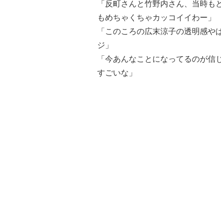
「反町さんと竹野内さん、当時も
もめちゃくちゃカッコイイわー」
「このころの広末涼子の透明感や
ジ」
「今あんなことになってるのが信
すごいな」