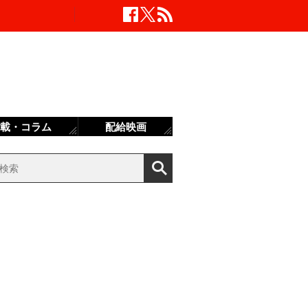
載・コラム
配給映画