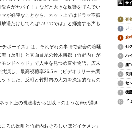
サ
可愛さがヤバイ！」などと大きな反響を呼んでい
ラマが好評なことから、ネット上ではドラマ不振
有
再放送だけしてればいいのでは」と揶揄する声も
ジ
倉
ーチボーイズ』は、それぞれの事情で都会の喧騒
セ
広海（反町）と真面目系の鈴木海都（竹野内）が
ハ
ヤモンドヘッド」で人生を見つめ直す物語。広末
瀧
共演し、最高視聴率26.5％（ビデオリサーチ調
長
ヒットした。反町と竹野内の人気を決定的なもの
セ
後
『
、ネット上の視聴者からは以下のような声が湧き
のころの反町と竹野内おそろしいほどイケメン」