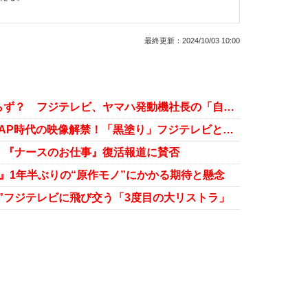
最終更新：
2024/10/03 10:00
大谷翔平の激怒事件から体質変わらず？ フジテレビ、ヤマハ発動機社長の「自宅晒し」に批判
新しい地図、日テレ音楽番組でSMAP時代の映像解禁！「黒塗り」フジテレビとの違い際立つ
 『ナースのお仕事』復活報道に賛否
』1年半ぶりの“原作モノ”にかかる期待と懸念
”フジテレビに飛び交う「3度目の大リストラ」