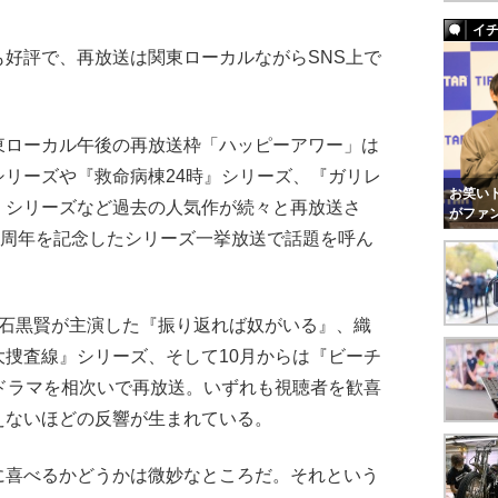
イ
好評で、再放送は関東ローカルながらSNS上で
ローカル午後の再放送枠「ハッピーアワー」は
リーズや『救命病棟24時』シリーズ、『ガリレ
お笑いト
』シリーズなど過去の人気作が続々と再放送さ
がファ
0周年を記念したシリーズ一挙放送で話題を呼ん
石黒賢が主演した『振り返れば奴がいる』、織
捜査線』シリーズ、そして10月からは『ビーチ
ドラマを相次いで再放送。いずれも視聴者を歓喜
えないほどの反響が生まれている。
喜べるかどうかは微妙なところだ。それという