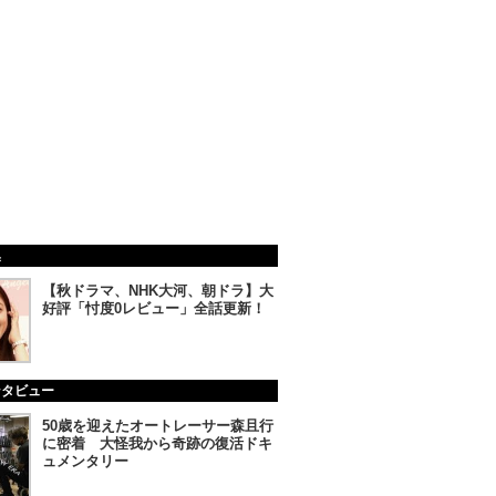
集
【秋ドラマ、NHK大河、朝ドラ】大
好評「忖度0レビュー」全話更新！
ンタビュー
50歳を迎えたオートレーサー森且行
に密着 大怪我から奇跡の復活ドキ
ュメンタリー