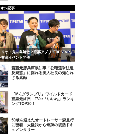
チオシ記事
リオ・鬼ヶ島解散？投票アプリ「TIPSTAR」
ン交流イベント開催
斎藤元彦兵庫県知事「公職選挙法違
反疑惑」に揺れる美人社長の知られ
ざる素顔
『M-1グランプリ』ワイルドカード
投票最終日 TVer「いいね」ランキ
ングTOP30！
50歳を迎えたオートレーサー森且行
に密着 大怪我から奇跡の復活ドキ
ュメンタリー