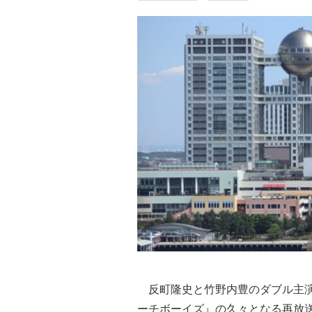
反町隆史と竹野内豊のダブル主演で
ーチボーイズ』の久々となる再放