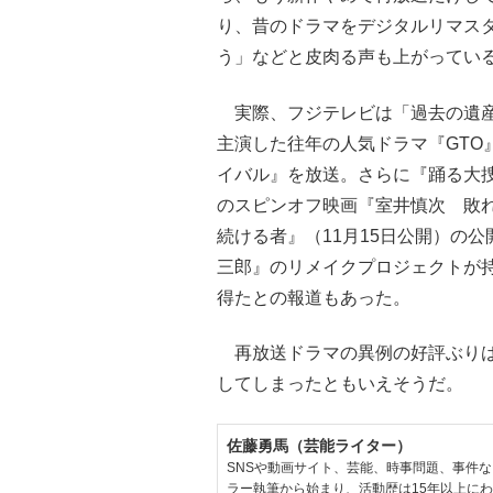
り、昔のドラマをデジタルリマス
う」などと皮肉る声も上がってい
実際、フジテレビは「過去の遺産
主演した往年の人気ドラマ『GTO
イバル』を放送。さらに『踊る大捜
のスピンオフ映画『室井慎次 敗れ
続ける者』（11月15日公開）の
三郎』のリメイクプロジェクトが
得たとの報道もあった。
再放送ドラマの異例の好評ぶりは
してしまったともいえそうだ。
佐藤勇馬（芸能ライター）
SNSや動画サイト、芸能、時事問題、事件
ラー執筆から始まり、活動歴は15年以上に