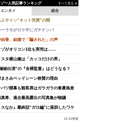
イゾー人気記事ランキング
すべて見る
エンタメ
総合
名人サイン“ネット売買”の闇
ローラモがロケ中にガチナンパ
持由香、結婚で「騙された」の声
クゾがオリコン1位も実売は……
イスタ横山健は「カッコだけの男」
“極秘出演”の『全裸監督』はどうなる？
澤まさみベッドシーン称賛の理由
ンバツ開幕も観客席はガラガラの春夏格差
藤真希、過去最高露出の写真集が物議
ミスなか』最終話“ガロ編”に落胆したワケ
22:20更新