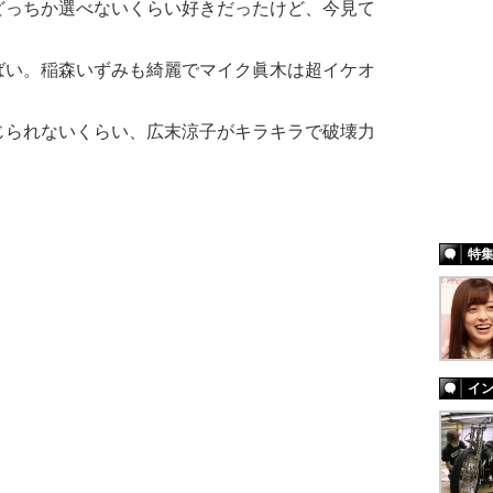
どっちか選べないくらい好きだったけど、今見て
ばい。稲森いずみも綺麗でマイク眞木は超イケオ
じられないくらい、広末涼子がキラキラで破壊力
特
イ