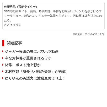
佐藤勇馬（芸能ライター）
SNSや動画サイト、芸能、時事問題、事件など幅広いジャンルを手がけるフ
リーライター。雑誌へのレギュラー執筆から始まり、活動歴は15年以上にわ
たる。
さとうゆうま
最終更新：
2024/10/18 14:00
関連記事
ジャガー横田の夫にパワハラ動画
今なお林修が重用されるワケ
林修、ポスト池上彰か
木村拓哉「身長サバ読み疑惑」が再燃
ゆりやんの英語力は渡辺直美より上！