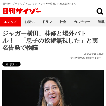
日刊サイゾー トップ
>
エンタメ
>
ジャガー横田、林修と場外バトル
日刊サイゾー
エンタメ
お笑い
ドラマ
社会
カルチャー
連載
ジャガー横田、林修と場外バト
ル！ 「息子の挨拶無視した」と実
名告発で物議
2024/10/18 14:00
文＝
佐藤勇馬（芸能ライター）