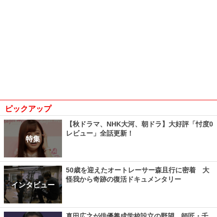
ピックアップ
【秋ドラマ、NHK大河、朝ドラ】大好評「忖度0
レビュー」全話更新！
特集
50歳を迎えたオートレーサー森且行に密着 大
怪我から奇跡の復活ドキュメンタリー
インタビュー
真田広之が俳優養成学校設立の野望、師匠・千