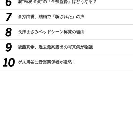
瀧“極秘出演”の『全裸監督』はどうなる？
倉持由香、結婚で「騙された」の声
長澤まさみベッドシーン称賛の理由
後藤真希、過去最高露出の写真集が物議
ゲス川谷に音楽関係者が激怒！