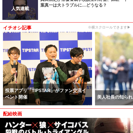
葉真一は大トラブルに…どうなる？
人気連載
イチオシ記事
※横スクロールできます▶
投票アプリ「TIPSTAR」がファン交流イ
ベント開催
美人社長の知られ
配給映画