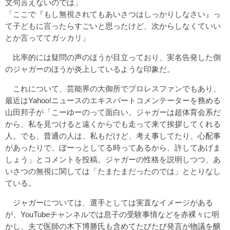
文句言えないのでは」
「ここで『もし無視されてもあいさつはしっかりしなさい』っ
て子どもに言ったらすごいと思ったけど、次からしなくていい
とか言っててガッカリ」
比率的には疑問の声のほうが目立っており、実名告発した側
のジャガーのほうが炎上しているような印象だ。
これについて、芸能界の大御所でプロレスファンでもあり、
最近はYahoo!ニュースのエキスパートコメンテーターを務める
山田邦子が「こーゆーのって面白い。ジャガーは超体育会系だ
から、私を見つけると遠くからでも走って来て挨拶してくれる
人。でも、普通の人は、私もだけど、考え事してたり、心配事
があったりで、ぼーっとしてる時ってあるから、許してあげま
しょう」とコメントを投稿。ジャガーの性格を説明しつつ、あ
いさつの無視に関しては「たまたまだったのでは」ととりなし
ている。
ジャガーについては、選手としては実直なイメージがある
が、YouTubeチャンネルでは息子の受験事情などを赤裸々に明
かし、夫で医師の木下博勝氏も含めてたびたび発言が物議を醸