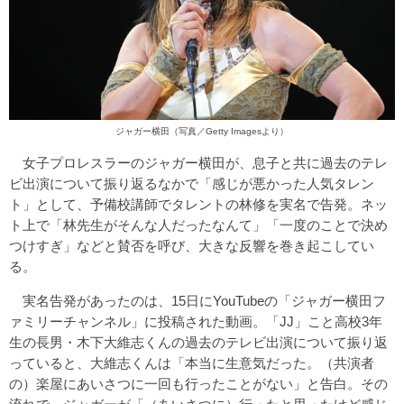
ジャガー横田（写真／Getty Imagesより）
女子プロレスラーのジャガー横田が、息子と共に過去のテレ
ビ出演について振り返るなかで「感じが悪かった人気タレン
ト」として、予備校講師でタレントの林修を実名で告発。ネッ
ト上で「林先生がそんな人だったなんて」「一度のことで決め
つけすぎ」などと賛否を呼び、大きな反響を巻き起こしてい
る。
実名告発があったのは、15日にYouTubeの「ジャガー横田フ
ァミリーチャンネル」に投稿された動画。「JJ」こと高校3年
生の長男・木下大維志くんの過去のテレビ出演について振り返
っていると、大維志くんは「本当に生意気だった。（共演者
の）楽屋にあいさつに一回も行ったことがない」と告白。その