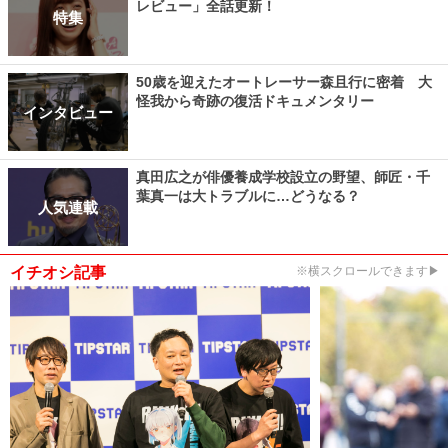
レビュー」全話更新！
特集
50歳を迎えたオートレーサー森且行に密着 大
怪我から奇跡の復活ドキュメンタリー
インタビュー
真田広之が俳優養成学校設立の野望、師匠・千
葉真一は大トラブルに…どうなる？
人気連載
イチオシ記事
※横スクロールできます▶