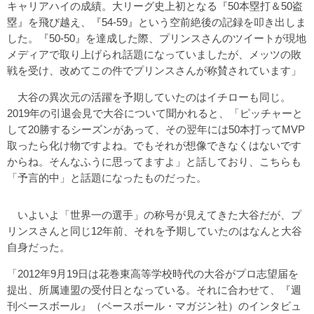
キャリアハイの成績。大リーグ史上初となる『50本塁打＆50盗
塁』を飛び越え、『54-59』という空前絶後の記録を叩き出しま
した。『50-50』を達成した際、プリンスさんのツイートが現地
メディアで取り上げられ話題になっていましたが、メッツの敗
戦を受け、改めてこの件でプリンスさんが称賛されています」
大谷の異次元の活躍を予期していたのはイチローも同じ。
2019年の引退会見で大谷について聞かれると、「ピッチャーと
して20勝するシーズンがあって、その翌年には50本打ってMVP
取ったら化け物ですよね。でもそれが想像できなくはないです
からね。そんなふうに思ってますよ」と話しており、こちらも
「予言的中」と話題になったものだった。
いよいよ「世界一の選手」の称号が見えてきた大谷だが、プ
リンスさんと同じ12年前、それを予期していたのはなんと大谷
自身だった。
「2012年9月19日は花巻東高等学校時代の大谷がプロ志望届を
提出、所属連盟の受付日となっている。それに合わせて、『週
刊ベースボール』（ベースボール・マガジン社）のインタビュ