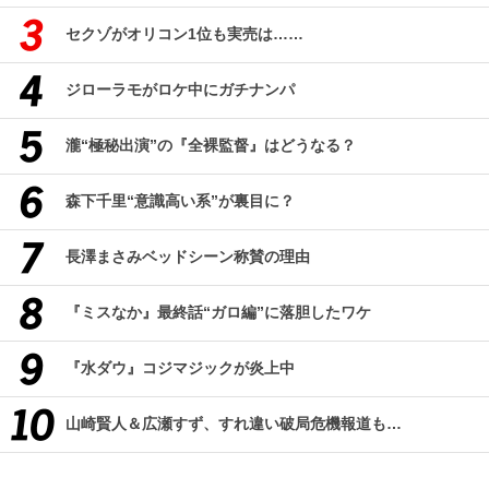
セクゾがオリコン1位も実売は……
ジローラモがロケ中にガチナンパ
瀧“極秘出演”の『全裸監督』はどうなる？
森下千里“意識高い系”が裏目に？
長澤まさみベッドシーン称賛の理由
『ミスなか』最終話“ガロ編”に落胆したワケ
『水ダウ』コジマジックが炎上中
山崎賢人＆広瀬すず、すれ違い破局危機報道も…