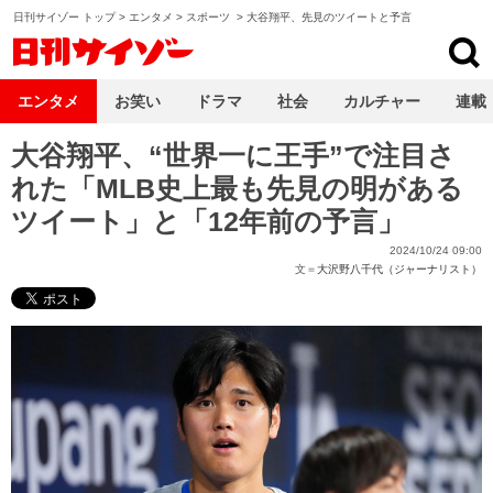
日刊サイゾー トップ
>
エンタメ
>
スポーツ
>
大谷翔平、先見のツイートと予言
日刊サイゾー
エンタメ
お笑い
ドラマ
社会
カルチャー
連載
大谷翔平、“世界一に王手”で注目さ
れた「MLB史上最も先見の明がある
ツイート」と「12年前の予言」
2024/10/24 09:00
文＝
大沢野八千代（ジャーナリスト）