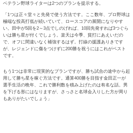
ベテラン野球ライターは2つのプランを提示する。
「1つは正々堂々と先発で使う方法です。ここ数年、プロ野球は
極端な投高打低が続いていて、ロースコアの展開になりやす
い。田中が5回を2～3点でしのげれば、10回先発すれば3つぐら
いは勝ち星が付くでしょう。楽天は今季、貧打にあえいだの
で、オフに間違いなく補強するはず。打線の援護ありきです
が、レジェンドに傷をつけずに200勝を祝うにはこれがベスト
です。
もう1つは非常に現実的なプランですが、勝ち試合の途中から起
用して勝ち星を稼ぐ方法です。通算400勝を目指す金田正一が
選手生活の晩年、これで勝利数を積み上げたのは有名な話。男
を下げる形にはなりますが、さっさと名球会入りした方が周り
もありがたいでしょう」