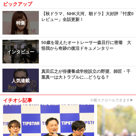
ピックアップ
【秋ドラマ、NHK大河、朝ドラ】大好評「忖度0
レビュー」全話更新！
特集
50歳を迎えたオートレーサー森且行に密着 大
怪我から奇跡の復活ドキュメンタリー
インタビュー
真田広之が俳優養成学校設立の野望、師匠・千
葉真一は大トラブルに…どうなる？
人気連載
イチオシ記事
※横スクロールできます▶