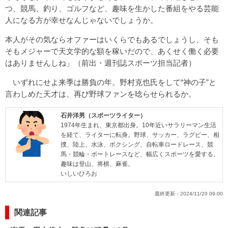
つ、競馬、釣り、ゴルフなど、趣味を生かした番組をやる芸能
人になる方が幸せなんじゃないでしょうか。
本人がその気ならオファーはいくらでもあるでしょうし、そも
そもメジャーで天文学的な額を稼いだので、あくせく働く必要
はありませんしね」（前出・週刊誌スポーツ担当記者）
いずれにせよ来季は勝負の年。野村克也氏をして“神の子”と
言わしめた天才は、再び野球ファンを唸らせられるか。
石井洋男（スポーツライター）
1974年生まれ、東京都出身。10年近いサラリーマン生活
を経て、ライターに転身。野球、サッカー、ラグビー、相
撲、陸上、水泳、ボクシング、自転車ロードレース、競
馬・競輪・ボートレースなど、幅広くスポーツを愛する。
趣味は登山、将棋、麻雀。
いしいひろお
最終更新：
2024/11/20 09:00
関連記事