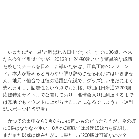
「いまだに“マー君”と呼ばれる田中ですが、すでに36歳。本来
なら今年で引退ですが、2013年に24勝0敗という驚異的な成績
を残してチームを日本一に導いた彼は、正真正銘のレジェン
ド。本人が辞めると言わない限り辞めさせるわけにはいきませ
ん。地元・仙台では彼の活躍は伝説で、グッズはいまだによく
売れますし、話題性という点でも別格。球団は日米通算200勝
応援特別サイトまで公開しており、名球会入りに到達するまで
は意地でもマウンドに上がらせることになるでしょう」（週刊
誌スポーツ担当記者）
かつての田中なら3勝ぐらいは軽いものだったろうが、今の彼
に3勝はなかなか重い。8月の2軍戦では最速151kmを記録し、
まだまだ球威は健在だが……果たして200勝は可能なのか？