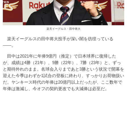
楽天イーグルス・田中将大
楽天イーグルスの田中将大投手が深い闇を彷徨っている
――。
田中は2021年に年俸9億円（推定）で日本球界に復帰した
が、成績は4勝（21年）、9勝（22年）、7勝（23年）と、ずっ
と期待外れのまま。名球会入りまであと3勝という状況で開幕を
迎えた今季はわずか1試合の登板に終わり、すっかりお荷物扱い
だ。ヤンキース時代の年俸は20億円以上だったが、ここ数年で
年俸は激減し、今オフの契約更改でも大減俸は必至だ。