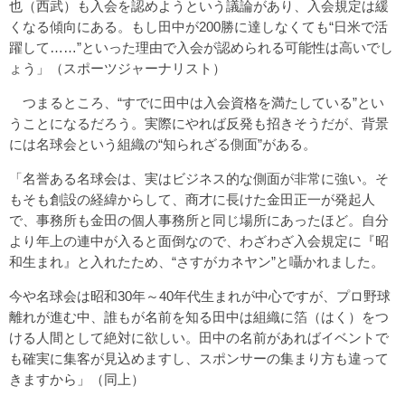
也（西武）も入会を認めようという議論があり、入会規定は緩
くなる傾向にある。もし田中が200勝に達しなくても“日米で活
躍して……”といった理由で入会が認められる可能性は高いでし
ょう」（スポーツジャーナリスト）
つまるところ、“すでに田中は入会資格を満たしている”とい
うことになるだろう。実際にやれば反発も招きそうだが、背景
には名球会という組織の“知られざる側面”がある。
「名誉ある名球会は、実はビジネス的な側面が非常に強い。そ
もそも創設の経緯からして、商才に長けた金田正一が発起人
で、事務所も金田の個人事務所と同じ場所にあったほど。自分
より年上の連中が入ると面倒なので、わざわざ入会規定に『昭
和生まれ』と入れたため、“さすがカネヤン”と囁かれました。
今や名球会は昭和30年～40年代生まれが中心ですが、プロ野球
離れが進む中、誰もが名前を知る田中は組織に箔（はく）をつ
ける人間として絶対に欲しい。田中の名前があればイベントで
も確実に集客が見込めますし、スポンサーの集まり方も違って
きますから」（同上）