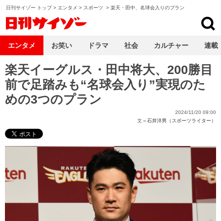
日刊サイゾー トップ
>
エンタメ
>
スポーツ
>
楽天・田中、名球会入りのプラン
日刊サイゾー
エンタメ
お笑い
ドラマ
社会
カルチャー
連載
楽天イーグルス・田中将大、200勝目
前で足踏みも“名球会入り”実現のた
めの3つのプラン
2024/11/20 09:00
文＝
石井洋男（スポーツライター）