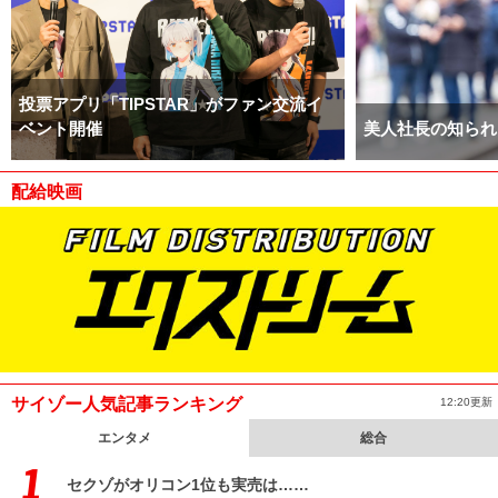
投票アプリ「TIPSTAR」がファン交流イ
ベント開催
美人社長の知られ
配給映画
サイゾー人気記事ランキング
12:20更新
エンタメ
総合
セクゾがオリコン1位も実売は……