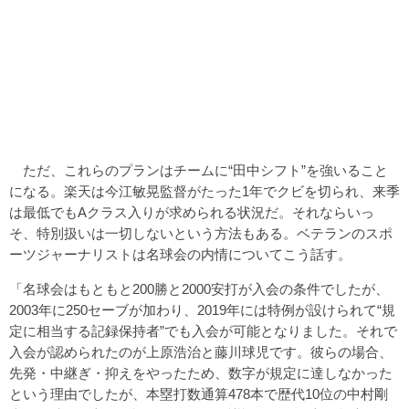
ただ、これらのプランはチームに“田中シフト”を強いること
になる。楽天は今江敏晃監督がたった1年でクビを切られ、来季
は最低でもAクラス入りが求められる状況だ。それならいっ
そ、特別扱いは一切しないという方法もある。ベテランのスポ
ーツジャーナリストは名球会の内情についてこう話す。
「名球会はもともと200勝と2000安打が入会の条件でしたが、
2003年に250セーブが加わり、2019年には特例が設けられて“規
定に相当する記録保持者”でも入会が可能となりました。それで
入会が認められたのが上原浩治と藤川球児です。彼らの場合、
先発・中継ぎ・抑えをやったため、数字が規定に達しなかった
という理由でしたが、本塁打数通算478本で歴代10位の中村剛