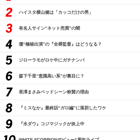
ハイスタ横山健は「カッコだけの男」
有名人サイン“ネット売買”の闇
瀧“極秘出演”の『全裸監督』はどうなる？
ジローラモがロケ中にガチナンパ
森下千里“意識高い系”が裏目に？
長澤まさみベッドシーン称賛の理由
『ミスなか』最終話“ガロ編”に落胆したワケ
『水ダウ』コジマジックが炎上中
WHITE SCORPIONデビュー1周年ライブ