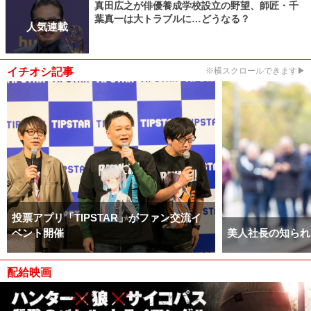
真田広之が俳優養成学校設立の野望、師匠・千
葉真一は大トラブルに…どうなる？
人気連載
イチオシ記事
※横スクロールできます▶
投票アプリ「TIPSTAR」がファン交流イ
ベント開催
美人社長の知られ
配給映画