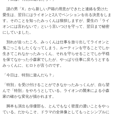
謎の男「X」から新しい戸籍の用意ができたと連絡を受けた
愛生は、翌日にはライオンと2人でペンションを出る決意をしま
す。そのことを知ったみっくんは狼狽しますが、愛生の「ライ
オンには言わないで」という言いつけを守って、翌日まで秘密
にしていました。
別れが迫ったころ、みっくんは仕事を放り出してライオンと
鬼ごっこをしたくなってしまう。ルーティンを守ることでしか
生きてこれなかったみっくん、それを守らせることでしか平穏
を保てなかった小森家でしたが、やっぱり仕事に戻ろうとする
みっくんに、ヒロトが言うのです。
「今日は、特別に遊んだら？」
「特別」を受け付けることができなかったみっくんが、自ら望
んで「特別」をやろうとしている。ライオンの襲来による小森
家の確かな変化が描かれます。
脚本も演出も俳優部も、とんでもなく密度の濃いことをやっ
ている。だからこそ、ドラマの全体像としてもっとシンプルに