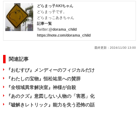
どらまっ子AKIちゃん
どらまっ子です。
どらまっこあきちゃん
記事一覧
Twitter:
@dorama_child
https://note.com/dorama_child
最終更新：
2024/11/30 13:00
関連記事
『おむすび』メンディーのフィジカルだけ
『わたしの宝物』恒松祐里への賛辞
『全領域異常解決室』神様が自殺
『あのクズ』意図しない人物の「害悪」化
『嘘解きレトリック』能力を失う恐怖の話