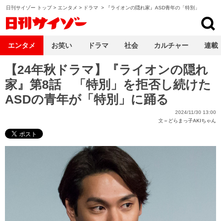
日刊サイゾー トップ
>
エンタメ
>
ドラマ
>
『ライオンの隠れ家』ASD青年の「特別」
日刊サイゾー
エンタメ
お笑い
ドラマ
社会
カルチャー
連載
【24年秋ドラマ】『ライオンの隠れ
家』第8話 「特別」を拒否し続けた
ASDの青年が「特別」に踊る
2024/11/30 13:00
文＝
どらまっ子AKIちゃん