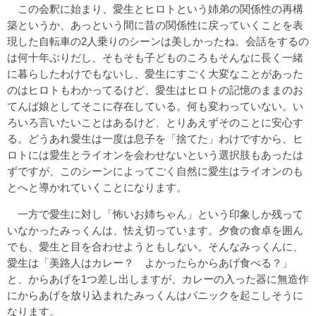
この会釈に始まり、愛生とヒロトという姉弟の関係性の再構
築というか、あっという間に昔の関係性に戻っていくことを表
現した自転車の2人乗りのシーンは美しかったね。会話をするの
は何十年ぶりだし、そもそも子どものころもそんなに長く一緒
に暮らしたわけでもないし、愛生にすごく大変なことがあった
のはヒロトもわかってるけど、愛生はヒロトの記憶のままのお
てんば娘としてそこに存在している。何も変わっていない。い
ろいろ言いたいことはあるけど、とりあえずそのことに安心す
る。どうあれ愛生は一度は息子を「捨てた」わけですから、ヒ
ロトには愛生とライオンを会わせないという選択肢もあったは
ずですが、このシーンによってごく自然に愛生はライオンのも
とへと導かれていくことになります。
一方で愛生に対し「怖いお姉ちゃん」という印象しか残って
いなかったみっくんは、怯え切っています。夕食の食卓を囲ん
でも、愛生と目を合わせようともしない。そんなみっくんに、
愛生は「美路人はカレー？ よかったらからあげ食べる？」
と、からあげを1つ差し出しますが、カレーの入った器に無造作
にからあげを放り込まれたみっくんはパニックを起こしそうに
なります。