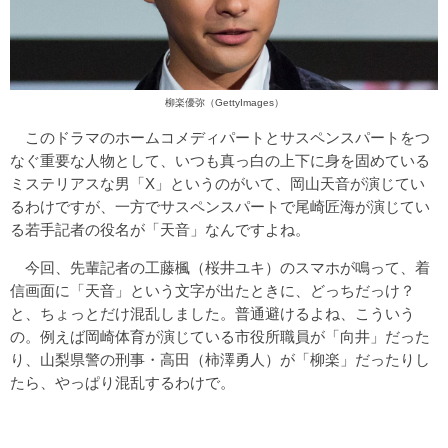
柳楽優弥（GettyImages）
このドラマのホームコメディパートとサスペンスパートをつ
なぐ重要な人物として、いつも真っ白の上下に身を固めている
ミステリアスな男「X」というのがいて、岡山天音が演じてい
るわけですが、一方でサスペンスパートで尾崎匠海が演じてい
る若手記者の役名が「天音」なんですよね。
今回、先輩記者の工藤楓（桜井ユキ）のスマホが鳴って、着
信画面に「天音」という文字が出たときに、どっちだっけ？
と、ちょっとだけ混乱しました。普通避けるよね、こういう
の。例えば岡崎体育が演じている市役所職員が「向井」だった
り、山梨県警の刑事・高田（柿澤勇人）が「柳楽」だったりし
たら、やっぱり混乱するわけで。