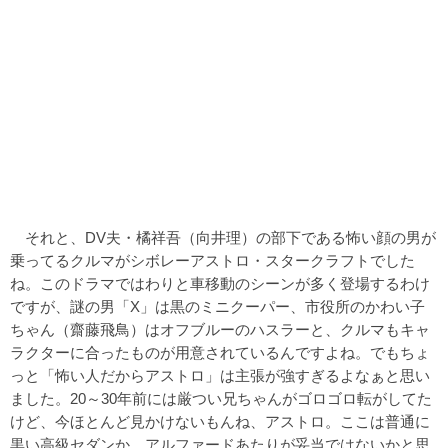
それと、DV夫・橘祥吾（向井理）の部下である怖い顔の男が
乗ってるクルマがシボレーアストロ・スタークラフトでした
ね。このドラマではわりと車移動のシーンが多く登場するわけ
ですが、謎の男「X」は黒のミニクーパー、市役所のかわい子
ちゃん（齋藤飛鳥）はオフブルーのハスラーと、クルマもキャ
ラクターに合ったものが用意されているんですよね。でもちょ
っと「怖い人だからアストロ」は主張が強すぎるよなぁと思い
ました。20～30年前には厳つい兄ちゃんがゴロゴロ転がしてた
けど、今ほとんど見かけないもんね、アストロ。ここは普通に
黒い高級セダンか、アルファードあたりが妥当ではないかと思