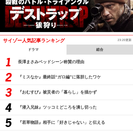
サイゾー人気記事ランキング
23:20更新
ドラマ
総合
長澤まさみベッドシーン称賛の理由
『ミスなか』最終話“ガロ編”に落胆したワケ
『おむすび』被災者の「暮らし」を描かず
『潜入兄妹』ツッコミどころを潰し切った
『若草物語』相手に「好きじゃない」と伝える