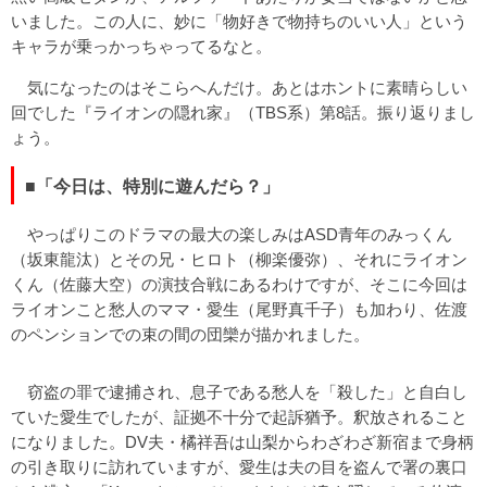
いました。この人に、妙に「物好きで物持ちのいい人」という
キャラが乗っかっちゃってるなと。
気になったのはそこらへんだけ。あとはホントに素晴らしい
回でした『ライオンの隠れ家』（TBS系）第8話。振り返りまし
ょう。
■「今日は、特別に遊んだら？」
やっぱりこのドラマの最大の楽しみはASD青年のみっくん
（坂東龍汰）とその兄・ヒロト（柳楽優弥）、それにライオン
くん（佐藤大空）の演技合戦にあるわけですが、そこに今回は
ライオンこと愁人のママ・愛生（尾野真千子）も加わり、佐渡
のペンションでの束の間の団欒が描かれました。
窃盗の罪で逮捕され、息子である愁人を「殺した」と自白し
ていた愛生でしたが、証拠不十分で起訴猶予。釈放されること
になりました。DV夫・橘祥吾は山梨からわざわざ新宿まで身柄
の引き取りに訪れていますが、愛生は夫の目を盗んで署の裏口