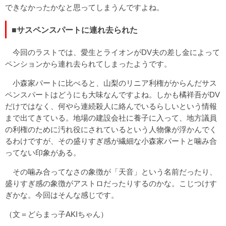
できなかったかなと思ってしまうんですよね。
■サスペンスパートに連れ去られた
今回のラストでは、愛生とライオンがDV夫の差し金によって
ペンションから連れ去られてしまったようです。
小森家パートに比べると、山梨のリニア利権がからんだサス
ペンスパートはどうにも大味なんですよね。しかも橘祥吾がDV
だけではなく、何やら連続殺人に絡んでいるらしいという情報
まで出てきている。地場の建設会社に養子に入って、地方議員
の利権のために汚れ役にされているという人物像が浮かんでく
るわけですが、その盛りすぎ感が繊細な小森家パートと噛み合
ってない印象がある。
その噛み合ってなさの象徴が「天音」という名前だったり、
盛りすぎ感の象徴がアストロだったりするのかな。こじつけす
ぎかな。今回はそんな感じです。
（文＝どらまっ子AKIちゃん）