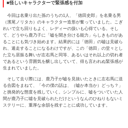
■怪しいキャラクターで緊張感を付加
今回は名乗り出た孫のうちの1人、「徳田史郎」を名乗る男
（濱尾ノリタカ）のキャラクター造形が奮っていました。こぎ
れいで立ち回りもよく、レディーの扱いも心得ている。そし
て、どうやら鹿乃子に「嘘を聞き分ける能力」らしきものがあ
ることにも気づき始めます。結果的には「徳田」の嘘は見破ら
れ、遁走することになるわけですが、この「徳田」の堂々とし
た立ち居振る舞いが左右馬と同等、あるいはそれ以上の切れ者
であるという雰囲気を醸し出していて、得も言われぬ緊張感が
生まれていました。
そして去り際には、鹿乃子が嘘を見抜いたときに左右馬に送
る合図をまねて、「今の僕の話は、（嘘か本当か）どっち？」
と挑発的な態度を残していく。シンプルに、嘘をついていた人
間が鹿乃子に噓を見破られただけというなんのひねりもないミ
ステリーに、重厚な余韻を残すことに成功しています。