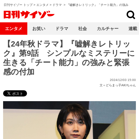
日刊サイゾー トップ
>
エンタメ
>
ドラマ
>
『嘘解きレトリック』「チート能力」の強み
日刊サイゾー
エンタメ
お笑い
ドラマ
社会
カルチャー
連載
【24年秋ドラマ】『嘘解きレトリッ
ク』第9話 シンプルなミステリーに
生きる「チート能力」の強みと緊張
感の付加
2024/12/03 15:00
文＝
どらまっ子AKIちゃん