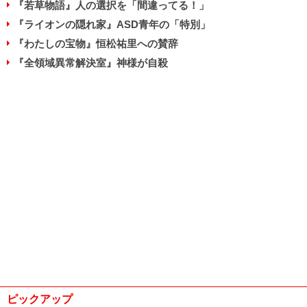
『若草物語』人の選択を「間違ってる！」
『ライオンの隠れ家』ASD青年の「特別」
『わたしの宝物』恒松祐里への賛辞
『全領域異常解決室』神様が自殺
ピックアップ