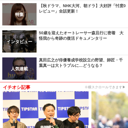
【秋ドラマ、NHK大河、朝ドラ】大好評「忖度0
レビュー」全話更新！
特集
50歳を迎えたオートレーサー森且行に密着 大
怪我から奇跡の復活ドキュメンタリー
インタビュー
真田広之が俳優養成学校設立の野望、師匠・千
葉真一は大トラブルに…どうなる？
人気連載
イチオシ記事
※横スクロールできます▶