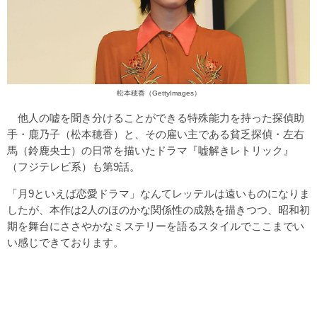
松本穂香（GettyImages）
他人の嘘を聞き分けることができる特殊能力を持った探偵助
手・鹿乃子（松本穂香）と、その雇い主である貧乏探偵・左右
馬（鈴鹿央士）の日常を描いたドラマ『嘘解きレトリック』
（フジテレビ系）も第9話。
「月9といえば恋愛ドラマ」なんてレッテルは遠いものになりま
したが、本作は2人のほのかな関係性の成熟を描きつつ、昭和初
期を舞台にささやかなミステリーを語るスタイルでここまでい
い感じできております。