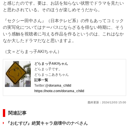
と感じたのです。要は、お話を知らない状態でドラマを見たい
と思わされている。そのほうが楽しめそうだから。
『セクシー田中さん』（日本テレビ系）の件もあってコミック
の実写化についてはナーバスにならざるを得ない時期に、そう
いう感触を視聴者に与える作品を作るというのは、これはなか
なか大したドラマだなと思いますよ。
（文＝どらまっ子AKIちゃん）
どらまっ子AKIちゃん
どらまっ子です。
どらまっこあきちゃん
記事一覧
Twitter:
@dorama_child
https://note.com/dorama_child
最終更新：
2024/12/03 15:00
関連記事
『おむすび』絶賛キャラ崩壊中のナベさん