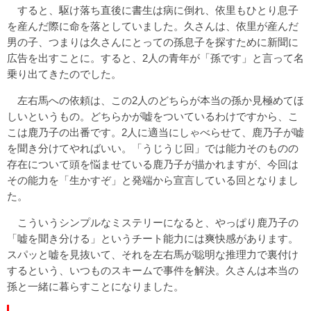
すると、駆け落ち直後に書生は病に倒れ、依里もひとり息子
を産んだ際に命を落としていました。久さんは、依里が産んだ
男の子、つまりは久さんにとっての孫息子を探すために新聞に
広告を出すことに。すると、2人の青年が「孫です」と言って名
乗り出てきたのでした。
左右馬への依頼は、この2人のどちらが本当の孫か見極めてほ
しいというもの。どちらかが嘘をついているわけですから、こ
こは鹿乃子の出番です。2人に適当にしゃべらせて、鹿乃子が嘘
を聞き分けてやればいい。「うじうじ回」では能力そのものの
存在について頭を悩ませている鹿乃子が描かれますが、今回は
その能力を「生かすぞ」と発端から宣言している回となりまし
た。
こういうシンプルなミステリーになると、やっぱり鹿乃子の
「嘘を聞き分ける」というチート能力には爽快感があります。
スパッと嘘を見抜いて、それを左右馬が聡明な推理力で裏付け
するという、いつものスキームで事件を解決。久さんは本当の
孫と一緒に暮らすことになりました。