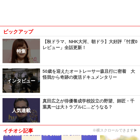
ピックアップ
【秋ドラマ、NHK大河、朝ドラ】大好評「忖度0
レビュー」全話更新！
特集
50歳を迎えたオートレーサー森且行に密着 大
怪我から奇跡の復活ドキュメンタリー
インタビュー
真田広之が俳優養成学校設立の野望、師匠・千
葉真一は大トラブルに…どうなる？
人気連載
イチオシ記事
※横スクロールできます▶