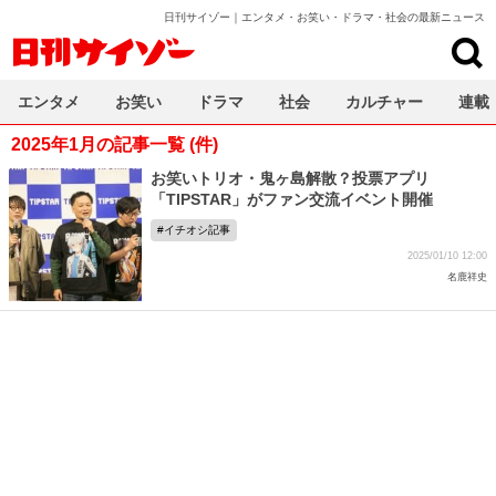
日刊サイゾー｜エンタメ・お笑い・ドラマ・社会の最新ニュース
日刊サイゾー
エンタメ
お笑い
ドラマ
社会
カルチャー
連載
2025年1月の記事一覧 (件)
お笑いトリオ・鬼ヶ島解散？投票アプリ
「TIPSTAR」がファン交流イベント開催
イチオシ記事
2025/01/10 12:00
名鹿祥史