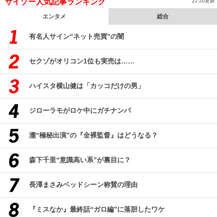
サイゾー人気記事ランキング
22:20更新
エンタメ
総合
有名人サイン“ネット売買”の闇
セクゾがオリコン1位も実売は……
ハイスタ横山健は「カッコだけの男」
ジローラモがロケ中にガチナンパ
瀧“極秘出演”の『全裸監督』はどうなる？
森下千里“意識高い系”が裏目に？
長澤まさみベッドシーン称賛の理由
『ミスなか』最終話“ガロ編”に落胆したワケ