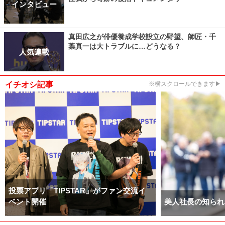
インタビュー
真田広之が俳優養成学校設立の野望、師匠・千
葉真一は大トラブルに…どうなる？
人気連載
イチオシ記事
※横スクロールできます▶
投票アプリ「TIPSTAR」がファン交流イ
ベント開催
美人社長の知られ