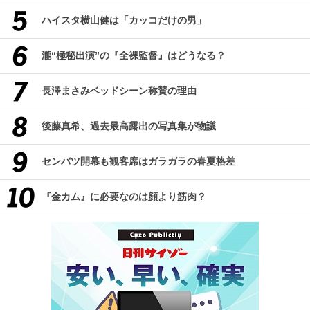
ハイスタ横山健は「カッコだけの男」
瀧“極秘出演”の『全裸監督』はどうなる？
長澤まさみベッドシーン称賛の理由
後藤真希、過去最高露出の写真集が物議
センバツ開幕も観客席はガラガラの春夏格差
『金カム』に必要なのは顔より筋肉？