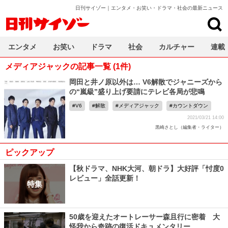
日刊サイゾー｜エンタメ・お笑い・ドラマ・社会の最新ニュース
日刊サイゾー
エンタメ
お笑い
ドラマ
社会
カルチャー
連載
メディアジャックの記事一覧 (1件)
岡田と井ノ原以外は… V6解散でジャニーズから
の“嵐級”盛り上げ要請にテレビ各局が悲鳴
V6
解散
メディアジャック
カウントダウン
2021/03/21 14:00
黒崎さとし（編集者・ライター）
ピックアップ
【秋ドラマ、NHK大河、朝ドラ】大好評「忖度0
レビュー」全話更新！
特集
50歳を迎えたオートレーサー森且行に密着 大
怪我から奇跡の復活ドキュメンタリー