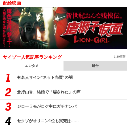
配給映画
サイゾー人気記事ランキング
1:20更新
エンタメ
総合
有名人サイン“ネット売買”の闇
倉持由香、結婚で「騙された」の声
ジローラモがロケ中にガチナンパ
セクゾがオリコン1位も実売は……