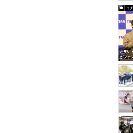
イ
お笑いト
がファ