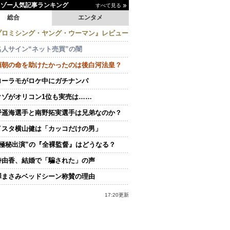
イゾー人気記事ランキング
すべて見る
総合
エンタメ
プロミシング・ヤング・ウーマン』レビュー
名人サイン“ネット売買”の闇
頼朝の命を助けたかったのは後白河法皇？
ローラモがロケ中にガチナンパ
クゾがオリコン1位も実売は……
野遥海選手と南野拓実選手は兄弟なのか？
イスタ横山健は「カッコだけの男」
“極秘出演”の『全裸監督』はどうなる？
持由香、結婚で「騙された」の声
澤まさみベッドシーン称賛の理由
17:20更新