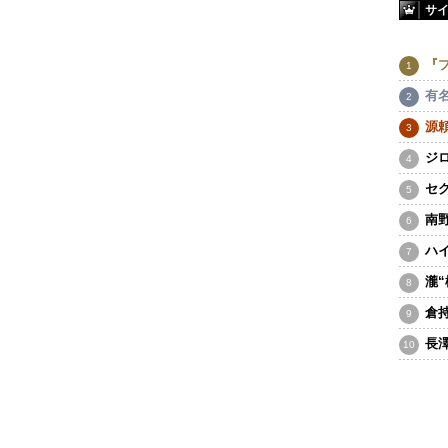
サ
『
有
源
ジ
セ
南
ハ
瀧
倉
長