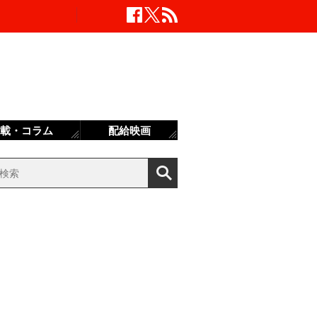
載・コラム
配給映画