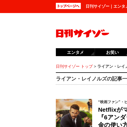
日刊サイゾー｜エンタ
エンタメ
お笑い
日刊サイゾー トップ
>
ライアン・レイ
ライアン・レイノルズの記事一覧
“映画ファン”・
Netfl
『6アン
金の使い