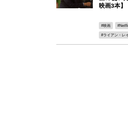
映画3本】
映画
Netfl
ライアン・レ