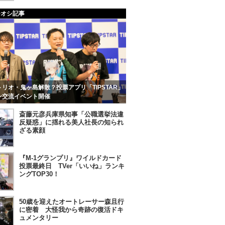
チオシ記事
リオ・鬼ヶ島解散？投票アプリ「TIPSTAR」
ン交流イベント開催
斎藤元彦兵庫県知事「公職選挙法違
反疑惑」に揺れる美人社長の知られ
ざる素顔
『M-1グランプリ』ワイルドカード
投票最終日 TVer「いいね」ランキ
ングTOP30！
50歳を迎えたオートレーサー森且行
に密着 大怪我から奇跡の復活ドキ
ュメンタリー