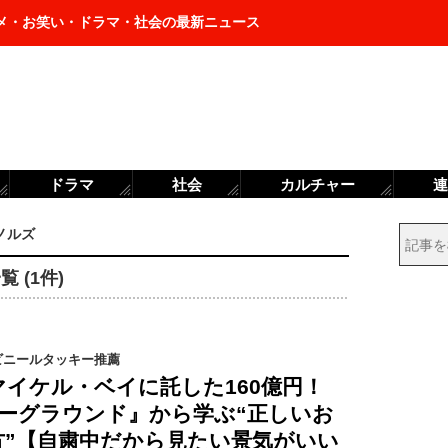
メ・お笑い・ドラマ・社会の最新ニュース
ドラマ
社会
カルチャー
連
ノルズ
 (1件)
ビニールタッキー推薦
ixがマイケル・ベイに託した160億円！
ダーグラウンド』から学ぶ“正しいお
方”【自粛中だから見たい景気がいい