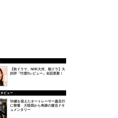
集
【秋ドラマ、NHK大河、朝ドラ】大
好評「忖度0レビュー」全話更新！
ンタビュー
50歳を迎えたオートレーサー森且行
に密着 大怪我から奇跡の復活ドキ
ュメンタリー