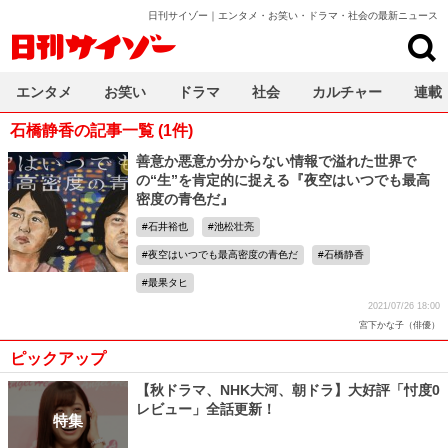
日刊サイゾー｜エンタメ・お笑い・ドラマ・社会の最新ニュース
日刊サイゾー
エンタメ
お笑い
ドラマ
社会
カルチャー
連載
石橋静香の記事一覧 (1件)
善意か悪意か分からない情報で溢れた世界で
の“生”を肯定的に捉える『夜空はいつでも最高
密度の青色だ』
石井裕也
池松壮亮
夜空はいつでも最高密度の青色だ
石橋静香
最果タヒ
2021/07/26 18:00
宮下かな子（俳優）
ピックアップ
【秋ドラマ、NHK大河、朝ドラ】大好評「忖度0
レビュー」全話更新！
特集