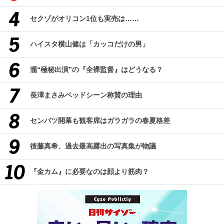
セクゾがオリコン1位も実売は……
ハイスタ横山健は「カッコだけの男」
瀧“極秘出演”の『全裸監督』はどうなる？
長澤まさみベッドシーン称賛の理由
センバツ開幕も観客席はガラガラの春夏格差
後藤真希、過去最高露出の写真集が物議
『金カム』に必要なのは顔より筋肉？