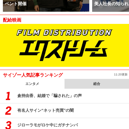
ベント開催
美人社長の知られ
配給映画
サイゾー人気記事ランキング
11:20更新
エンタメ
総合
倉持由香、結婚で「騙された」の声
有名人サイン“ネット売買”の闇
ジローラモがロケ中にガチナンパ