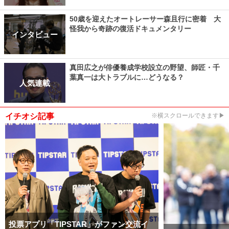
50歳を迎えたオートレーサー森且行に密着 大
怪我から奇跡の復活ドキュメンタリー
インタビュー
真田広之が俳優養成学校設立の野望、師匠・千
葉真一は大トラブルに…どうなる？
人気連載
イチオシ記事
※横スクロールできます▶
投票アプリ「TIPSTAR」がファン交流イ