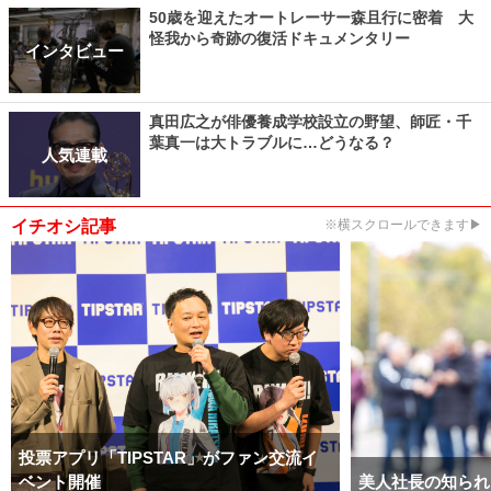
50歳を迎えたオートレーサー森且行に密着 大
怪我から奇跡の復活ドキュメンタリー
インタビュー
真田広之が俳優養成学校設立の野望、師匠・千
葉真一は大トラブルに…どうなる？
人気連載
イチオシ記事
※横スクロールできます▶
投票アプリ「TIPSTAR」がファン交流イ
ベント開催
美人社長の知られ