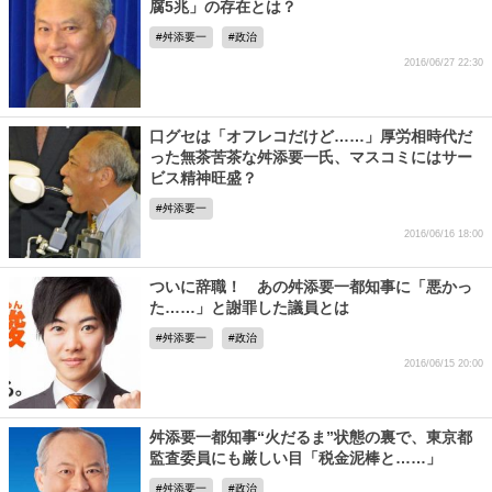
腐5兆」の存在とは？
舛添要一
政治
2016/06/27 22:30
口グセは「オフレコだけど……」厚労相時代だ
った無茶苦茶な舛添要一氏、マスコミにはサー
ビス精神旺盛？
舛添要一
2016/06/16 18:00
ついに辞職！ あの舛添要一都知事に「悪かっ
た……」と謝罪した議員とは
舛添要一
政治
2016/06/15 20:00
舛添要一都知事“火だるま”状態の裏で、東京都
監査委員にも厳しい目「税金泥棒と……」
舛添要一
政治