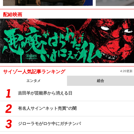
配給映画
サイゾー人気記事ランキング
4:20更新
エンタメ
総合
吉田羊が芸能界から消える日
有名人サイン“ネット売買”の闇
ジローラモがロケ中にガチナンパ