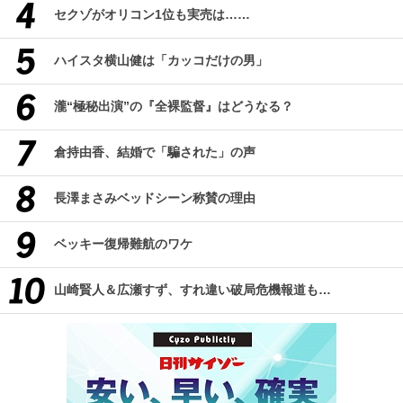
セクゾがオリコン1位も実売は……
ハイスタ横山健は「カッコだけの男」
瀧“極秘出演”の『全裸監督』はどうなる？
倉持由香、結婚で「騙された」の声
長澤まさみベッドシーン称賛の理由
ベッキー復帰難航のワケ
山崎賢人＆広瀬すず、すれ違い破局危機報道も…