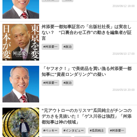
2016/06/12 18:00
舛添要一都知事証言の「出版社社長」は実在し
ない？ “口裏合わせ工作”の動きを編集者が証
言
舛添要一
政治
2016/06/10 17:00
「ヤフオク！」で美術品を買い漁る舛添要一都
知事に“資産ロンダリング”の疑い
舛添要一
政治
2016/05/18 20:00
“元アウトローのカリスマ”瓜田純士がチンコの
デカさを見抜いた！「ゲス川谷は強烈」「舛添
都知事は神の領域」
ベッキー
インタビュー
瓜田純士
舛添要一