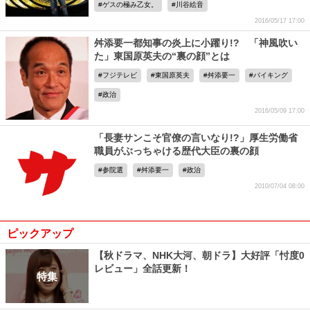
ゲスの極み乙女。
川谷絵音
2016/05/17 17:00
舛添要一都知事の炎上に小躍り!? 「神風吹い
た」東国原英夫の“裏の顔”とは
フジテレビ
東国原英夫
舛添要一
バイキング
政治
2016/05/09 17:00
「長妻サンこそ官僚の言いなり!?」厚生労働省
職員がぶっちゃける歴代大臣の裏の顔
参院選
舛添要一
政治
2010/07/04 08:00
ピックアップ
【秋ドラマ、NHK大河、朝ドラ】大好評「忖度0
レビュー」全話更新！
特集