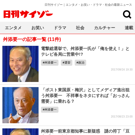
日刊サイゾー｜エンタメ・お笑い・ドラマ・社会の最新ニュース
日刊サイゾー
エンタメ
お笑い
ドラマ
社会
カルチャー
連載
舛添要一の記事一覧 (11件)
電撃総選挙で、舛添要一氏が「俺を使え！」と
テレビ各局に営業中!?
舛添要一
選挙
政治
2017/09/24 19:30
「ポスト東国原・梅沢」としてメディア進出狙
う舛添要一 不祥事をネタにすれば「おっさん
需要」に乗れる？
舛添要一
2017/08/23 23:00
舛添要一前東京都知事に新疑惑 謎の符丁「豆