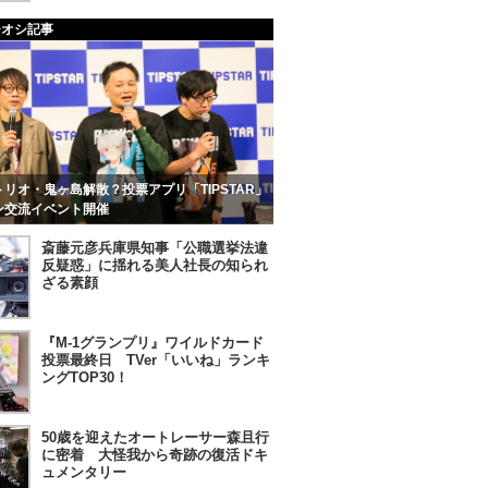
チオシ記事
リオ・鬼ヶ島解散？投票アプリ「TIPSTAR」
ン交流イベント開催
斎藤元彦兵庫県知事「公職選挙法違
反疑惑」に揺れる美人社長の知られ
ざる素顔
『M-1グランプリ』ワイルドカード
投票最終日 TVer「いいね」ランキ
ングTOP30！
50歳を迎えたオートレーサー森且行
に密着 大怪我から奇跡の復活ドキ
ュメンタリー