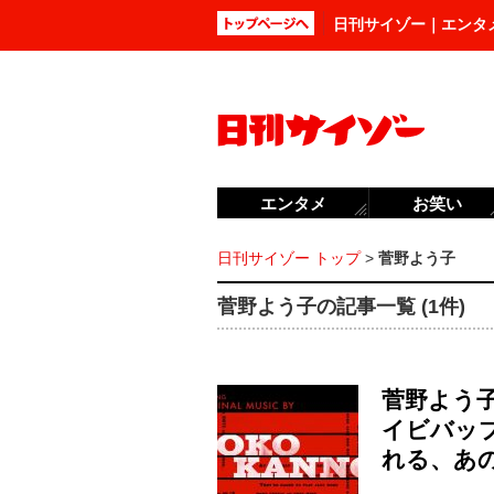
日刊サイゾー｜エンタ
エンタメ
お笑い
日刊サイゾー トップ
>
菅野よう子
菅野よう子の記事一覧 (1件)
菅野よう
イビバッ
れる、あの