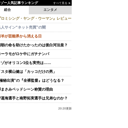
イゾー人気記事ランキング
すべて見る
総合
エンタメ
プロミシング・ヤング・ウーマン』レビュー
名人サイン“ネット売買”の闇
田羊が芸能界から消える日
頼朝の命を助けたかったのは後白河法皇？
ローラモがロケ中にガチナンパ
クゾがオリコン1位も実売は……
イスタ横山健は「カッコだけの男」
“極秘出演”の『全裸監督』はどうなる？
澤まさみベッドシーン称賛の理由
野遥海選手と南野拓実選手は兄弟なのか？
20:20更新