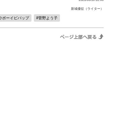
新城優征（ライター）
ウボーイビバップ
菅野よう子