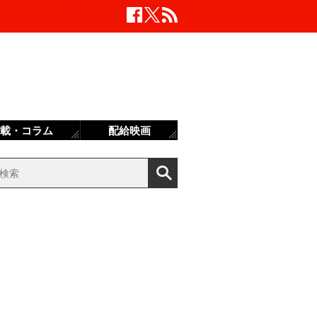
載・コラム
配給映画