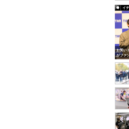
イ
お笑いト
がファ