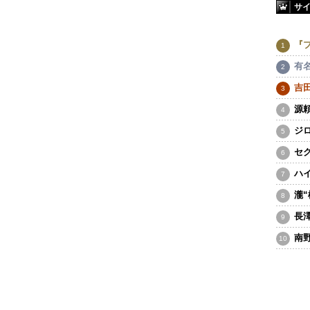
サ
『
有
吉
源
ジ
セ
ハ
瀧
長
南