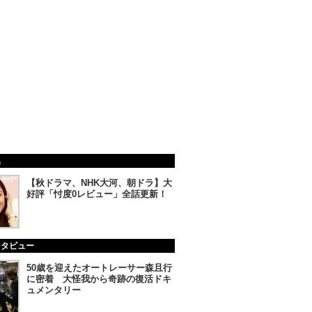
集
【秋ドラマ、NHK大河、朝ドラ】大
好評「忖度0レビュー」全話更新！
ンタビュー
50歳を迎えたオートレーサー森且行
に密着 大怪我から奇跡の復活ドキ
ュメンタリー