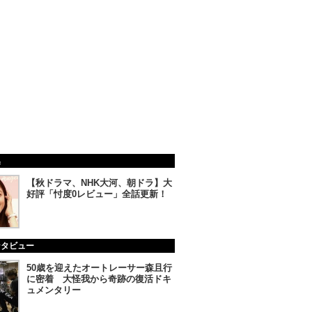
集
【秋ドラマ、NHK大河、朝ドラ】大
好評「忖度0レビュー」全話更新！
ンタビュー
50歳を迎えたオートレーサー森且行
に密着 大怪我から奇跡の復活ドキ
ュメンタリー