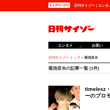
日刊サイゾー｜エンタ
エンタメ
お笑い
日刊サイゾー トップ
>
菊池音央
菊池音央の記事一覧 (1件)
timel
ーのプロ