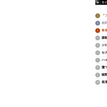
サ
『
吉
有
源
ジ
セ
ハ
瀧
南
長