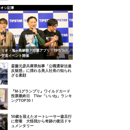
チオシ記事
リオ・鬼ヶ島解散？投票アプリ「TIPSTAR」
ン交流イベント開催
斎藤元彦兵庫県知事「公職選挙法違
反疑惑」に揺れる美人社長の知られ
ざる素顔
『M-1グランプリ』ワイルドカード
投票最終日 TVer「いいね」ランキ
ングTOP30！
50歳を迎えたオートレーサー森且行
に密着 大怪我から奇跡の復活ドキ
ュメンタリー