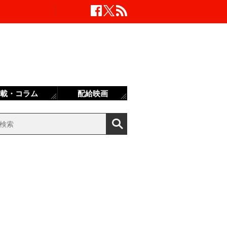
載・コラム
配給映画