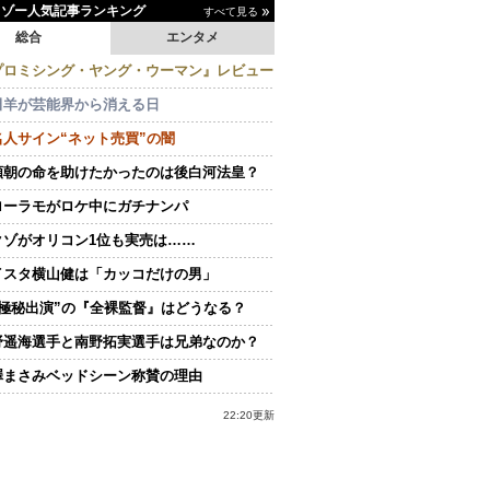
イゾー人気記事ランキング
すべて見る
総合
エンタメ
プロミシング・ヤング・ウーマン』レビュー
田羊が芸能界から消える日
名人サイン“ネット売買”の闇
頼朝の命を助けたかったのは後白河法皇？
ローラモがロケ中にガチナンパ
クゾがオリコン1位も実売は……
イスタ横山健は「カッコだけの男」
“極秘出演”の『全裸監督』はどうなる？
野遥海選手と南野拓実選手は兄弟なのか？
澤まさみベッドシーン称賛の理由
22:20更新