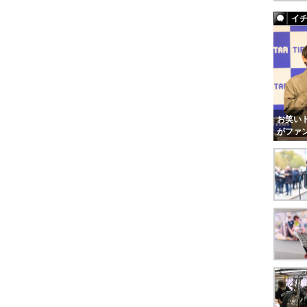
イ
お笑いト
がファ