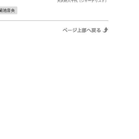
大沢野八千代（ジャーナリスト）
菊池音央