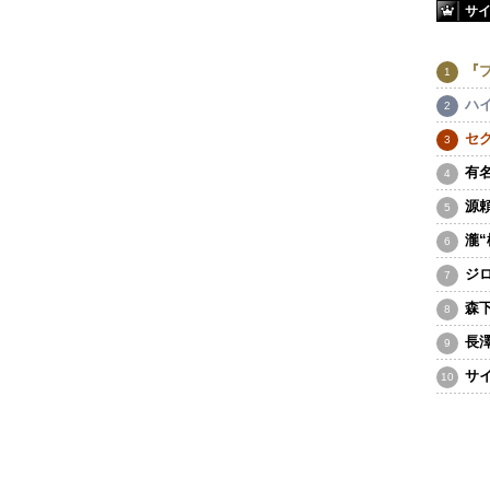
サ
『
ハ
セ
有
源
瀧
ジ
森
長
サ