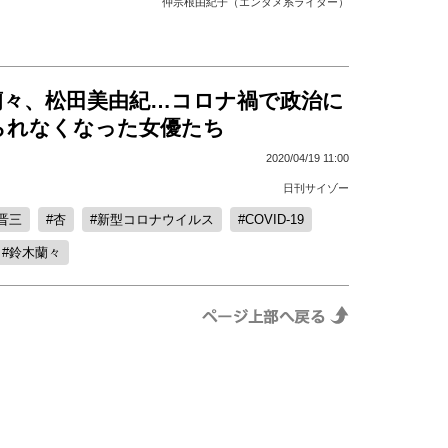
仲宗根由紀子（エンタメ系ライター）
蘭々、松田美由紀…コロナ禍で政治に
られなくなった女優たち
2020/04/19 11:00
日刊サイゾー
晋三
杏
新型コロナウイルス
COVID-19
鈴木蘭々