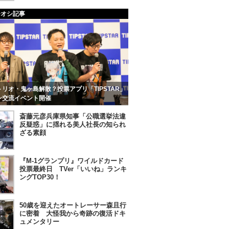
チオシ記事
リオ・鬼ヶ島解散？投票アプリ「TIPSTAR」
ン交流イベント開催
斎藤元彦兵庫県知事「公職選挙法違
反疑惑」に揺れる美人社長の知られ
ざる素顔
『M-1グランプリ』ワイルドカード
投票最終日 TVer「いいね」ランキ
ングTOP30！
50歳を迎えたオートレーサー森且行
に密着 大怪我から奇跡の復活ドキ
ュメンタリー