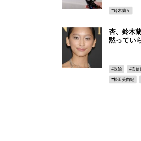
鈴木蘭々
杏、鈴木
黙ってい
政治
安倍
松田美由紀