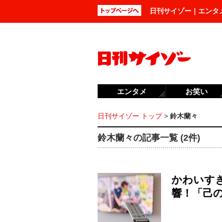
日刊サイゾー｜エンタ
エンタメ
お笑い
日刊サイゾー トップ
>
鈴木蘭々
鈴木蘭々の記事一覧 (2件)
かわいす
響！「己