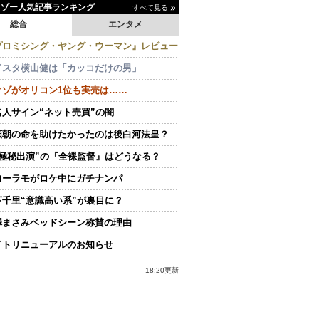
イゾー人気記事ランキング
すべて見る
総合
エンタメ
プロミシング・ヤング・ウーマン』レビュー
イスタ横山健は「カッコだけの男」
クゾがオリコン1位も実売は……
名人サイン“ネット売買”の闇
頼朝の命を助けたかったのは後白河法皇？
“極秘出演”の『全裸監督』はどうなる？
ローラモがロケ中にガチナンパ
下千里“意識高い系”が裏目に？
澤まさみベッドシーン称賛の理由
イトリニューアルのお知らせ
18:20更新