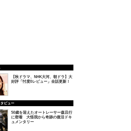
集
【秋ドラマ、NHK大河、朝ドラ】大
好評「忖度0レビュー」全話更新！
ンタビュー
50歳を迎えたオートレーサー森且行
に密着 大怪我から奇跡の復活ドキ
ュメンタリー