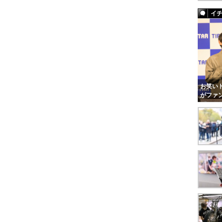
イ
お笑いト
がファ