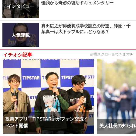
怪我から奇跡の復活ドキュメンタリー
インタビュー
真田広之が俳優養成学校設立の野望、師匠・千
葉真一は大トラブルに…どうなる？
人気連載
イチオシ記事
※横スクロールできます▶
投票アプリ「TIPSTAR」がファン交流イ
ベント開催
美人社長の知られ