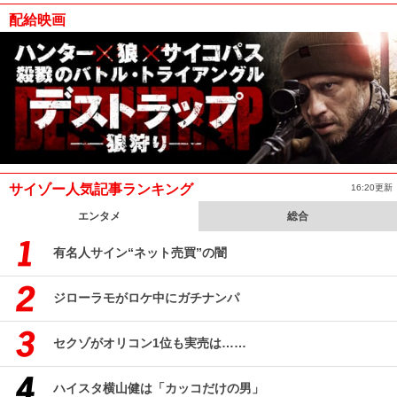
配給映画
サイゾー人気記事ランキング
16:20更新
エンタメ
総合
有名人サイン“ネット売買”の闇
ジローラモがロケ中にガチナンパ
セクゾがオリコン1位も実売は……
ハイスタ横山健は「カッコだけの男」