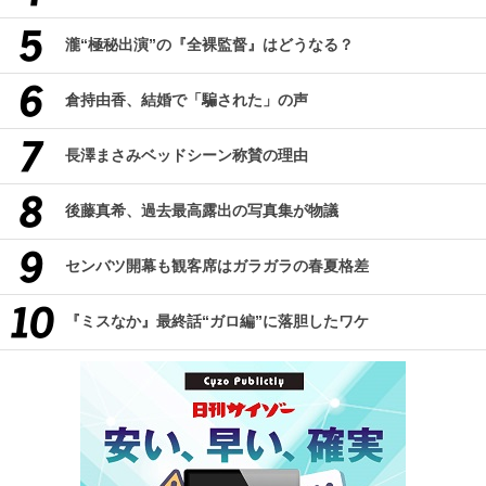
瀧“極秘出演”の『全裸監督』はどうなる？
倉持由香、結婚で「騙された」の声
長澤まさみベッドシーン称賛の理由
後藤真希、過去最高露出の写真集が物議
センバツ開幕も観客席はガラガラの春夏格差
『ミスなか』最終話“ガロ編”に落胆したワケ