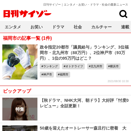
日刊サイゾー｜エンタメ・お笑い・ドラマ・社会の最新ニュース
日刊サイゾー
エンタメ
お笑い
ドラマ
社会
カルチャー
連載
福岡市の記事一覧 (1件)
政令指定20都市「議員給与」ランキング、3位福
岡市・北九州市（88万円）、2位神戸市（93万
円）、1位の95万円はどこ？
ランキング
オトナライフ
北九州市
横浜市
神戸市
福岡市
2021/08/30 10:30
ピックアップ
【秋ドラマ、NHK大河、朝ドラ】大好評「忖度0
レビュー」全話更新！
特集
50歳を迎えたオートレーサー森且行に密着 大