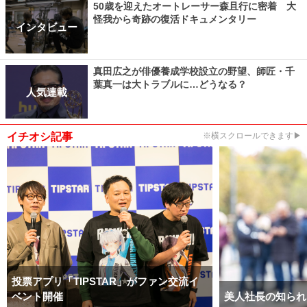
50歳を迎えたオートレーサー森且行に密着 大
怪我から奇跡の復活ドキュメンタリー
インタビュー
真田広之が俳優養成学校設立の野望、師匠・千
葉真一は大トラブルに…どうなる？
人気連載
イチオシ記事
※横スクロールできます▶
投票アプリ「TIPSTAR」がファン交流イ
ベント開催
美人社長の知られ