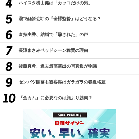
ハイスタ横山健は「カッコだけの男」
瀧“極秘出演”の『全裸監督』はどうなる？
倉持由香、結婚で「騙された」の声
長澤まさみベッドシーン称賛の理由
後藤真希、過去最高露出の写真集が物議
センバツ開幕も観客席はガラガラの春夏格差
『金カム』に必要なのは顔より筋肉？