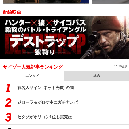
配給映画
サイゾー人気記事ランキング
19:20更新
エンタメ
総合
有名人サイン“ネット売買”の闇
ジローラモがロケ中にガチナンパ
セクゾがオリコン1位も実売は……