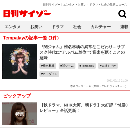
日刊サイゾー｜エンタメ・お笑い・ドラマ・社会の最新ニュース
日刊サイゾー
エンタメ
お笑い
ドラマ
社会
カルチャー
連載
Tempalayの記事一覧 (1件)
『関ジャム』椎名林檎の異常なこだわり…サブ
スク時代に“アルバム単位”で音楽を聴くことの
意味
椎名林檎
関ジャム
Tempalay
大橋トリオ
ヒャダイン
2021/05/16 21:00
寺西ジャジューカ（芸能・テレビウォッチャー）
ピックアップ
【秋ドラマ、NHK大河、朝ドラ】大好評「忖度0
レビュー」全話更新！
特集