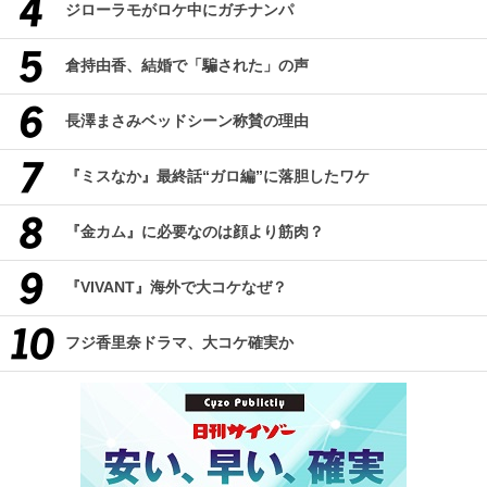
ジローラモがロケ中にガチナンパ
倉持由香、結婚で「騙された」の声
長澤まさみベッドシーン称賛の理由
『ミスなか』最終話“ガロ編”に落胆したワケ
『金カム』に必要なのは顔より筋肉？
『VIVANT』海外で大コケなぜ？
フジ香里奈ドラマ、大コケ確実か