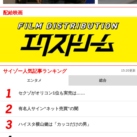
配給映画
サイゾー人気記事ランキング
15:20更新
エンタメ
総合
セクゾがオリコン1位も実売は……
有名人サイン“ネット売買”の闇
ハイスタ横山健は「カッコだけの男」