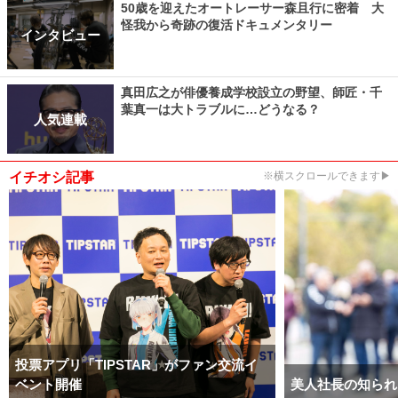
50歳を迎えたオートレーサー森且行に密着 大
怪我から奇跡の復活ドキュメンタリー
インタビュー
真田広之が俳優養成学校設立の野望、師匠・千
葉真一は大トラブルに…どうなる？
人気連載
イチオシ記事
※横スクロールできます▶
投票アプリ「TIPSTAR」がファン交流イ
ベント開催
美人社長の知られ