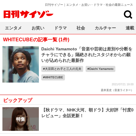
日刊サイゾー｜エンタメ・お笑い・ドラマ・社会の最新ニュース
日刊サイゾー
エンタメ
お笑い
ドラマ
社会
カルチャー
連載
WHITECUBEの記事一覧 (1件)
Daichi Yamamoto「音楽や芸術は差別や分断を
チャラにできる」隔絶されたスタジオからの願
いが込められた最新作
大豆田とわ子と三人の元夫
Daichi Yamamoto
WHITECUBE
2021/07/21 19:00
斎井直史（音楽ライター）
ピックアップ
【秋ドラマ、NHK大河、朝ドラ】大好評「忖度0
レビュー」全話更新！
特集