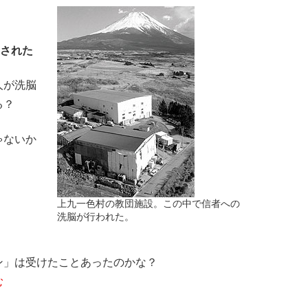
をされた
人が洗脳
る？
ゃないか
上九一色村の教団施設。この中で信者への
洗脳が行われた。
」は受けたことあったのかな？
む