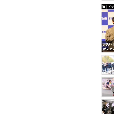
イ
お笑いト
がファ