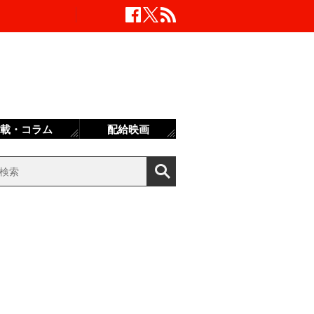
載・コラム
配給映画