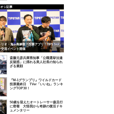
チオシ記事
リオ・鬼ヶ島解散？投票アプリ「TIPSTAR」
ン交流イベント開催
斎藤元彦兵庫県知事「公職選挙法違
反疑惑」に揺れる美人社長の知られ
ざる素顔
『M-1グランプリ』ワイルドカード
投票最終日 TVer「いいね」ランキ
ングTOP30！
50歳を迎えたオートレーサー森且行
に密着 大怪我から奇跡の復活ドキ
ュメンタリー