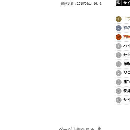
サ
最終更新：
2010/01/14 16:46
『
有
吉
ハ
セ
源
ジ
瀧
長
サ