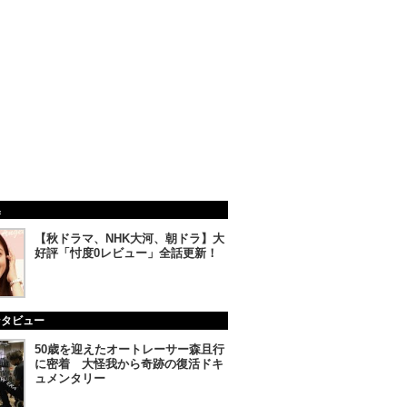
集
【秋ドラマ、NHK大河、朝ドラ】大
好評「忖度0レビュー」全話更新！
ンタビュー
50歳を迎えたオートレーサー森且行
に密着 大怪我から奇跡の復活ドキ
ュメンタリー