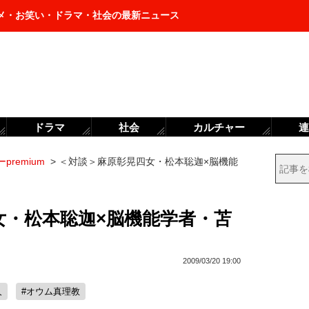
メ・お笑い・ドラマ・社会の最新ニュース
ドラマ
社会
カルチャー
連
premium
>
＜対談＞麻原彰晃四女・松本聡迦×脳機能
女・松本聡迦×脳機能学者・苫
2009/03/20 19:00
人
#オウム真理教