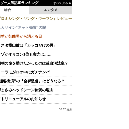
イゾー人気記事ランキング
すべて見る
総合
エンタメ
プロミシング・ヤング・ウーマン』レビュー
名人サイン“ネット売買”の闇
田羊が芸能界から消える日
イスタ横山健は「カッコだけの男」
クゾがオリコン1位も実売は……
頼朝の命を助けたかったのは後白河法皇？
ローラモがロケ中にガチナンパ
“極秘出演”の『全裸監督』はどうなる？
澤まさみベッドシーン称賛の理由
イトリニューアルのお知らせ
08:20更新