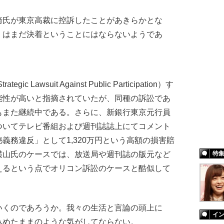
氏が東京高裁に控訴したことがあきらかとな
」はまだ決着ということにはならないようであ
Lawsuit Against Public Participation）す
能性が高いと指摘されていたが、同種の訴訟であ
もまた継続中である。さらに、新銀行東京元行員
ついてテレビ番組および週刊誌誌上にてコメント
義務違反」として1,320万円という高額の損害賠
特
横山氏のケースでは、放送局や週刊誌の版元など
えるという点でオリコン訴訟のケースと酷似して
くのであろうか。我々の生活と言論の頭上に
イ
込めたままのような気がしてならない。