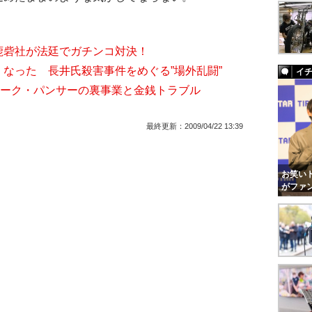
鹿砦社が法廷でガチンコ対決！
なった 長井氏殺害事件をめぐる”場外乱闘”
イ
e”マーク・パンサーの裏事業と金銭トラブル
最終更新：
2009/04/22 13:39
お笑いト
がファ