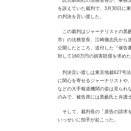
読売新聞社の法務室長が、事務文
を訴えていた裁判で、3月30日に
の判決を言い渡した。
この裁判はジャーナリストの黒藪
市）の法務室長、江崎徹志氏から
公開したところ、送付した『催告
対して160万円の損害賠償を求め
判決言い渡しは東京地裁627号
に関心を寄せるジャーナリストや
などの大手報道機関の姿は見られ
のみで、被告席には黒藪氏と弁護
そして、裁判長の「原告の請求を
いっせいに拍手が起こった。