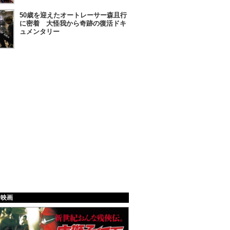
50歳を迎えたオートレーサー森且行
に密着 大怪我から奇跡の復活ドキ
ュメンタリー
給映画