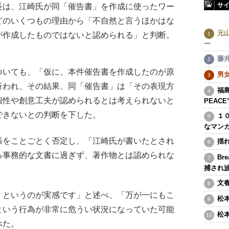
サ
は、江崎氏が同「催告書」を作成に使ったワー
どのいくつもの理由から「不自然と言うほかはな
元
が作成したものではないと認められる」と判断。
ー
藤
いても、「仮に、本件催告書を作成したのが原
男
行われ、その結果、同「催告書」は「その表現方
福島
個性や創意工夫が認められるとは考えられないと
PEAC
できないとの判断を下した。
１
なマン
をことごとく否定し、「江崎氏が書いたとされ
揺
る事務的な文書に過ぎず、著作物とは認められな
Br
捕され
文
というのが実感です」と述べ、「万が一にもこ
松
という行為が非常に危うい状況になっていた可能
松
べた。