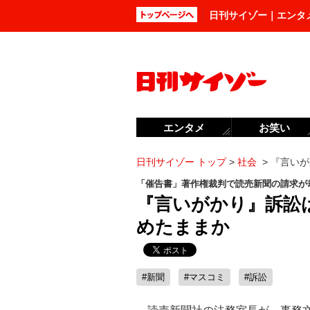
日刊サイゾー｜エンタ
エンタメ
お笑い
日刊サイゾー トップ
>
社会
>
『言いが
「催告書」著作権裁判で読売新聞の請求が
『言いがかり』訴訟
めたままか
#新聞
#マスコミ
#訴訟