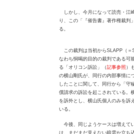
しかし、今月になって読売・江崎
り、この「『催告書』著作権裁判
る。
この裁判は当初からSLAPP（＝Strategic 
なわち恫喝的目的の裁判である可
る「オリコン訴訟」（
記事参照
）
の横山剛氏が、同行の内部事情に
したことに関して、同行から「守秘
償請求の訴訟を起こされている。
を訴外とし、横山氏個人のみを訴
いる。
今後、同じようケースは増えてい
は、まだまだ見えない暗雲か立ち