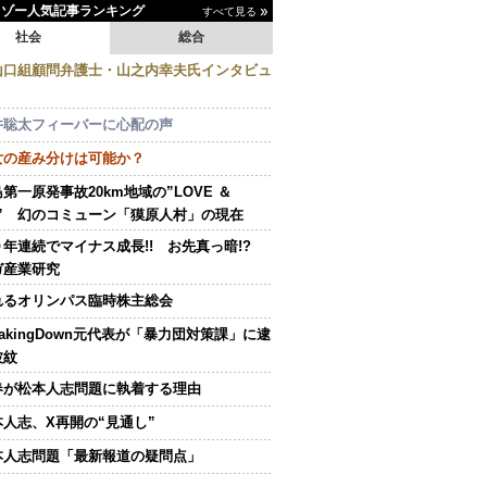
イゾー人気記事ランキング
すべて見る
社会
総合
山口組顧問弁護士・山之内幸夫氏インタビュ
井聡太フィーバーに心配の声
女の産み分けは可能か？
第一原発事故20km地域の”LOVE ＆
E” 幻のコミューン「獏原人村」の現在
０年連続でマイナス成長!! お先真っ暗!?
ガ産業研究
れるオリンパス臨時株主総会
eakingDown元代表が「暴力団対策課」に逮
波紋
春が松本人志問題に執着する理由
本人志、X再開の“見通し”
本人志問題「最新報道の疑問点」