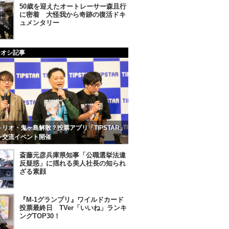
50歳を迎えたオートレーサー森且行
に密着 大怪我から奇跡の復活ドキ
ュメンタリー
チオシ記事
リオ・鬼ヶ島解散？投票アプリ「TIPSTAR」
ン交流イベント開催
斎藤元彦兵庫県知事「公職選挙法違
反疑惑」に揺れる美人社長の知られ
ざる素顔
『M-1グランプリ』ワイルドカード
投票最終日 TVer「いいね」ランキ
ングTOP30！