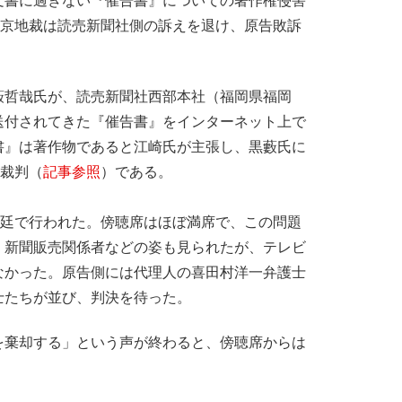
書に過ぎない『催告書』についての著作権侵害
東京地裁は読売新聞社側の訴えを退け、原告敗訴
哲哉氏が、読売新聞社西部本社（福岡県福岡
送付されてきた『催告書』をインターネット上で
書』は著作物であると江崎氏が主張し、黒藪氏に
た裁判（
記事参照
）である。
法廷で行われた。傍聴席はほぼ満席で、この問題
、新聞販売関係者などの姿も見られたが、テレビ
なかった。原告側には代理人の喜田村洋一弁護士
士たちが並び、判決を待った。
棄却する」という声が終わると、傍聴席からは