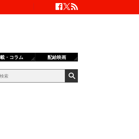
載・コラム
配給映画