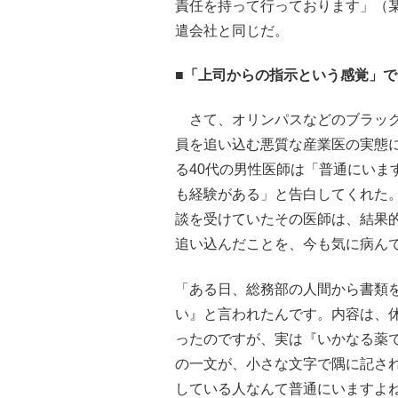
責任を持って行っております」（
遣会社と同じだ。
■「上司からの指示という感覚」
さて、オリンパスなどのブラック
員を追い込む悪質な産業医の実態
る40代の男性医師は「普通にいま
も経験がある」と告白してくれた
談を受けていたその医師は、結果
追い込んだことを、今も気に病ん
「ある日、総務部の人間から書類
い』と言われたんです。内容は、
ったのですが、実は『いかなる薬
の一文が、小さな文字で隅に記さ
している人なんて普通にいますよ