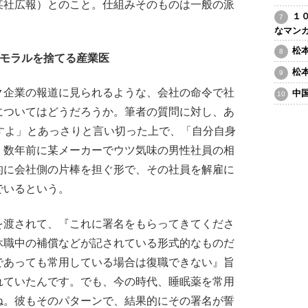
某社広報）とのこと。仕組みそのものは一般の派
１
なマン
松
でモラルを捨てる産業医
松
企業の報道に見られるような、会社の命令で社
中
についてはどうだろうか。筆者の質問に対し、あ
すよ」とあっさりと言い切った上で、「自分自身
。数年前に某メーカーでウツ気味の男性社員の相
的に会社側の片棒を担ぐ形で、その社員を解雇に
でいるという。
を渡されて、『これに署名をもらってきてくださ
休職中の補償などが記されている形式的なものだ
であっても常用している場合は復職できない』旨
れていたんです。でも、今の時代、睡眠薬を常用
ね。彼もそのパターンで、結果的にその署名が誓