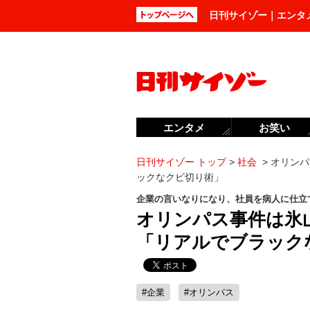
日刊サイゾー｜エンタ
エンタメ
お笑い
日刊サイゾー トップ
>
社会
>
オリンパ
ックなクビ切り術」
企業の言いなりになり、社員を病人に仕立て
オリンパス事件は氷
「リアルでブラック
#企業
#オリンパス