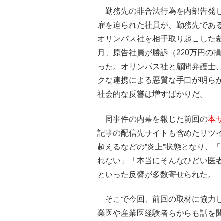
勤務先の非合法行為を内部告発し
雇を迫られた社員が、勤務先であ
オリンパス社を相手取り起こした
月、原告社員が勝訴（220万円の
った。オリンパス社と顧問弁護士
クな連携による悪質な手口が明ら
社会的な反響は増すばかりだ。
同事件の内幕を報じた前回の
本
記事の配信先サイトも含めたリツイー
超えるなどの”炎上”状態となり、
れない」「本当にそんなひどい医者
といった反響が多数寄せられた。
そこで今回、前回の取材に協力し
業医や産業医経験者らからも話を