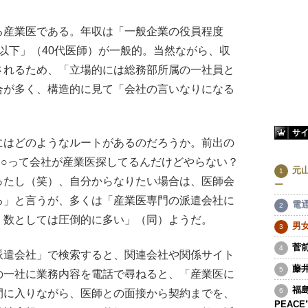
産業医である。年収は「一般企業の役員程度
れ以下」（40代医師）が一般的。当然ながら、収
されるため、「立場的には総務部所属の一社員と
合が多く、構造的に見て「会社の言いなりになる
サ
はどのようなルートがあるのだろうか。前出の
○○って会社が産業医探してるんだけどやらない？
元
たし（笑）、自分からなりたい場合は、医師会
ー
る」と言うが、多くは「産業医専門の派遣会社に
電
、数としては圧倒的に多い」（同）ようだ。
男
菅
遣会社」で検索すると、関連会社や関係サイト
藤
の一社に業務内容を電話で尋ねると、「産業医に
福島
間に入りながら、医師との面接から契約までを、
PEAC