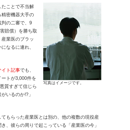
たことで不当解
る精密機器大手の
裁判の二審で、9
損害賠償）を勝ち取
、産業医のブラッ
かになるに連れ、
サイト記事
でも、
トが3,000件を
写真はイメージです。
「悪質すぎて信じら
がいるのか!?」
てもらった産業医とは別の、他の複数の現役産
聞き、彼らの周りで起こっている「産業医の今」