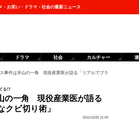
メ・お笑い・ドラマ・社会の最新ニュース
ドラマ
社会
カルチャー
連
ス事件は氷山の一角 現役産業医が語る「リアルでブラ
る!?
山の一角 現役産業医が語る
なクビ切り術」
2011/10/26 21:00