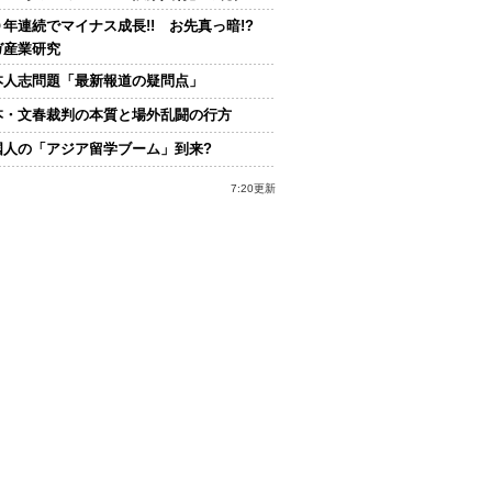
０年連続でマイナス成長!! お先真っ暗!?
ガ産業研究
本人志問題「最新報道の疑問点」
本・文春裁判の本質と場外乱闘の行方
国人の「アジア留学ブーム」到来?
7:20更新