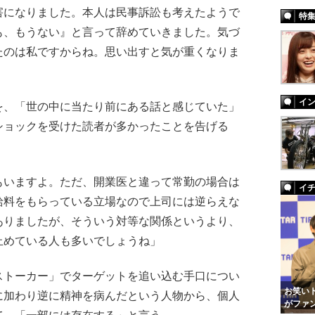
害になりました。本人は民事訴訟も考えたようで
特
も、もうない』と言って辞めていきました。気づ
たのは私ですからね。思い出すと気が重くなりま
イ
、「世の中に当たり前にある話と感じていた」
ショックを受けた読者が多かったことを告げる
もいますよ。ただ、開業医と違って常勤の場合は
イ
給料をもらっている立場なので上司には逆らえな
ありましたが、そういう対等な関係というより、
止めている人も多いでしょうね」
トーカー」でターゲットを追い込む手口につい
お笑いト
に加わり逆に精神を病んだという人物から、個人
がファ