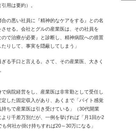
（引用は要約）。
都合の悪い社員に『精神的なケアをする』との名
をさせる。会社とグルの産業医は、その社員を
なので治療が必要』と診断し、精神病院への措置
したりして、事実を隠蔽してしまう」
ぎる手口と言える。さて、その産業医、大きく
。
で病院経営をし、産業医は非常勤として受任し
安定した固定収入があり、あくまで「バイト感覚
持ちで産業医は引き受けている」（30代開業
より千差万別だが、一例を挙げれば「月1回か2
でも何社か掛け持ちすれば20～30万になる」