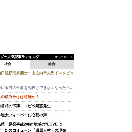
イゾー人気記事ランキング
すべて見る
社会
総合
山口組顧問弁護士・山之内幸夫氏インタビュ
通に政府の仕事を丸投げできなくなったら…
女の産み分けは可能か？
前首相の弔辞、コピペ疑惑発生
井聡太フィーバーに心配の声
第一原発事故20km地域の”LOVE ＆
E” 幻のコミューン「獏原人村」の現在