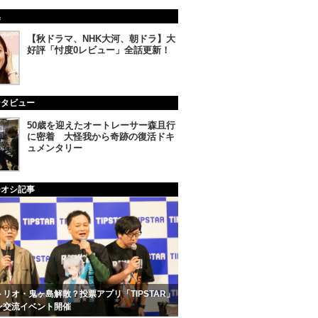
集
【秋ドラマ、NHK大河、朝ドラ】大
好評「忖度0レビュー」全話更新！
ンタビュー
50歳を迎えたオートレーサー森且行
に密着 大怪我から奇跡の復活ドキ
ュメンタリー
チオシ記事
リオ・鬼ヶ島解散？投票アプリ「TIPSTAR」
ン交流イベント開催