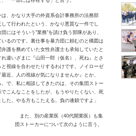
て、「一部には存在する」と言う。
ーは、かなり大手の外資系会計事務所の法務部
託して行われたという、かなり悪質な一件でし
団にはそういう”業務”を請け負う部隊があり、
ているのです。裏仕事を暴力団に頼むのと構図は
問弁護を務めていた女性弁護士も承知していたと
すれ違いざまに『山田一郎（仮名）、死ね』とさ
っと視線を合わせたりするわけです。ノイローゼ
『最近、人の視線が気になりませんか』とか、
る。で、私に相談してきたのは、その集団ストー
示でこんなことをしたが、もうやりたくない、死
ました。やる方もこたえる。負の連鎖ですよ」
また、別の産業医（40代開業医）も集
団ストーカーについて次のように言う。