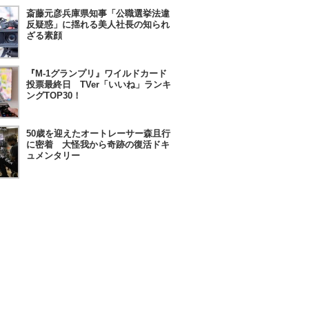
斎藤元彦兵庫県知事「公職選挙法違
反疑惑」に揺れる美人社長の知られ
ざる素顔
『M-1グランプリ』ワイルドカード
投票最終日 TVer「いいね」ランキ
ングTOP30！
50歳を迎えたオートレーサー森且行
に密着 大怪我から奇跡の復活ドキ
ュメンタリー