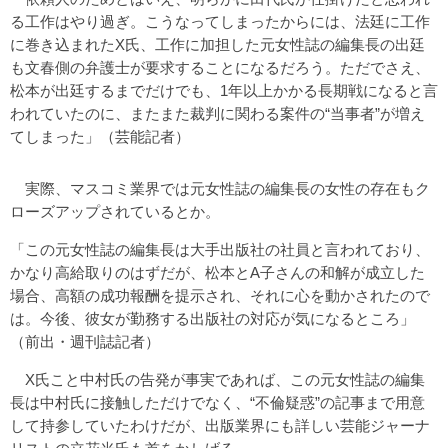
る工作はやり過ぎ。こうなってしまったからには、法廷に工作
に巻き込まれたX氏、工作に加担した元女性誌の編集長の出廷
も文春側の弁護士が要求することになるだろう。ただでさえ、
松本が出廷するまでだけでも、1年以上かかる長期戦になると言
われていたのに、またまた裁判に関わる案件の“当事者”が増え
てしまった」（芸能記者）
実際、マスコミ業界では元女性誌の編集長の女性の存在もク
ローズアップされているとか。
「この元女性誌の編集長は大手出版社の社員と言われており、
かなり高給取りのはずだが、松本とA子さんの和解が成立した
場合、高額の成功報酬を提示され、それに心を動かされたので
は。今後、彼女が勤務する出版社の対応が気になるところ」
（前出・週刊誌記者）
X氏こと中村氏の告発が事実であれば、この元女性誌の編集
長は中村氏に接触しただけでなく、“不倫疑惑”の記事まで用意
して持参していたわけだが、出版業界にも詳しい芸能ジャーナ