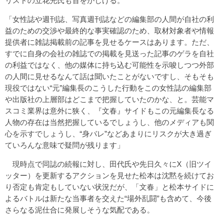
リストの立花光氏も首をかしげる。
「女性誌や週刊誌、写真週刊誌などの編集部の人間が自社の利
益のための交渉や最終的な事実確認のため、取材対象者や情報
提供者に雑誌掲載前の記事を見せるケースはあります。ただ、
すでに自身の会社の雑誌での掲載を見送った記事のゲラを自社
の利益ではなく、他の媒体に持ち込む可能性を示唆しつつ外部
の人間に見せるなんて話は聞いたことがないですし、そもそも
現役ではない“元”編集長のこうした行動をこの女性誌の編集部
や出版社の上層部はどこまで把握していたのかな、と。芸能マ
スコミ業界は意外に狭く、『文春』サイドもこの元編集長なる
人物の存在は当然把握しているでしょうし、他のメディアも関
心を示すでしょうし、“身バレ”などあまりにリスクが大き過ぎ
ていろんな意味で疑問が残ります」
現時点で同誌の続報に対し、田代氏や先日久々にX（旧ツイ
ッター）を更新するアクションを見せた松本は沈黙を続けてお
り否定も肯定もしていない状況だが、「文春」と松本サイドに
よるバトルは新たな当事者を交えた“場外乱闘”も含めて、今後
さらなる泥仕合に発展しそうな気配である。