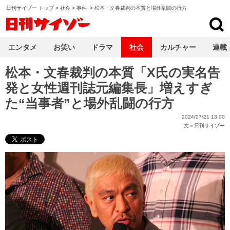
日刊サイゾー トップ
>
社会
>
事件
>
松本・文春裁判の本質と場外乱闘の行方
日刊サイゾー
エンタメ
お笑い
ドラマ
社会
カルチャー
連載
松本・文春裁判の本質「X氏の実名告
発と女性週刊誌元編集長」増えすぎ
た“当事者”と場外乱闘の行方
2024/07/21 13:00
文＝
日刊サイゾー