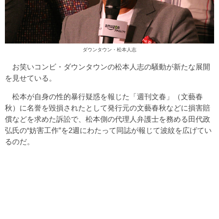
ダウンタウン・松本人志
お笑いコンビ・ダウンタウンの松本人志の騒動が新たな展開
を見せている。
松本が自身の性的暴行疑惑を報じた「週刊文春」（文藝春
秋）に名誉を毀損されたとして発行元の文藝春秋などに損害賠
償などを求めた訴訟で、松本側の代理人弁護士を務める田代政
弘氏の“妨害工作”を2週にわたって同誌が報じて波紋を広げてい
るのだ。