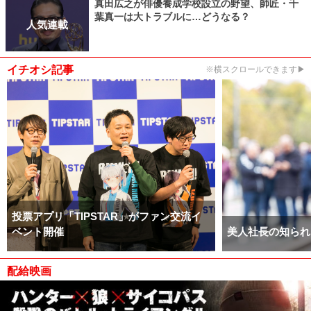
真田広之が俳優養成学校設立の野望、師匠・千
葉真一は大トラブルに…どうなる？
人気連載
イチオシ記事
※横スクロールできます▶
投票アプリ「TIPSTAR」がファン交流イ
ベント開催
美人社長の知られ
配給映画