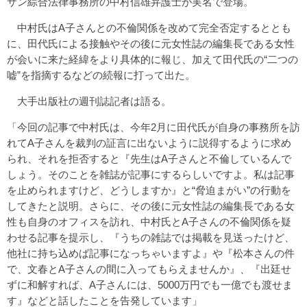
サン綜合法律事務所の中村信雄弁護士が実名で登場。
中村氏はA子さんとの不倫関係を改めて完全否定するととも
に、田代氏による接触やその後に元女性誌の編集長である女性
が会いに来た経緯をより具体的に報じ、加えて田代氏の“二つの
嘘”を指摘するなどの続報に打って出た。
大手出版社の週刊誌記者は語る。
「今回の記事で中村氏は、今年2月に田代氏が自身の事務所を訪
れてA子さんを裁判の証言に出ないように説得するように求め
られ、それを拒否すると『先生はA子さんと不倫しているんで
しょう。そのことを雑誌が記事にするらしいですよ。私は記事
を止められますけど、どうしますか』と“脅迫まがい”の行動を
してきたと説明。さらに、その後に元女性誌の編集長である女
性も自身のオフィスを訪れ、中村氏とA子さんの不倫関係を疑
わせる記事を提示し、『うちの雑誌では掲載を見送ったけど、
他社に持ち込めば記事になっちゃいますよ』や『松本さんの件
で、文春とA子さんの間に入ってもらえませんか』、『出廷せ
ずに和解すれば、A子さんには、5000万円でも一億でも渡せま
す』などと話したことを告発しています」