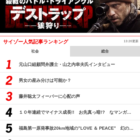
サイゾー人気記事ランキング
13:20更新
社会
総合
元山口組顧問弁護士・山之内幸夫氏インタビュー
男女の産み分けは可能か？
藤井聡太フィーバーに心配の声
１０年連続でマイナス成長!! お先真っ暗!? なマンガ産業研究
福島第一原発事故20km地域の”LOVE ＆ PEACE” 幻のコミューン「獏原人村」の現在