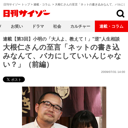
日刊サイゾー トップ
>
連載・コラム
>
大根仁さんの至言「ネットの書き込みなんて、バカにし
日刊サイゾー
メ
お笑い
ドラマ
社会
カルチャー
連載・コラム
連載【第3回】小明の「大人よ、教えて！」"逆"人生相談
大根仁さんの至言「ネットの書き込
みなんて、バカにしていいんじゃな
い？」（前編）
2009/07/31 14:00