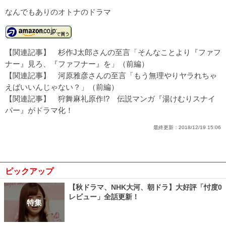
なんでもありのオトナのドラマ
【関連記事】
杉作J太郎さんの至言「そんなことより『ファフ
ナー』見ろ、『ファフナー』を」（前編）
【関連記事】
河原雅彦さんの至言「もう無理やりヤラれちゃ
えばいいんじゃない？」（前編）
【関連記事】
狩舞麻礼原作!? 伝説マンガ『湯けむりスナイ
パー』がドラマ化！
最終更新：
2018/12/19 15:06
ピックアップ
【秋ドラマ、NHK大河、朝ドラ】大好評「忖度0
レビュー」全話更新！
特集