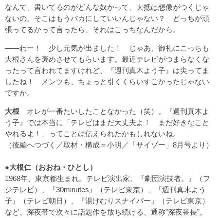
なんて、書いてるのがどんな奴かって、大抵は想像がつくじゃ
ないの。そこはもうバカにしていいんじゃない？ どっちが頑
張ってるかって言ったら、それはこっちなんだから。
――わー！ 少し元気が出ました！ じゃあ、御礼にこっちも
大根さんを褒めさせてもらいます。最近テレビがつまらなくな
ったって言われてますけれど、『週刊真木よう子』は尖ってま
したね！ メンツも、ちょっと引くくらいすごかったじゃない
ですか。
大根
オレが一番たいしたことなかった（笑）。『週刊真木よ
う子』では本当に「テレビはまだ大丈夫よ！ まだ好きなこと
やれるよ！」ってことは伝えられたかもしれないね。
（
後編へつづく／取材・構成＝小明／
「サイゾー」8月号より）
●大根仁（おおね・ひとし）
1968年、東京都生まれ。テレビ演出家。『劇団演技者。』（フ
ジテレビ）、『30minutes』（テレビ東京）、『週刊真木よう
子』（テレビ朝日）、『湯けむりスナイパー』（テレビ東京）
など、深夜帯で次々に話題作を放ち続ける、通称”深夜番長”。