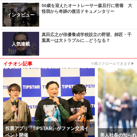
50歳を迎えたオートレーサー森且行に密着 大
怪我から奇跡の復活ドキュメンタリー
インタビュー
真田広之が俳優養成学校設立の野望、師匠・千
葉真一は大トラブルに…どうなる？
人気連載
イチオシ記事
※横スクロールできます▶
投票アプリ「TIPSTAR」がファン交流イ
ベント開催
美人社長の知られ