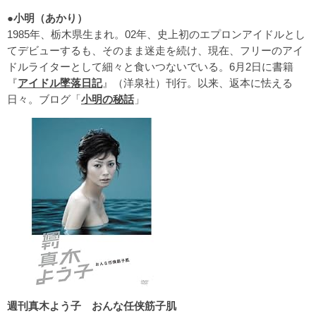
●小明（あかり）
1985年、栃木県生まれ。02年、史上初のエプロンアイドルとし
てデビューするも、そのまま迷走を続け、現在、フリーのアイ
ドルライターとして細々と食いつないでいる。6月2日に書籍
『
アイドル墜落日記
』（洋泉社）刊行。以来、返本に怯える
日々。ブログ「
小明の秘話
」
週刊真木よう子 おんな任侠筋子肌