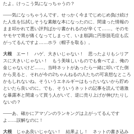
たよ。けっこう気になっちゃうの？
――気になっちゃうんです。せっかく今までじめじめ負け続け
た人生を払拭しそうな素敵な本になったのに、間違った情報の
まま叩かれて悪い評判ばかり書かれるのが辛くて……。そのモ
ヤモヤで胃が痛くなってしまって、いま順調に円形脱毛症も広
がってるんですよ……ホラ（帽子を取る）。
大根
エー！ ハゲ、大きいじゃない！ 思ったよりもシリア
スに大きいじゃない！ もう美味しいものでも食べてよ、俺の
金じゃないけど……。当時ネットがあったら一緒に叩いてた側
から見ると、それが今の2ちゃんねるの人たちの可哀想なところ
かもしれないね。そういうエネルギーはもったいないから貯め
といたら良いのに。でも、そういうネットの記事を読んで過激
な暴露本と間違って買う人がいて、逆に売り上げが伸びたりし
ないの？
――あ、確かにアマゾンのランキングは上がってるんです
よ……誤解なのに！
大根
じゃあ良いじゃない！ 結果よし！ ネットの書き込み