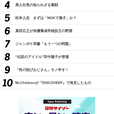
美人社長の知られざる素顔
松本人志 まずは「NGKで漫才」か？
真田広之が俳優養成学校設立の野望
ジャンポケ斉藤「もう一つの問題」
“伝説のアイドル”田中陽子が登場
「性の悦びおじさん」モノ申す！
Mr.Childrenが『DISCOVERY』で発見したもの