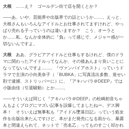
大根
……え？ ゴールデン街で店を開くとか？
――あ、いや、芸能界や出版界での話というか……。えっと、
大根さんもいろんなアイドルとお仕事されてますけれど、やっ
ぱり売れる子っていうのは違いますか？ こう、オーラと
か……私、なんか全体的に『負』って感じで、メジャー感が一
切ないんですよ。
大根
ああ、グラビアアイドルと仕事もするけれど、僕のドラ
マに関わったアイドルってなんか、その後あんまり良いことに
なってないんですよ……。『ヴァンパイアホスト』っていうド
ラマで主演の小向美奈子（「BUBKA」に写真流出多数、覚せい
剤で逮捕、ストリッパーに）に、『アキハバラ＠DEEP』では
小阪由佳（引退騒動）とか……。
――そういえば同じく『アキハバラ＠DEEP』の松嶋初音ちゃ
んもよくブログにマズい記事を誤爆してましたねー。デス脚
本！ そういえば無事私も『アイドル墜落日記』っていう処女
作を出版出来たんですけど、本がまだ発売になる前から、暴露
本と間違えられて、ネットで「売名乙」ってものすごく叩かれ