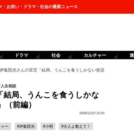
メ・お笑い・ドラマ・社会の最新ニュース
ドラマ
社会
カルチャー
連
伊集院光さんの至言「結局、うんこを食うしかない状況
"人生相談
「結局、うんこを食うしかな
」（前編）
2009/12/23 15:00
チャー
#伊集院光
#小明
#大人よ教えて！