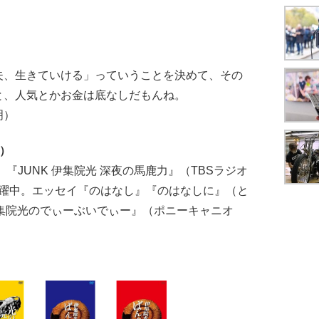
、生きていける」っていうことを決めて、その
と、人気とかお金は底なしだもんね。
明）
）
『JUNK 伊集院光 深夜の馬鹿力』（TBSラジオ
て活躍中。エッセイ『のはなし』『のはなしに』（と
集院光のでぃーぶいでぃー』（ポニーキャニオ