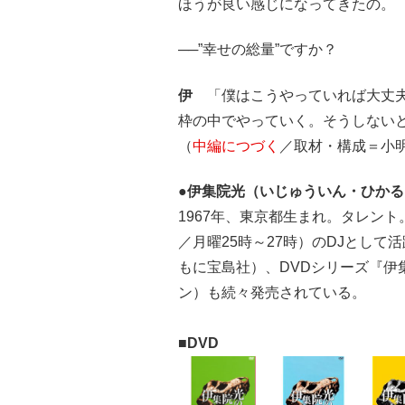
ほうが良い感じになってきたの。
──”幸せの総量”ですか？
伊
「僕はこうやっていれば大丈夫
枠の中でやっていく。そうしない
（
中編につづく
／取材・構成＝小
●伊集院光（いじゅういん・ひかる
1967年、東京都生まれ。タレント。
／月曜25時～27時）のDJとし
もに宝島社）、DVDシリーズ『伊
ン）も続々発売されている。
■DVD