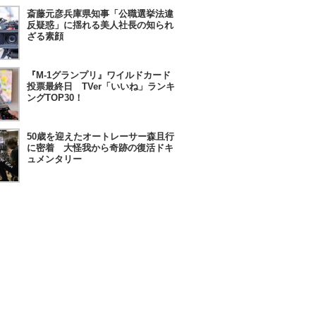
斎藤元彦兵庫県知事「公職選挙法違
反疑惑」に揺れる美人社長の知られ
ざる素顔
『M-1グランプリ』ワイルドカード
投票最終日 TVer「いいね」ランキ
ングTOP30！
50歳を迎えたオートレーサー森且行
に密着 大怪我から奇跡の復活ドキ
ュメンタリー