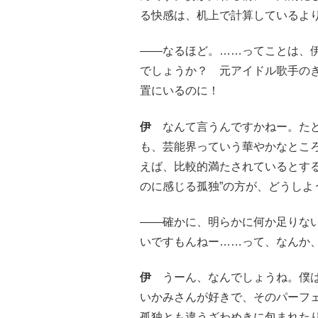
る快感は、机上で計算しているよ
――なるほど。……ってことは、
でしょうか？ 元アイドル歌手の
置にいるのに！
伊
なんて言うんですかねー。たと
も、芸能界っていう華やかなとこ
えば、比較的満たされているとす
のに感じる孤独”の方が、どうしよ
――確かに、明らかに何か足りな
いですもんねー……って、なんか
伊
うーん、なんでしょうね。僕は
いかみさんが好きで、そのパーフ
孤独とも違うざわめきに包まれた