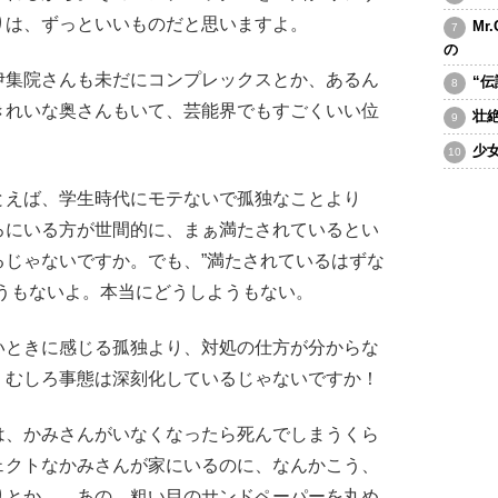
りは、ずっといいものだと思いますよ。
Mr
の
伊集院さんも未だにコンプレックスとか、あるん
“
きれいな奥さんもいて、芸能界でもすごくいい位
壮
少
えば、学生時代にモテないで孤独なことより
ろにいる方が世間的に、まぁ満たされているとい
るじゃないですか。でも、”満たされているはずな
うもないよ。本当にどうしようもない。
いときに感じる孤独より、対処の仕方が分からな
、むしろ事態は深刻化しているじゃないですか！
、かみさんがいなくなったら死んでしまうくら
ェクトなかみさんが家にいるのに、なんかこう、
りとか……あの、粗い目のサンドペーパーを丸め