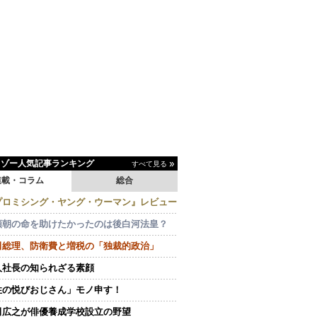
イゾー人気記事ランキング
すべて見る
連載・コラム
総合
プロミシング・ヤング・ウーマン』レビュー
頼朝の命を助けたかったのは後白河法皇？
田総理、防衛費と増税の「独裁的政治」
人社長の知られざる素顔
性の悦びおじさん」モノ申す！
田広之が俳優養成学校設立の野望