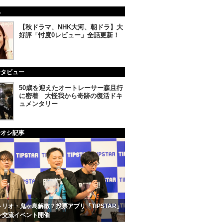
集
【秋ドラマ、NHK大河、朝ドラ】大
好評「忖度0レビュー」全話更新！
ンタビュー
50歳を迎えたオートレーサー森且行
に密着 大怪我から奇跡の復活ドキ
ュメンタリー
チオシ記事
リオ・鬼ヶ島解散？投票アプリ「TIPSTAR」
ン交流イベント開催