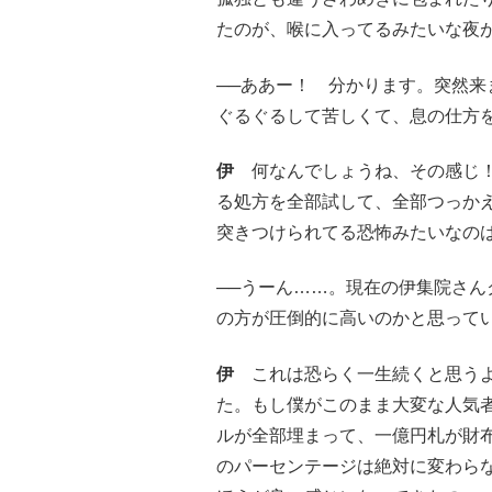
たのが、喉に入ってるみたいな夜
──ああー！ 分かります。突然
ぐるぐるして苦しくて、息の仕方
伊
何なんでしょうね、その感じ！
る処方を全部試して、全部つっか
突きつけられてる恐怖みたいなの
──うーん……。現在の伊集院さ
の方が圧倒的に高いのかと思って
伊
これは恐らく一生続くと思うよ
た。もし僕がこのまま大変な人気
ルが全部埋まって、一億円札が財
のパーセンテージは絶対に変わらな