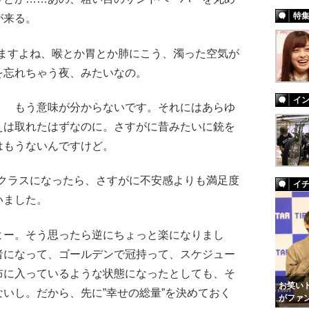
特
が来る。
来ますよね、喉とか胃とか肺にこう、濁った空気が
を忘れちゃう夜、みたいなの。
イ
 もう意味が分からないです。それにはあらゆ
えは取れたはずなのに。さすがに昔みたいに銃を
はもうないんですけど。
んクラスになったら、さすがに不安感よりも満足度
イ
いました。
ー。そう思ったら逆にちょっと楽になりまし
者になって、ゴールデンで冠持って、スケジュー
布に入っているような状態になったとしても、そ
お笑いト
いし。だから、先に”幸せの総量”を決めておく
がファ