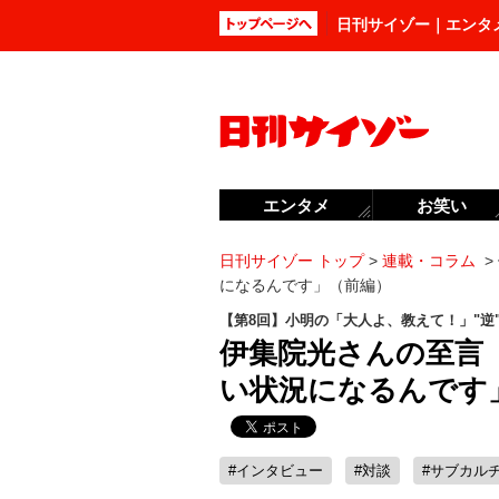
日刊サイゾー｜エンタ
エンタメ
お笑い
日刊サイゾー トップ
>
連載・コラム
>
になるんです」（前編）
【第8回】小明の「大人よ、教えて！」"逆
伊集院光さんの至言
い状況になるんです
#インタビュー
#対談
#サブカル