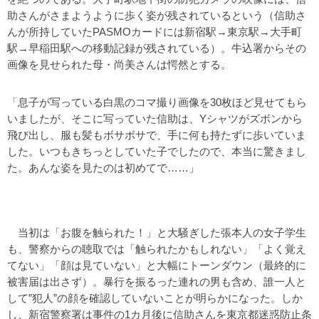
助さんがさまようように歩く姿が残されているという（信助さ
んが所持していたPASMOカードには新宿駅→東京駅→大手町
駅→早稲田駅への移動記録が残されている）。牛込署からその
画像を見せられた母・尚美さんは愕然とする。
「息子が写っている白黒のコマ撮り画像を30枚ほど見せてもら
いましたが、そこに写っていた信助は、Yシャツがズボンから
飛び出し、服も髪もボサボサで、手に何も持たずに歩いていま
した。いつもきちっとしていた子でしたので、本当に驚きまし
た。あんな姿を見たのは初めてで……」
当初は「お腹を触られた！」と大騒ぎした張本人の女子学生
も、警察からの聴取では「触られたかもしれない」「よく覚え
てない」「顔は見ていない」と大幅にトーンダウン（最終的に
被害届は出さず）。暴行を振るった連れの男も含め、誰一人と
して”犯人”の顔を確認していないことが明らかになった。しか
し、新宿警察署は事件の1カ月後に信助さんを東京都迷惑防止条