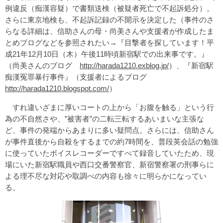
例違反（痴漢容疑）で書類送検（被疑者死亡で不起訴処分）。
さらに東京地検も、不起訴記録の不開示を決定した（事件のさ
らなる詳細は、信助さんの母・尚美さんや支援者が作成したま
とめブログなどを参照されたい→『目撃者を探しています！平
成21年12月10日（木）午後11時頃新宿駅での出来事です。』
（尚美さんのブログ
http://harada1210.exblog.jp/
）、『新宿駅
痴漢冤罪暴行事件』（支援者によるブログ
http://harada1210.blogspot.com/
）
すれ違いざまに厚いコートの上から「お腹を触る」という行
為の不自然さや、”被害者”の二転三転するあいまいな主張な
ど、事件の発端からあまりに多い疑問点。さらには、信助さん
が事件直後から自殺をするまでの約7時間を、普段英会話の勉強
に使っていたボイスレコーダーですべて録音していたため、現
場にいた新宿駅職員や西口交番警察官、新宿警察署の刑事らに
よる理不尽な対応や取調べの内容も徐々に明らかになってい
る。