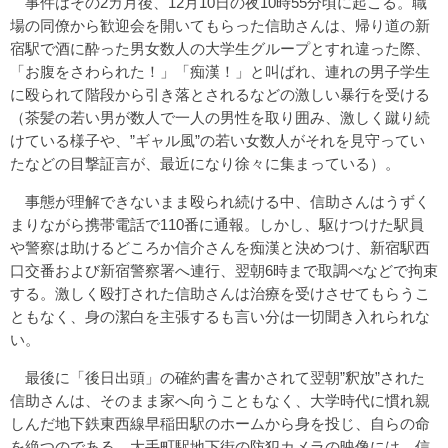
事件はその2カ月後、12月10日の夜10時55分頃に起こる。職
場の同僚から歓迎会を開いてもらった信助さんは、帰り道の新
宿駅で酒に酔った男女数人の大学生グループとすれ違った際、
「お腹をさわられた！」「痴漢！」と叫ばれ、連れの男子学生
に殴られて階段から引き落とされるなどの激しい暴行を受ける
（茶髪の若い男が数人で一人の男性を取り囲み、激しく蹴り続
けている様子や、”ギャル風”の若い女数人がそれを見守ってい
たなどの目撃証言が、最近になり徐々に集まっている）。
事態が理解できないまま殴られ続ける中、信助さんはうずく
まりながら携帯電話で110番に通報。しかし、駆けつけた駅員
や警察は助けるどころか信介さんを痴漢と決めつけ、新宿駅西
口交番および新宿警察署へ連行、翌朝6時まで取調べなどで拘束
する。激しく殴打された信助さんは治療を受けさせてもらうこ
ともなく、身の潔白を主張するも言い分は一切聞き入れられな
い。
最後に「後日出頭」の確約書を書かされて翌朝”釈放”された
信助さんは、そのまま家へ向うこともなく、大学時代に慣れ親
しんだ地下鉄東西線早稲田駅のホームから身を投じ、自らの命
を絶つのである。大手町駅地下街の防犯カメラの映像には、信