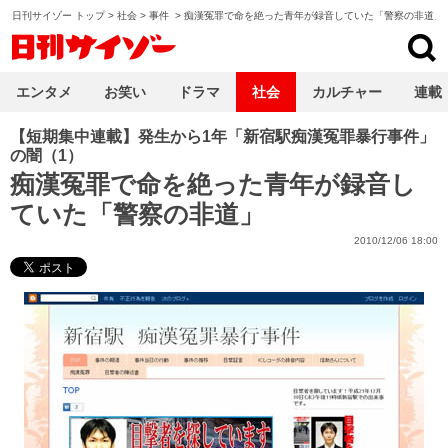
日刊サイゾー トップ
>
社会
>
事件
>
痴漢冤罪で命を絶った青年が録音していた「警察の非道」
日刊サイゾー
エンタメ
お笑い
ドラマ
社会
カルチャー
連載
【短期集中連載】発生から1年「新宿駅痴漢冤罪暴行事件」
の闇（1）
痴漢冤罪で命を絶った青年が録音し
ていた「警察の非道」
2010/12/06 18:00