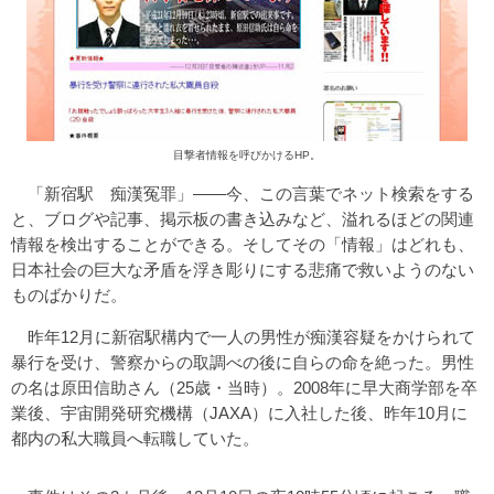
目撃者情報を呼びかけるHP。
「新宿駅 痴漢冤罪」――今、この言葉でネット検索をする
と、ブログや記事、掲示板の書き込みなど、溢れるほどの関連
情報を検出することができる。そしてその「情報」はどれも、
日本社会の巨大な矛盾を浮き彫りにする悲痛で救いようのない
ものばかりだ。
昨年12月に新宿駅構内で一人の男性が痴漢容疑をかけられて
暴行を受け、警察からの取調べの後に自らの命を絶った。男性
の名は原田信助さん（25歳・当時）。2008年に早大商学部を卒
業後、宇宙開発研究機構（JAXA）に入社した後、昨年10月に
都内の私大職員へ転職していた。