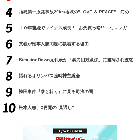
福島第一原発事故20km地域の”LOVE ＆ PEACE” 幻のコミューン「獏原人村」の現在
１０年連続でマイナス成長!! お先真っ暗!? なマンガ産業研究
文春が松本人志問題に執着する理由
BreakingDown元代表が「暴力団対策課」に逮捕され波紋
揺れるオリンパス臨時株主総会
袴田事件『拳と祈り』に見る司法の闇
松本人志、X再開の“見通し”