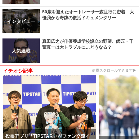
50歳を迎えたオートレーサー森且行に密着 大
怪我から奇跡の復活ドキュメンタリー
インタビュー
真田広之が俳優養成学校設立の野望、師匠・千
葉真一は大トラブルに…どうなる？
人気連載
イチオシ記事
※横スクロールできます▶
投票アプリ「TIPSTAR」がファン交流イ