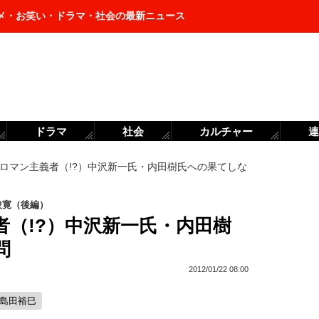
メ・お笑い・ドラマ・社会の最新ニュース
ドラマ
社会
カルチャー
連
ロマン主義者（!?）中沢新一氏・内田樹氏への果てしな
俊寛（後編）
（!?）中沢新一氏・内田樹
問
2012/01/22 08:00
#島田裕巳