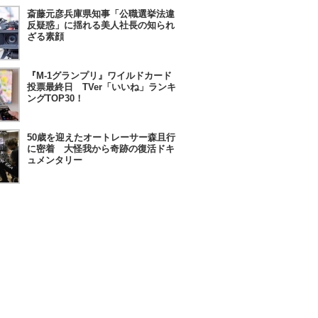
斎藤元彦兵庫県知事「公職選挙法違
反疑惑」に揺れる美人社長の知られ
ざる素顔
『M-1グランプリ』ワイルドカード
投票最終日 TVer「いいね」ランキ
ングTOP30！
50歳を迎えたオートレーサー森且行
に密着 大怪我から奇跡の復活ドキ
ュメンタリー