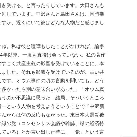
引き受ける」と言ったりしています。大田さんも
批判しています。中沢さんと島田さんは、同時期
ますが、近くにいて彼はどんな人物だと感じまし
ね。私は彼と喧嘩もしたことがなければ、論争
94年以降、一度も直接は会っていない。私の著作
のすごく共産主義の影響を受けていることに、本
しました。それも影響を受けているのが、古い共
んです。オウム事件の頃の言動を聞いても、どう
と多かったら別の意味合いがあった」「オウム真
言うのか不思議に思った。結局、そういうところ
新一という人物を考えようということで『中沢新
さんからは何の反応もなかった。東日本大震災後
か緑の党（コンセンサス会議や雑誌、緑の経済特
している）とか言い出した時に、「党」という言