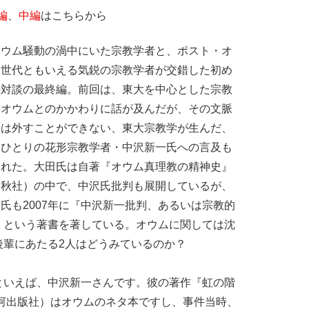
編
、
中編
はこちらから
ウム騒動の渦中にいた宗教学者と、ポスト・オ
ム世代ともいえる気鋭の宗教学者が交錯した初め
の対談の最終編。前回は、東大を中心とした宗教
とオウムとのかかわりに話が及んだが、その文脈
らは外すことができない、東大宗教学が生んだ、
うひとりの花形宗教学者・中沢新一氏への言及も
われた。大田氏は自著『オウム真理教の精神史』
春秋社）の中で、中沢氏批判も展開しているが、
氏も2007年に『中沢新一批判、あるいは宗教的
）という著書を著している。オウムに関しては沈
後輩にあたる2人はどうみているのか？
といえば、中沢新一さんです。彼の著作『虹の階
河出版社）はオウムのネタ本ですし、事件当時、