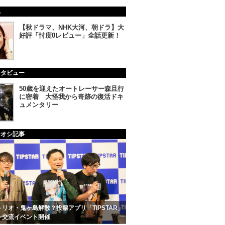
集
【秋ドラマ、NHK大河、朝ドラ】大
好評「忖度0レビュー」全話更新！
ンタビュー
50歳を迎えたオートレーサー森且行
に密着 大怪我から奇跡の復活ドキ
ュメンタリー
チオシ記事
リオ・鬼ヶ島解散？投票アプリ「TIPSTAR」
ン交流イベント開催