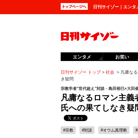
日刊サイゾー｜エンタ
エンタメ
お笑い
日刊サイゾー トップ
>
社会
>
凡庸なる
き疑問
宗教学者"世代超え"対談・島田裕巳×大田
凡庸なるロマン主義者
氏への果てしなき疑
#宗教
#対談
#オウム真理教