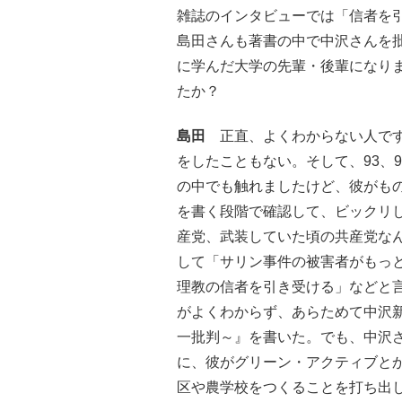
雑誌のインタビューでは「信者を
島田さんも著書の中で中沢さんを
に学んだ大学の先輩・後輩になり
たか？
島田
正直、よくわからない人です
をしたこともない。そして、93、
の中でも触れましたけど、彼がも
を書く段階で確認して、ビックリ
産党、武装していた頃の共産党な
して「サリン事件の被害者がもっ
理教の信者を引き受ける」などと
がよくわからず、あらためて中沢
一批判～』を書いた。でも、中沢
に、彼がグリーン・アクティブと
区や農学校をつくることを打ち出