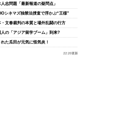
本人志問題「最新報道の疑問点」
OHOシネマズ独禁法捜査で浮かぶ“王様”
本・文春裁判の本質と場外乱闘の行方
国人の「アジア留学ブーム」到来?
された瓜田が元気に怪気炎！
22:20更新