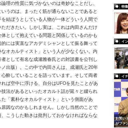
の論理の性質に気づかないのは奇妙なことだし、
特
というのは、まったく筋が通らないことであると
手を結ぼうとしている人物が一体どういう人間で
いただきたい。しかし実は、これは内田さんだけ
全体として抱えている問題と関係しているのかも
イ
面的には実直なアカデミシャンとして振る舞って
朴なオカルティスト」という人が少なくない。内
行者として有名な成瀬雅春氏との対談書を公刊し
ノ出版）。この中で内田さんは、成瀬氏と20年
く心酔していることを語っています。そして両者
イ
れば空中に浮ける、自分はUFOを見たことがあ
い技法があるといったオカルト話が延々と綴られ
した「素朴なオカルティスト」という側面があ
る原因なのかもしれません。しかし当然のことで
後、こうした動きは批判しておかなければならな
お笑いト
がファ