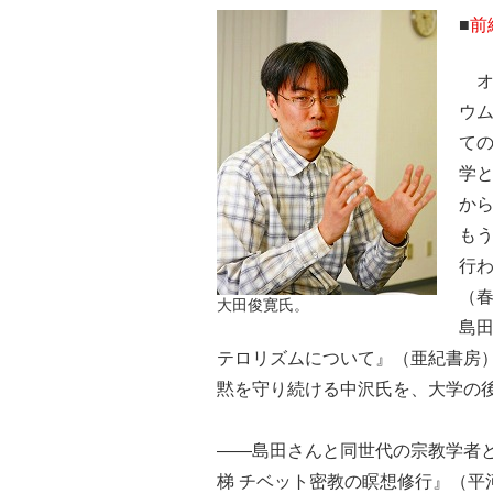
■
前
オ
ウ
て
学
か
も
行
（
大田俊寛氏。
島田
テロリズムについて』（亜紀書房
黙を守り続ける中沢氏を、大学の
――島田さんと同世代の宗教学者
梯 チベット密教の瞑想修行』（平