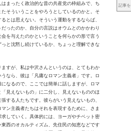
人はまったく政治的な昔の共産党の枠組みで、ち
またそういうことをやろうとしているのかと。そ
するとは思えない。そういう運動をするならば、
うだったのか、自分の言説はオウムとのかかわり
社会を与えたのかということを何らかの形で言う
ずっと沈黙し続けているか、ちょっと理解できな
ますが、私は中沢さんというのは、とてもわか
いうなら、彼は「凡庸なロマン主義者」です。ロ
雑になるので、ここでは簡単に話しますが、ロマ
と「見えないもの」に二分し、見えないもののほ
主張する人たちです。彼らがいう見えないもの、
ロマン主義者たちはそれを表現するために、さま
探求していく。具体的には、ヨーガやチベット密
今東西のオカルティズム、先住民の知恵などです