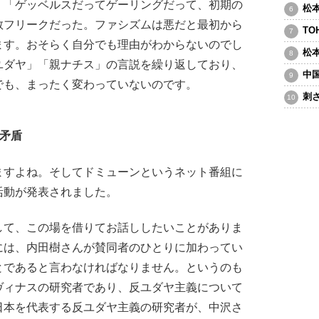
、「ゲッベルスだってゲーリングだって、初期の
松
教フリークだった。ファシズムは悪だと最初から
T
ます。おそらく自分でも理由がわからないのでし
松
ユダヤ」「親ナチス」の言説を繰り返しており、
中
でも、まったく変わっていないのです。
刺
矛盾
ますよね。そしてドミューンというネット番組に
活動が発表されました。
て、この場を借りてお話ししたいことがありま
には、内田樹さんが賛同者のひとりに加わってい
とであると言わなければなりません。というのも
ヴィナスの研究者であり、反ユダヤ主義について
日本を代表する反ユダヤ主義の研究者が、中沢さ