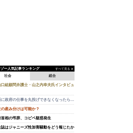
イゾー人気記事ランキング
すべて見る
社会
総合
山口組顧問弁護士・山之内幸夫氏インタビュ
通に政府の仕事を丸投げできなくなったら…
女の産み分けは可能か？
前首相の弔辞、コピペ疑惑発生
性誌はジャニーズ性加害騒動をどう報じたか