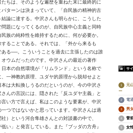
者たちは、そのような遍歴を重ねた末に最終的に
とパターンは決まっていて、「自民族の精神的古
う結論に達する。中沢さんも明らかに、こうした
で問題になってくるのが、自民族中心主義と同時
自民族の純粋性を維持するために、何が必要か。
除することである。それでは、「外から来るも
である──。こういうことを過去に主張したのは誰
、オウムだったのです。中沢さんの最近の著作
、日本の自然環境が「リムランド」という名称で
サ
に、一神教的原理、ユダヤ的原理から脱却せよと
日本は大転換しうるのだというのが、今の中沢さ
元
ー
沢さんの言説には、隠された「反ユダヤ主義」と
電
の言い方で言えば、私はこのような要素が、中沢
男
の一つではないかと思っています。中沢さんは過
聞社）という河合隼雄さんとの対談書の中で、
菅
が低い」と発言している。また『ブッダの方舟』
女