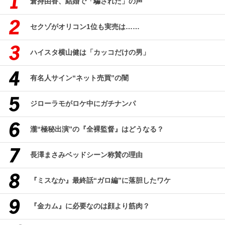
倉持由香、結婚で「騙された」の声
セクゾがオリコン1位も実売は……
ハイスタ横山健は「カッコだけの男」
有名人サイン“ネット売買”の闇
ジローラモがロケ中にガチナンパ
瀧“極秘出演”の『全裸監督』はどうなる？
長澤まさみベッドシーン称賛の理由
『ミスなか』最終話“ガロ編”に落胆したワケ
『金カム』に必要なのは顔より筋肉？