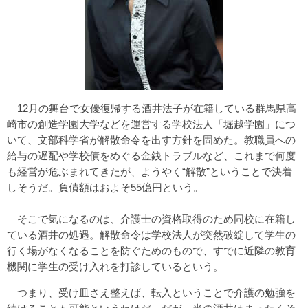
12月の舞台で女優復帰する酒井法子が在籍している群馬県高
崎市の創造学園大学などを運営する学校法人「堀越学園」につ
いて、文部科学省が解散命令を出す方針を固めた。教職員への
給与の遅配や学校債をめぐる金銭トラブルなど、これまで何度
も経営が危ぶまれてきたが、ようやく“解散”ということで決着
しそうだ。負債額はおよそ55億円という。
そこで気になるのは、介護士の資格取得のため同校に在籍し
ている酒井の処遇。解散命令は学校法人が突然破綻して学生の
行く場がなくなることを防ぐためのもので、すでに近隣の教育
機関に学生の受け入れを打診しているという。
つまり、受け皿さえ整えば、転入ということで介護の勉強を