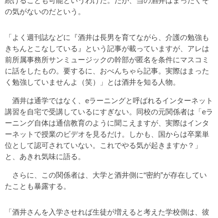
続けることも可能というわけだ。だが、当の酒井はまったくそ
の気がないのだという。
「よく週刊誌などに『酒井は長男を育てながら、介護の勉強も
きちんとこなしている』という記事が載っていますが、アレは
前所属事務所サンミュージックの幹部が匿名を条件にマスコミ
に話をしたもの。要するに、おべんちゃら記事。実際はまった
く勉強していませんよ（笑）」とは酒井を知る人物。
酒井は通学ではなく、eラーニングと呼ばれるインターネット
講習を自宅で受講しているにすぎない。同校の元関係者は「eラ
ーニング自体は通信教育のように聞こえますが、実際はインタ
ーネットで授業のビデオを見るだけ。しかも、国からは卒業単
位として認可されていない。これでやる気が起きますか？」
と、あきれ気味に語る。
さらに、この関係者は、大学と酒井側に“密約”が存在してい
たことも暴露する。
「酒井さんを入学させれば生徒が増えると考えた学校側は、彼