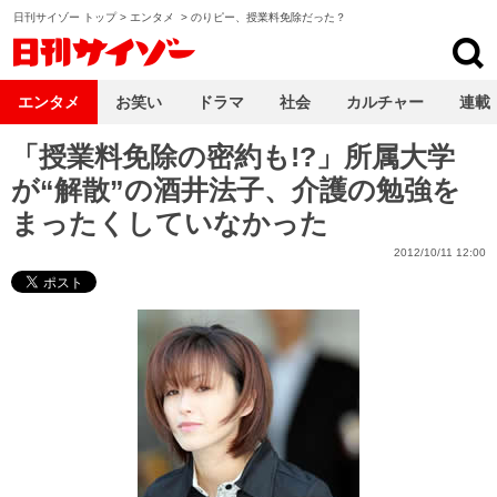
日刊サイゾー トップ
>
エンタメ
>
のりピー、授業料免除だった？
日刊サイゾー
エンタメ
お笑い
ドラマ
社会
カルチャー
連載
「授業料免除の密約も!?」所属大学
が“解散”の酒井法子、介護の勉強を
まったくしていなかった
2012/10/11 12:00