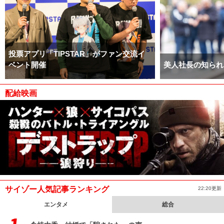
投票アプリ「TIPSTAR」がファン交流イ
ベント開催
美人社長の知られ
配給映画
サイゾー人気記事ランキング
22:20更新
エンタメ
総合