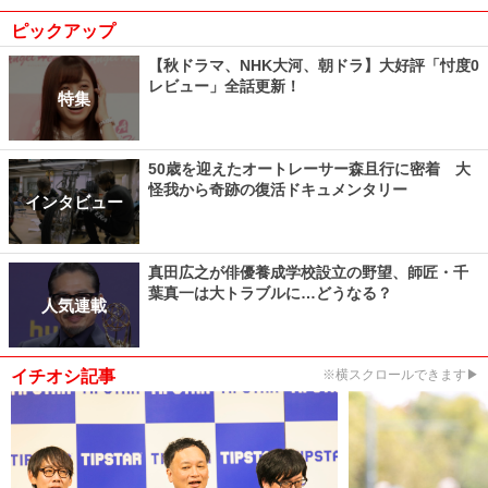
ピックアップ
【秋ドラマ、NHK大河、朝ドラ】大好評「忖度0
レビュー」全話更新！
特集
50歳を迎えたオートレーサー森且行に密着 大
怪我から奇跡の復活ドキュメンタリー
インタビュー
真田広之が俳優養成学校設立の野望、師匠・千
葉真一は大トラブルに…どうなる？
人気連載
イチオシ記事
※横スクロールできます▶