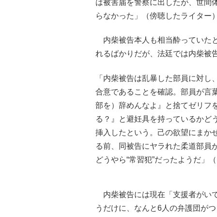
は被害届を警察に出したが、世間
らなかった」（傍聴したライター
内柴被告本人も相当酔っていたと
れるばかりだが、法廷では内柴被
「内柴被告は乱暴した部員に対し
合意であることを確認。部員が言
部を）辞めんなよ』と捨てゼリフ
る？』と避妊具を持っているかど
挿入したという。己の欲望にまか
る前、同被告にヤラれた柔道部員
どうやら“常習犯”だったようだ」
内柴被告には現在「支援者がいて
うだけに、なんと6人の弁護団が