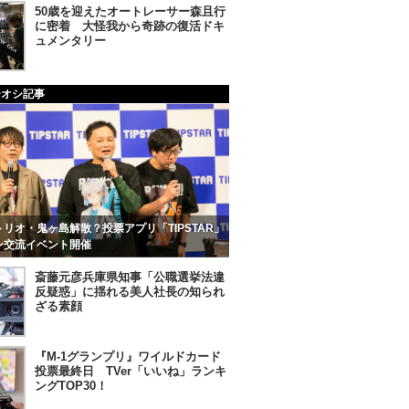
50歳を迎えたオートレーサー森且行
に密着 大怪我から奇跡の復活ドキ
ュメンタリー
チオシ記事
リオ・鬼ヶ島解散？投票アプリ「TIPSTAR」
ン交流イベント開催
斎藤元彦兵庫県知事「公職選挙法違
反疑惑」に揺れる美人社長の知られ
ざる素顔
『M-1グランプリ』ワイルドカード
投票最終日 TVer「いいね」ランキ
ングTOP30！