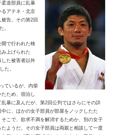
柔道部員に乱暴
いるアテネ・北京
人被告。その第2回
た。
開で行われた検
読み上げられた
訴した被害者以外
覚した。
なっているが、内柴
いたため、宿泊し
て乱暴に及んだが、第2回公判ではさらにその詳
最中に、ほかの女子部員が部屋をノックしたた
。そこで、欲求不満を解消するためか、別の女子
ったようだ。その女子部員は両親と相談して一度