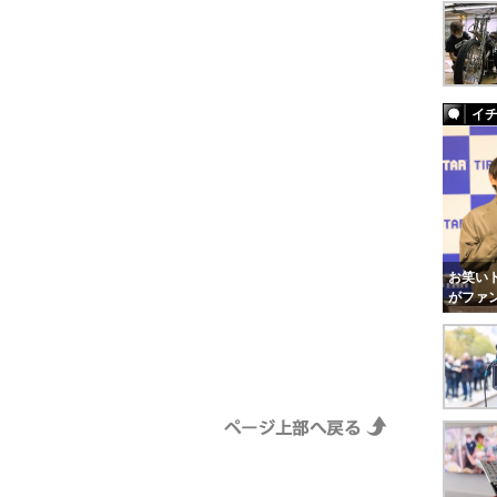
イ
お笑いト
がファ