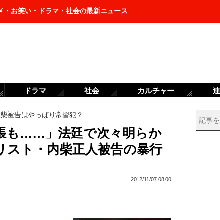
メ・お笑い・ドラマ・社会の最新ニュース
ドラマ
社会
カルチャー
連
内柴被告はやっぱり常習犯？
主張も……」法廷で次々明らか
リスト・内柴正人被告の暴行
2012/11/07 08:00