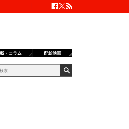
載・コラム
配給映画