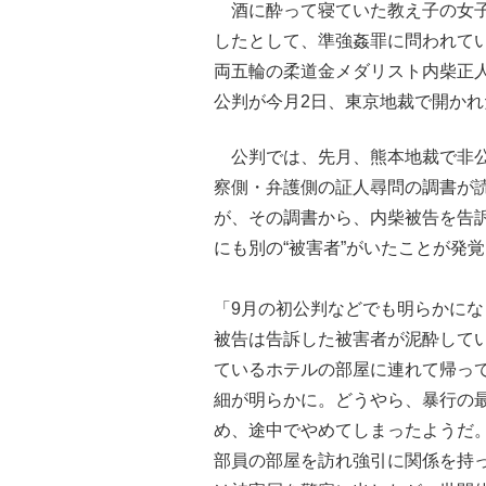
酒に酔って寝ていた教え子の女子
したとして、準強姦罪に問われて
両五輪の柔道金メダリスト内柴正
公判が今月2日、東京地裁で開かれ
公判では、先月、熊本地裁で非公
察側・弁護側の証人尋問の調書が
が、その調書から、内柴被告を告
にも別の“被害者”がいたことが発
「9月の初公判などでも明らかに
被告は告訴した被害者が泥酔して
ているホテルの部屋に連れて帰っ
細が明らかに。どうやら、暴行の
め、途中でやめてしまったようだ
部員の部屋を訪れ強引に関係を持