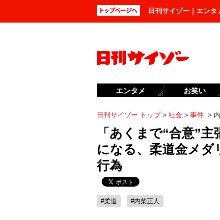
日刊サイゾー｜エンタ
エンタメ
お笑い
日刊サイゾー トップ
>
社会
>
事件
>
「あくまで“合意”
になる、柔道金メダ
行為
#柔道
#内柴正人