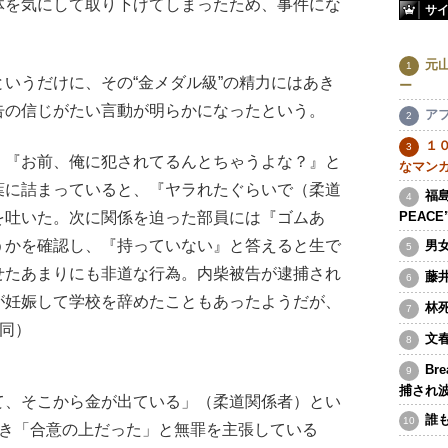
体を気にして取り下げてしまったため、事件にな
サ
）
元
いうだけに、その“金メダル級”の精力にはあき
ー
告の信じがたい言動が明らかになったという。
ア
１
、『お前、俺に犯されてるんとちゃうよな？』と
なマン
葉に詰まっていると、『ヤラれたぐらいで（柔道
福島
を吐いた。次に関係を迫った部員には『ゴムあ
PEAC
うかを確認し、『持っていない』と答えると生で
男
せたあまりにも非道な行為。内柴被告が逮捕され
藤
が妊娠して学校を辞めたこともあったようだが、
林
（同）
文
Br
捕され
、そこから金が出ている」（柔道関係者）とい
誰
つき「合意の上だった」と無罪を主張している