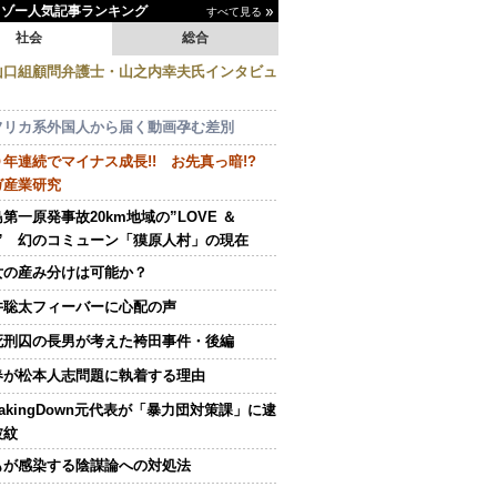
イゾー人気記事ランキング
すべて見る
社会
総合
山口組顧問弁護士・山之内幸夫氏インタビュ
フリカ系外国人から届く動画孕む差別
０年連続でマイナス成長!! お先真っ暗!?
ガ産業研究
第一原発事故20km地域の”LOVE ＆
E” 幻のコミューン「獏原人村」の現在
女の産み分けは可能か？
井聡太フィーバーに心配の声
死刑囚の長男が考えた袴田事件・後編
春が松本人志問題に執着する理由
eakingDown元代表が「暴力団対策課」に逮
波紋
もが感染する陰謀論への対処法