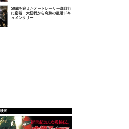
50歳を迎えたオートレーサー森且行
に密着 大怪我から奇跡の復活ドキ
ュメンタリー
給映画