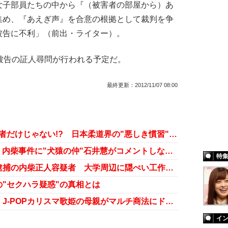
女子部員たちの中から『（被害者の部屋から）あ
集め、『あえぎ声』を合意の根拠として裁判を争
被告に不利」（前出・ライター）。
被告の証人尋問が行われる予定だ。
最終更新：
2012/11/07 08:00
「あのメダリストも......」内柴容疑者だけじゃない!? 日本柔道界の"悪しき慣習"とは
「しゃべったら暴走してしまう!?」内柴事件に"犬猿の仲"石井慧がコメントしないワケ
特
「他にも被害がある？」準強姦で逮捕の内柴正人容疑者 大学周辺に隠ぺい工作の形跡も
"セクハラ疑惑"の真相とは
「出入り業者に強引に売りつける」J-POPカリスマ歌姫の母親がマルチ商法にドップリ関与
イ