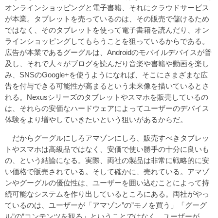
オンラインショッピングと電子書籍、それにクラウドサービス
が本業。タブレットを売っているのは、その販売で儲けるため
ではなく、そのタブレットを使って電子書籍を読んだり、オン
ラインショッピングしてもらうことを狙っているからである。
広告が本業であるグーグルは、Androidのモバイルデバイスが普
及し、それで人々がブログを読んだり音楽や書籍や動画を楽し
み、SNSのGoogle+を使うようになれば、そこにさまざまな広
告を付与できる可能性が高まるという未来像を描いているとさ
れる。Nexusシリーズのタブレットやスマホを販売しているの
は、それらの安価なハードウェアによってユーザーのデバイス
体験をより増やしていきたいという狙いがあるからだ。
だからグーグルにしろアマゾンにしろ、販売すべきタブレッ
トやスマホは高級品ではなく、安価で使い勝手の十分に良いも
の、という結論になる。実際、両社の製品は非常に戦略的に安
い価格で販売されている。そして確かに、売れている。アマゾ
ンやグーグルの優位性は、ユーザーを囲い込むことによって持
続可能なシステムを作り出しているところにある。両社がやっ
ているのは、ユーザーが「アマゾン”の”モノを買う」「グーグ
ル”の”コンテンツを観る」ということではなく、ユーザーが