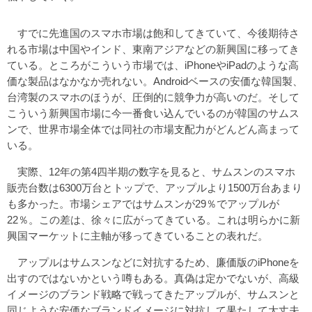
すでに先進国のスマホ市場は飽和してきていて、今後期待さ
れる市場は中国やインド、東南アジアなどの新興国に移ってき
ている。ところがこういう市場では、iPhoneやiPadのような高
価な製品はなかなか売れない。Androidベースの安価な韓国製、
台湾製のスマホのほうが、圧倒的に競争力が高いのだ。そして
こういう新興国市場に今一番食い込んでいるのが韓国のサムス
ンで、世界市場全体では同社の市場支配力がどんどん高まって
いる。
実際、12年の第4四半期の数字を見ると、サムスンのスマホ
販売台数は6300万台とトップで、アップルより1500万台あまり
も多かった。市場シェアではサムスンが29％でアップルが
22％。この差は、徐々に広がってきている。これは明らかに新
興国マーケットに主軸が移ってきていることの表れだ。
アップルはサムスンなどに対抗するため、廉価版のiPhoneを
出すのではないかという噂もある。真偽は定かでないが、高級
イメージのブランド戦略で戦ってきたアップルが、サムスンと
同じような安価なブランドイメージに対抗して果たして大丈夫