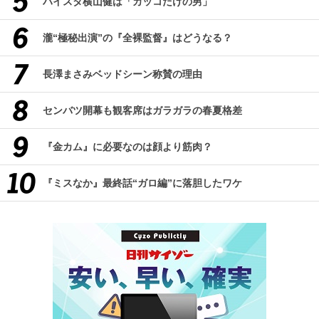
ハイスタ横山健は「カッコだけの男」
瀧“極秘出演”の『全裸監督』はどうなる？
長澤まさみベッドシーン称賛の理由
センバツ開幕も観客席はガラガラの春夏格差
『金カム』に必要なのは顔より筋肉？
『ミスなか』最終話“ガロ編”に落胆したワケ