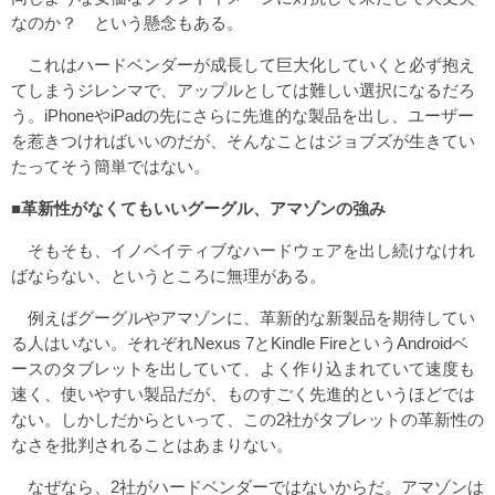
なのか？ という懸念もある。
これはハードベンダーが成長して巨大化していくと必ず抱え
てしまうジレンマで、アップルとしては難しい選択になるだろ
う。iPhoneやiPadの先にさらに先進的な製品を出し、ユーザー
を惹きつければいいのだが、そんなことはジョブズが生きてい
たってそう簡単ではない。
■革新性がなくてもいいグーグル、アマゾンの強み
そもそも、イノベイティブなハードウェアを出し続けなけれ
ばならない、というところに無理がある。
例えばグーグルやアマゾンに、革新的な新製品を期待してい
る人はいない。それぞれNexus 7とKindle FireというAndroidベ
ースのタブレットを出していて、よく作り込まれていて速度も
速く、使いやすい製品だが、ものすごく先進的というほどでは
ない。しかしだからといって、この2社がタブレットの革新性の
なさを批判されることはあまりない。
なぜなら、2社がハードベンダーではないからだ。アマゾンは