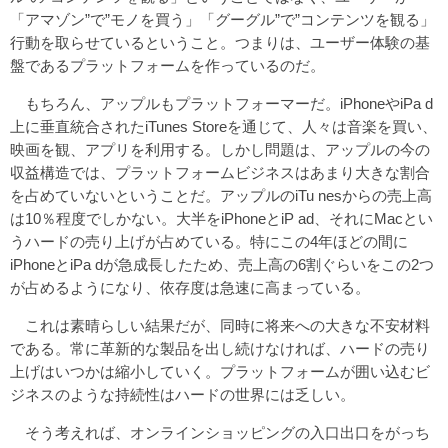
「アマゾン”で”モノを買う」「グーグル”で”コンテンツを観る」
行動を取らせているということ。つまりは、ユーザー体験の基
盤であるプラットフォームを作っているのだ。
もちろん、アップルもプラットフォーマーだ。iPhoneやiPa d
上に垂直統合されたiTunes Storeを通じて、人々は音楽を買い、
映画を観、アプリを利用する。しかし問題は、アップルの今の
収益構造では、プラットフォームビジネスはあまり大きな割合
を占めていないということだ。アップルのiTu nesからの売上高
は10％程度でしかない。大半をiPhoneとiP ad、それにMacとい
うハードの売り上げが占めている。特にこの4年ほどの間に
iPhoneとiPa dが急成長したため、売上高の6割ぐらいをこの2つ
が占めるようになり、依存度は急速に高まっている。
これは素晴らしい結果だが、同時に将来への大きな不安材料
である。常に革新的な製品を出し続けなければ、ハードの売り
上げはいつかは縮小していく。プラットフォームが囲い込むビ
ジネスのような持続性はハードの世界には乏しい。
そう考えれば、オンラインショッピングの入口出口をがっち