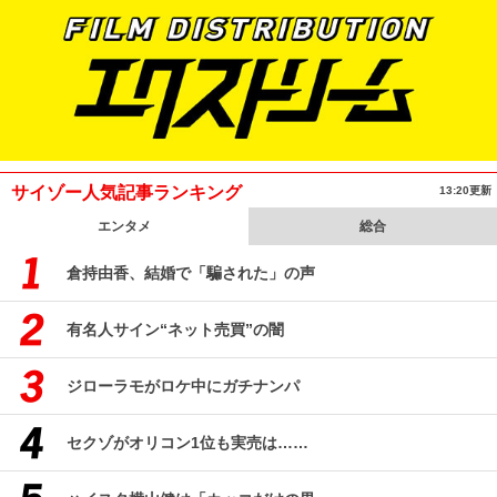
サイゾー人気記事ランキング
13:20更新
エンタメ
総合
倉持由香、結婚で「騙された」の声
有名人サイン“ネット売買”の闇
ジローラモがロケ中にガチナンパ
セクゾがオリコン1位も実売は……