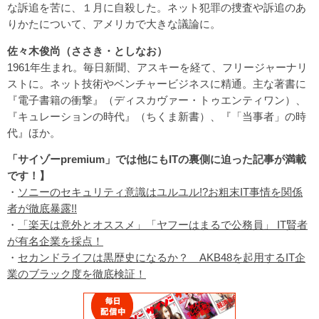
な訴追を苦に、１月に自殺した。ネット犯罪の捜査や訴追のあ
りかたについて、アメリカで大きな議論に。
佐々木俊尚（ささき・としなお）
1961年生まれ。毎日新聞、アスキーを経て、フリージャーナリ
ストに。ネット技術やベンチャービジネスに精通。主な著書に
『電子書籍の衝撃』（ディスカヴァー・トゥエンティワン）、
『キュレーションの時代』（ちくま新書）、『「当事者」の時
代』ほか。
「サイゾーpremium」では他にもITの裏側に迫った記事が満載
です！】
・
ソニーのセキュリティ意識はユルユル!?お粗末IT事情を関係
者が徹底暴露!!
・
「楽天は意外とオススメ」「ヤフーはまるで公務員」 IT賢者
が有名企業を採点！
・
セカンドライフは黒歴史になるか？ AKB48を起用するIT企
業のブラック度を徹底検証！