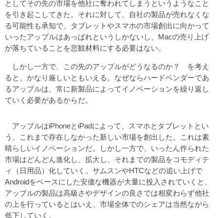
としてその先の市場を他社に奪われてしまうというようなこと
を引き起こしてきた。それに対して、自社の製品が売れなくな
る可能性も承知で、タブレットやスマホの市場創出に向かって
いったアップルはあっぱれというしかないし、Macの売り上げ
が落ちていることを悲観材料にする必要はない。
しかし一方で、この先のアップルがどうなるのか？ を考え
ると、かなり厳しいともいえる。なぜならハードベンダーであ
るアップルは、常に新製品によってイノベーションを繰り返し
ていく必要があるからだ。
アップルはiPhoneとiPadによって、スマホとタブレットとい
う、これまで存在しなかった新しい市場を創出した。これは素
晴らしいイノベーションだ。しかし一方で、いったん作られた
市場はどんどん進化し、拡大し、それまでの製品をコモディテ
ィ（日用品）化していく。サムスンやHTCなどの追い上げで
Androidをベースにした安価な機器が大量に投入されていくと、
アップルの製品は高級さやデザインの良さでは相変わらず他社
の上を行っているとはいえ、市場全体でのシェアは当然ながら
低下していく。