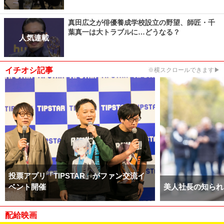
真田広之が俳優養成学校設立の野望、師匠・千
葉真一は大トラブルに…どうなる？
人気連載
イチオシ記事
※横スクロールできます▶
投票アプリ「TIPSTAR」がファン交流イ
ベント開催
美人社長の知られ
配給映画