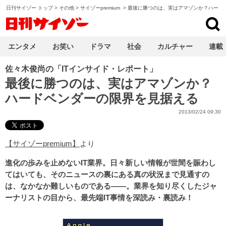
日刊サイゾー トップ
>
その他
>
サイゾーpremium
>
最後に勝つのは、実はアマゾンか？ハード
日刊サイゾー
エンタメ
お笑い
ドラマ
社会
カルチャー
連載
佐々木俊尚の「ITインサイド・レポート」
最後に勝つのは、実はアマゾンか？
ハードベンダーの限界を見据える
2013/02/24 09:30
【サイゾーpremium】
より
進化の歩みを止めないIT業界。日々新しい情報が世間を賑わし
てはいても、そのニュースの裏にある真の状況まで見通すの
は、なかなか難しいものである――。業界を知り尽くしたジャ
ーナリストの目から、最先端IT事情を深読み・裏読み！