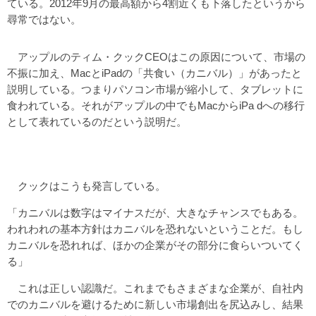
ている。2012年9月の最高額から4割近くも下落したというから
尋常ではない。
アップルのティム・クックCEOはこの原因について、市場の
不振に加え、MacとiPadの「共食い（カニバル）」があったと
説明している。つまりパソコン市場が縮小して、タブレットに
食われている。それがアップルの中でもMacからiPa dへの移行
として表れているのだという説明だ。
クックはこうも発言している。
「カニバルは数字はマイナスだが、大きなチャンスでもある。
われわれの基本方針はカニバルを恐れないということだ。もし
カニバルを恐れれば、ほかの企業がその部分に食らいついてく
る」
これは正しい認識だ。これまでもさまざまな企業が、自社内
でのカニバルを避けるために新しい市場創出を尻込みし、結果