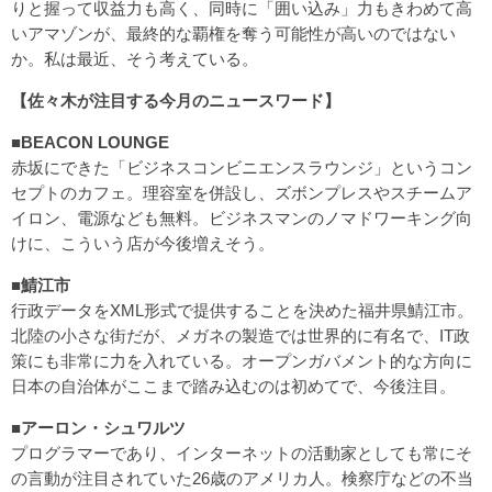
りと握って収益力も高く、同時に「囲い込み」力もきわめて高
いアマゾンが、最終的な覇権を奪う可能性が高いのではない
か。私は最近、そう考えている。
【佐々木が注目する今月のニュースワード】
■BEACON LOUNGE
赤坂にできた「ビジネスコンビニエンスラウンジ」というコン
セプトのカフェ。理容室を併設し、ズボンプレスやスチームア
イロン、電源なども無料。ビジネスマンのノマドワーキング向
けに、こういう店が今後増えそう。
■鯖江市
行政データをXML形式で提供することを決めた福井県鯖江市。
北陸の小さな街だが、メガネの製造では世界的に有名で、IT政
策にも非常に力を入れている。オープンガバメント的な方向に
日本の自治体がここまで踏み込むのは初めてで、今後注目。
■アーロン・シュワルツ
プログラマーであり、インターネットの活動家としても常にそ
の言動が注目されていた26歳のアメリカ人。検察庁などの不当