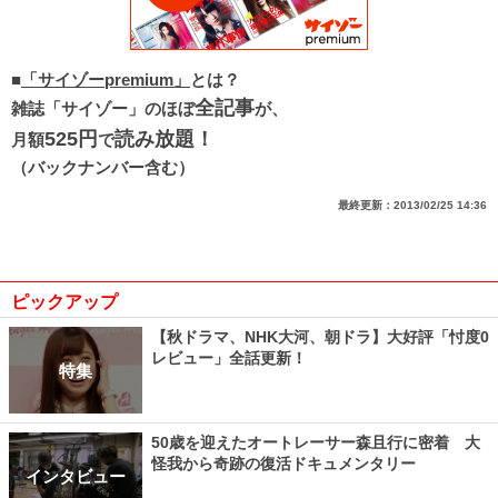
■
「サイゾーpremium」
とは？
全記事
雑誌「サイゾー」
のほぼ
が、
525円
読み放題！
月額
で
（バックナンバー含む）
最終更新：
2013/02/25 14:36
ピックアップ
【秋ドラマ、NHK大河、朝ドラ】大好評「忖度0
レビュー」全話更新！
特集
50歳を迎えたオートレーサー森且行に密着 大
怪我から奇跡の復活ドキュメンタリー
インタビュー