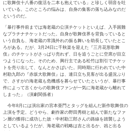
に歌舞伎十八番の復活を二本も抱えている」と珍しく弱音を吐
いている。このところの悩みは、自身の集客の落ち込みなのだ
というのだ。
「暴行事件前までは海老蔵の公演チケットといえば、入手困難
なプラチナチケットだった。自身が歌舞伎界を背負っていると
いう自負も、海老蔵の常識外れの振る舞いを助長していたとこ
ろがある。だが、3月24日に千秋楽を迎えた『三月花形歌舞
伎』のチケットがさっぱり売れず、日を追うごとに空席が目立
つようになった。そのため、興行主である松竹は割引でチケッ
トを売り出して、なんとかさばいた。同時期に行われていた中
村勘九郎の『赤坂大歌舞伎』は、連日立ち見客が出る盛況ぶり
で、さすがの海老蔵も危機感を募らせていたというが、暴行事
件によって古くからの歌舞伎ファンが一気に海老蔵から離れて
しまった」（演劇関係者）
今年8月には演出家の宮本亜門とタッグを組んだ新作歌舞伎の
上演を予定。どうやら、劇作家の野田秀樹と組んで新たなファ
ン層の獲得に成功した故・中村勘三郎さんの路線を踏襲しよう
としているようだが、海老蔵の戦略は吉と出るか、凶と出る