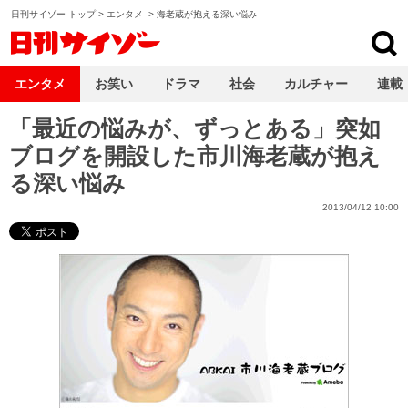
日刊サイゾー トップ
>
エンタメ
>
海老蔵が抱える深い悩み
日刊サイゾー
エンタメ
お笑い
ドラマ
社会
カルチャー
連載
「最近の悩みが、ずっとある」突如
ブログを開設した市川海老蔵が抱え
る深い悩み
2013/04/12 10:00