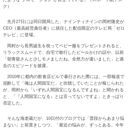
ク）
先月27日には同日開局した、ナインティナインの岡村隆史が
CEO（最高経営責任者）に就任した配信限定のテレビ局「ゼロ
テレビ」に登場。
岡村から長男誕生を祝ってベビー服をプレゼントされると、
リラックスムードで、自宅で敢行したビールかけの話や、以前
「朝青龍さんと少しモメましたね。全然力が違いました」と過
去のエピソードを披露。
2010年に都内の飲食店ビルで暴行された際には、一部報道で
泥酔して「俺は人間国宝だ」と吹聴していたことが報じられた
が、岡村から「いずれ人間国宝になるんですよね」と聞かれる
と、「『人間国宝になる』とは言ってないですよ」ときっぱり
否定した。
そんな海老蔵だが、10日付のブログでは「普段からあまり悩
まない」と前置きしつつ、「最近の悩みが、ずっとある。今年