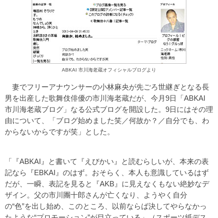
ABKAI 市川海老蔵オフィシャルブログより
妻でフリーアナウンサーの小林麻央が先ごろ世継ぎとなる長
男を出産した歌舞伎俳優の市川海老蔵だが、今月9日「ABKAI
市川海老蔵ブログ」なる公式ブログを開設した。9日にはその理
由について、「ブログ始めました笑／何故か？／自分でも、わ
からないからですが笑」とした。
「『ABKAI』と書いて『えびかい』と読むらしいが、本来の表
記なら『EBKAI』のはず。おそらく、本人も意識しているはず
だが、一瞬、表記を見ると『AKB』に見えなくもない絶妙なデ
ザイン。父の市川團十郎さんが亡くなり、ようやく自分
の“色”を出し始め、このところ、以前ならば決してやらなかっ
たような“プロモーション”が目立っている」（スポーツ紙デス