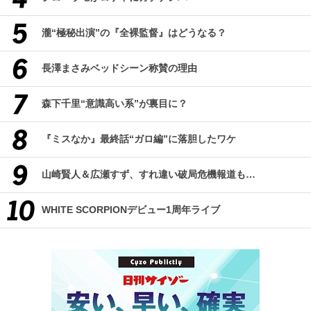
瀧“極秘出演”の『全裸監督』はどうなる？
長澤まさみベッドシーン称賛の理由
森下千里“意識高い系”が裏目に？
『ミスなか』最終話“ガロ編”に落胆したワケ
山崎賢人＆広瀬すず、すれ違い破局危機報道も…
WHITE SCORPIONデビュー1周年ライブ