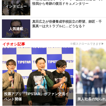
怪我から奇跡の復活ドキュメンタリー
インタビュー
真田広之が俳優養成学校設立の野望、師匠・千
葉真一は大トラブルに…どうなる？
人気連載
イチオシ記事
※横スクロールできます▶
投票アプリ「TIPSTAR」がファン交流イ
ベント開催
美人社長の知られ