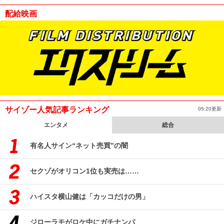
配給映画
サイゾー人気記事ランキング
05:20更新
エンタメ
総合
有名人サイン“ネット売買”の闇
セクゾがオリコン1位も実売は……
ハイスタ横山健は「カッコだけの男」
ジローラモがロケ中にガチナンパ