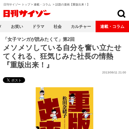
日刊サイゾー トップ
>
連載・コラム
>
話題の漫画【重版出来！】
日刊サイゾー
メ
お笑い
ドラマ
社会
カルチャー
連載・コラム
「女子マンガが読みたくて」第2回
メソメソしている自分を奮い立たせ
てくれる、狂気じみた社長の情熱
『重版出来！』
2013/06/11 21:00