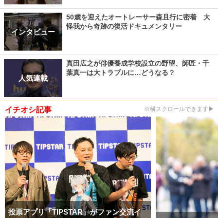
50歳を迎えたオートレーサー森且行に密着 大
怪我から奇跡の復活ドキュメンタリー
インタビュー
真田広之が俳優養成学校設立の野望、師匠・千
葉真一は大トラブルに…どうなる？
人気連載
イチオシ記事
※横スクロールできます▶
投票アプリ「TIPSTAR」がファン交流イ