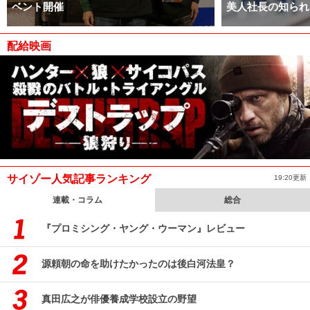
ベント開催
美人社長の知られ
配給映画
サイゾー人気記事ランキング
19:20更新
連載・コラム
総合
『プロミシング・ヤング・ウーマン』レビュー
源頼朝の命を助けたかったのは後白河法皇？
真田広之が俳優養成学校設立の野望