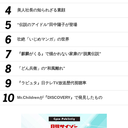
美人社長の知られざる素顔
“伝説のアイドル”田中陽子が登場
壮絶「いじめマンガ」の世界
『麒麟がくる』で描かれない家康の“脱糞伝説”
「どん兵衛」の“和風離れ”
『ラピュタ』日テレTV放送歴代視聴率
Mr.Childrenが『DISCOVERY』で発見したもの