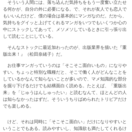
そういう人間には、落ち込んだ気持ちをもう一度奮い立たせ
る何かが、自分の外に必要になる。で、それが友人でも恋人で
もいいんだけど、僕の場合は基本的にマンガなのだ。だから、
気持ちをグイッと上げてくれるマンガをいつでもいくつか心の
中にストックしてあって、メソメソしているときに引っ張り出
して読むことにしている。
そんなストックに最近加わったのが、出版業界を描いた『重
版出来！』（松田奈緒子）だ。
お仕事マンガっていうのは「そこそこ面白いもの」になりや
すい。ちょっと特別な職種だと、そこで働く人がどんなことを
しているかなんて知らないことが多いので、マメ知識的な部分
を掘り下げるだけでも結構面白く読める。たとえば、「重版出
来」を「じゅうはんしゅったい」と読むなんて、ほとんどの人
は知らなかったはずだ。そういうちりばめられたトリビアだけ
でも楽しめる。
けど、それは同時に「そこそこ面白い」だけになりやすいと
いうことでもある。読みやすいし、知識欲も満たしてくれるけ