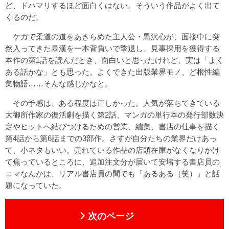
ど、ドハマリするほど面白くはない。そういう作品がよく出て
くるのだ。
ケガで柔道の道をあきらめた主人公・黒沢心が、面接中に突
然入ってきた暴漢を一本背負いで撃退し、見事採用を獲得する
本作の第1話を読んだとき、面白いと思ったけれど、実は「よく
ある話かな」とも思った。よくできた出版業界モノ、ど根性編
集物語……そんな感じかなと。
その予感は、ある程度は正しかった。人気が落ちてきている
大御所作家の復活劇を描く第2話、マンガの単行本の発行部数決
定やヒットへ結びつけるための営業、編集、書店の仕事を描く
第4話から第6話までの3部作。さすが自分たちの業界だけあっ
て、小ネタもいい。売れている作品の店頭在庫がなくなりかけ
て焦っているところに、追加注文分が届いて安堵する書店員の
コマなんかは、リアル書店員の間でも「あるある（笑）」と話
題になっていた。
次のページ