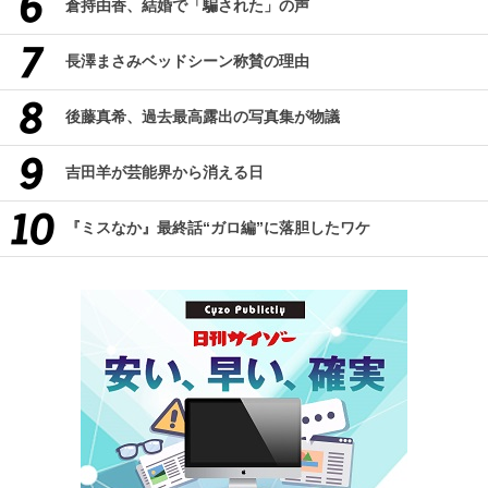
倉持由香、結婚で「騙された」の声
長澤まさみベッドシーン称賛の理由
後藤真希、過去最高露出の写真集が物議
吉田羊が芸能界から消える日
『ミスなか』最終話“ガロ編”に落胆したワケ