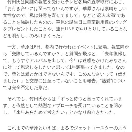
竹田氏は同誌の報道を受けたテレビ各局の直撃取材に応じ、
「お付き合いには至ってないんですが、華原さんは素晴らしい
女性なので、私は好意を寄せてまして」などと“恋人未満”であ
ることを強調したものの、華原の誕生日に皇室御用達のバッグ
をプレゼントしたことや、連日LINEでやりとりしていることな
どを明かし、のろけまくった。
一方、華原は6日、都内で行われたイベントに登場。報道陣か
ら「交際しているんですか？」と質問が飛ぶと、「去年復帰し
て、もうすぐアルバムを出して、今年は迷惑をかけたみなさん
に対して恩返しをしたいと思って1年頑張ってきました。なの
で、恋とは愛とかはできないんです、ごめんなさいって（伝え
ました）」と交際には至っていないことを報告。“熱愛”につい
ては完全否定した形だ。
それでも、竹田氏からは「ずっと待つと言ってくれていま
す」と依然として熱烈なアプローチを受けていることを明か
し、「来年あらためて考えたい」とかなり前向きだった。
これまでの華原といえば、まるでジェットコースターのよう