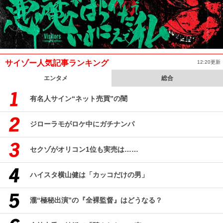
サイゾー人気記事ランキング
12:20更新
エンタメ
総合
有名人サイン“ネット売買”の闇
ジローラモがロケ中にガチナンパ
セクゾがオリコン1位も実売は……
ハイスタ横山健は「カッコだけの男」
瀧“極秘出演”の『全裸監督』はどうなる？