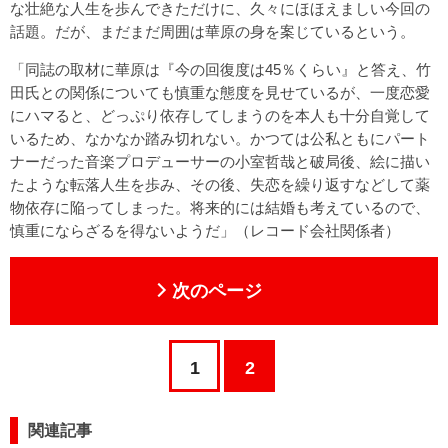
な壮絶な人生を歩んできただけに、久々にほほえましい今回の
話題。だが、まだまだ周囲は華原の身を案じているという。
「同誌の取材に華原は『今の回復度は45％くらい』と答え、竹
田氏との関係についても慎重な態度を見せているが、一度恋愛
にハマると、どっぷり依存してしまうのを本人も十分自覚して
いるため、なかなか踏み切れない。かつては公私ともにパート
ナーだった音楽プロデューサーの小室哲哉と破局後、絵に描い
たような転落人生を歩み、その後、失恋を繰り返すなどして薬
物依存に陥ってしまった。将来的には結婚も考えているので、
慎重にならざるを得ないようだ」（レコード会社関係者）
次のページ
1
2
関連記事