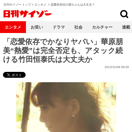
日刊サイゾー トップ
>
エンタメ
>
恋愛依存症の朋ちゃんは大丈夫？
日刊サイゾー
エンタメ
お笑い
ドラマ
社会
カルチャー
連載
「恋愛依存でかなりヤバい」華原朋
美“熱愛”は完全否定も、アタック続
ける竹田恒泰氏は大丈夫か
2013/11/08 08:00