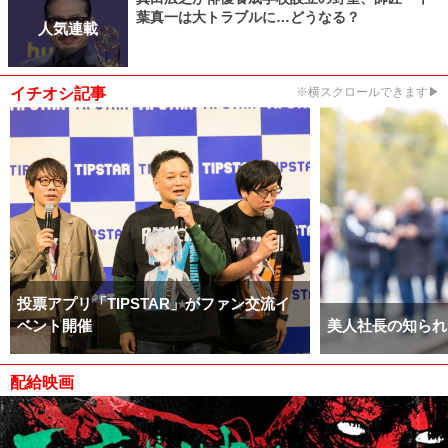
葉真一は大トラブルに…どうなる？
人気連載
イチオシ記事
※横スクロールできます▶
投票アプリ「TIPSTAR」がファン交流イ
ベント開催
美人社長の知られ
配給映画