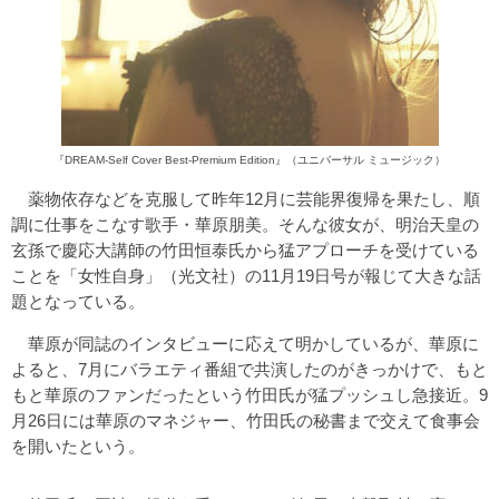
『DREAM-Self Cover Best-Premium Edition』（ユニバーサル ミュージック）
薬物依存などを克服して昨年12月に芸能界復帰を果たし、順
調に仕事をこなす歌手・華原朋美。そんな彼女が、明治天皇の
玄孫で慶応大講師の竹田恒泰氏から猛アプローチを受けている
ことを「女性自身」（光文社）の11月19日号が報じて大きな話
題となっている。
華原が同誌のインタビューに応えて明かしているが、華原に
よると、7月にバラエティ番組で共演したのがきっかけで、もと
もと華原のファンだったという竹田氏が猛プッシュし急接近。9
月26日には華原のマネジャー、竹田氏の秘書まで交えて食事会
を開いたという。