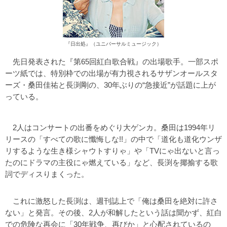
『日出処』（ユニバーサルミュージック）
先日発表された『第65回紅白歌合戦』の出場歌手。一部スポ
ーツ紙では、特別枠での出場が有力視されるサザンオールスタ
ーズ・桑田佳祐と長渕剛の、30年ぶりの“急接近”が話題に上が
っている。
2人はコンサートの出番をめぐり大ゲンカ。桑田は1994年リ
リースの「すべての歌に懺悔しな!!」の中で「道化も道化ウンザ
リするような生き様シャウトすりゃ」や「TVにゃ出ないと言っ
たのにドラマの主役にゃ燃えている」など、長渕を揶揄する歌
詞でディスりまくった。
これに激怒した長渕は、週刊誌上で「俺は桑田を絶対に許さ
ない」と発言。その後、2人が和解したという話は聞かず、紅白
での危険な再会に「30年戦争、再びか」と心配されているの