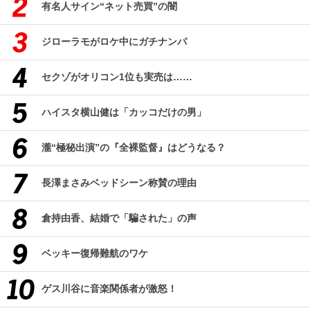
有名人サイン“ネット売買”の闇
ジローラモがロケ中にガチナンパ
セクゾがオリコン1位も実売は……
ハイスタ横山健は「カッコだけの男」
瀧“極秘出演”の『全裸監督』はどうなる？
長澤まさみベッドシーン称賛の理由
倉持由香、結婚で「騙された」の声
ベッキー復帰難航のワケ
ゲス川谷に音楽関係者が激怒！