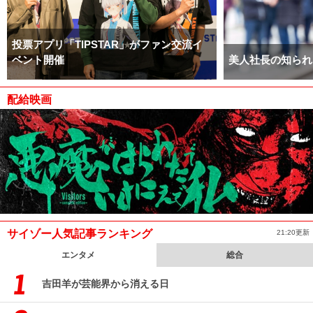
投票アプリ「TIPSTAR」がファン交流イ
ベント開催
美人社長の知られ
配給映画
サイゾー人気記事ランキング
21:20更新
エンタメ
総合
吉田羊が芸能界から消える日