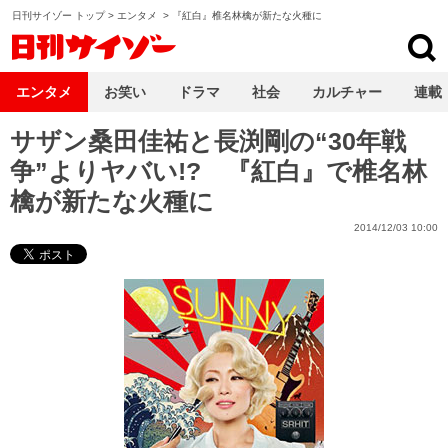
日刊サイゾー トップ
>
エンタメ
>
『紅白』椎名林檎が新たな火種に
日刊サイゾー
エンタメ
お笑い
ドラマ
社会
カルチャー
連載
サザン桑田佳祐と長渕剛の“30年戦
争”よりヤバい!? 『紅白』で椎名林
檎が新たな火種に
2014/12/03 10:00