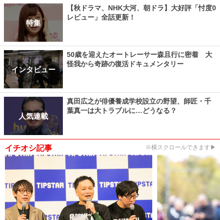
【秋ドラマ、NHK大河、朝ドラ】大好評「忖度0
レビュー」全話更新！
特集
50歳を迎えたオートレーサー森且行に密着 大
怪我から奇跡の復活ドキュメンタリー
インタビュー
真田広之が俳優養成学校設立の野望、師匠・千
葉真一は大トラブルに…どうなる？
人気連載
イチオシ記事
※横スクロールできます▶