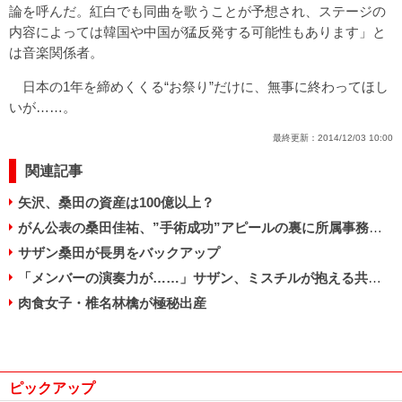
論を呼んだ。紅白でも同曲を歌うことが予想され、ステージの
内容によっては韓国や中国が猛反発する可能性もあります」と
は音楽関係者。
日本の1年を締めくくる“お祭り”だけに、無事に終わってほし
いが……。
最終更新：
2014/12/03 10:00
関連記事
矢沢、桑田の資産は100億以上？
がん公表の桑田佳祐、”手術成功”アピールの裏に所属事務所のしたたかな計算
サザン桑田が長男をバックアップ
「メンバーの演奏力が……」サザン、ミスチルが抱える共通の悩みとは？
肉食女子・椎名林檎が極秘出産
ピックアップ