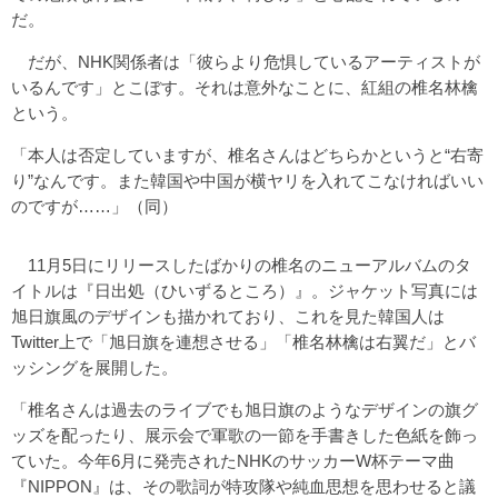
だ。
だが、NHK関係者は「彼らより危惧しているアーティストが
いるんです」とこぼす。それは意外なことに、紅組の椎名林檎
という。
「本人は否定していますが、椎名さんはどちらかというと“右寄
り”なんです。また韓国や中国が横ヤリを入れてこなければいい
のですが……」（同）
11月5日にリリースしたばかりの椎名のニューアルバムのタ
イトルは『日出処（ひいずるところ）』。ジャケット写真には
旭日旗風のデザインも描かれており、これを見た韓国人は
Twitter上で「旭日旗を連想させる」「椎名林檎は右翼だ」とバ
ッシングを展開した。
「椎名さんは過去のライブでも旭日旗のようなデザインの旗グ
ッズを配ったり、展示会で軍歌の一節を手書きした色紙を飾っ
ていた。今年6月に発売されたNHKのサッカーW杯テーマ曲
『NIPPON』は、その歌詞が特攻隊や純血思想を思わせると議