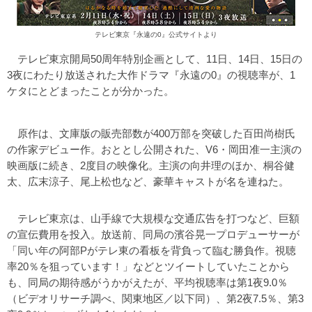
テレビ東京『永遠の0』公式サイトより
テレビ東京開局50周年特別企画として、11日、14日、15日の
3夜にわたり放送された大作ドラマ『永遠の0』の視聴率が、1
ケタにとどまったことが分かった。
原作は、文庫版の販売部数が400万部を突破した百田尚樹氏
の作家デビュー作。おととし公開された、V6・岡田准一主演の
映画版に続き、2度目の映像化。主演の向井理のほか、桐谷健
太、広末涼子、尾上松也など、豪華キャストが名を連ねた。
テレビ東京は、山手線で大規模な交通広告を打つなど、巨額
の宣伝費用を投入。放送前、同局の濱谷晃一プロデューサーが
「同い年の阿部Pがテレ東の看板を背負って臨む勝負作。視聴
率20％を狙っています！」などとツイートしていたことから
も、同局の期待感がうかがえたが、平均視聴率は第1夜9.0％
（ビデオリサーチ調べ、関東地区／以下同）、第2夜7.5％、第3