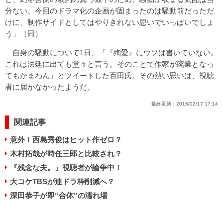
分ない。今回のドラマ化の企画が固まったのは騒動前だっただ
けに、制作サイドとしてはやりきれない思いでいっぱいでしょ
う」（同）
自身の騒動について1日、「『殉愛』にウソは書いていない。
これは法廷に出ても堂々と言う。そのことで作家が廃業となっ
てもかまわん」とツイートした百田氏。その熱い思いは、視聴
者に届かなかったようだ。
最終更新：
2015/02/17 17:14
関連記事
意外！西島秀俊はヒット作ゼロ？
木村拓哉が時任三郎と比較され？
『残念な夫。』視聴者が論争中！
大コケTBSが連ドラ枠削減へ？
深田恭子が即“合体”の濡れ場