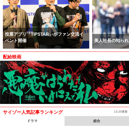
投票アプリ「TIPSTAR」がファン交流イ
ベント開催
美人社長の知られ
配給映画
サイゾー人気記事ランキング
13:20更新
ドラマ
総合