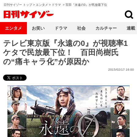
日刊サイゾー トップ
>
エンタメ
>
ドラマ
>
百田『永遠の0』が民放最下位
日刊サイゾー
エンタメ
お笑い
ドラマ
社会
カルチャー
連載
テレビ東京版『永遠の0』が視聴率1
ケタで民放最下位！ 百田尚樹氏
の“痛キャラ化”が原因か
2015/02/17 16:00