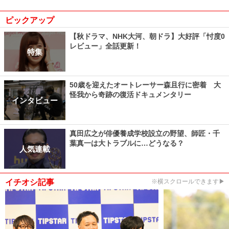
ピックアップ
【秋ドラマ、NHK大河、朝ドラ】大好評「忖度0
レビュー」全話更新！
特集
50歳を迎えたオートレーサー森且行に密着 大
怪我から奇跡の復活ドキュメンタリー
インタビュー
真田広之が俳優養成学校設立の野望、師匠・千
葉真一は大トラブルに…どうなる？
人気連載
イチオシ記事
※横スクロールできます▶