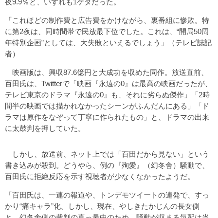
夜9.9％と、いずれも1ケタだった。
「これほどの制作費と広告費をかけながら、裏番組に惨敗。特
に第2夜は、同時間帯で民放最下位でした。これは、“開局50周
年特別企画”としては、大失敗といえるでしょう」（テレビ誌記
者）
映画版は、興収87.6億円と大成功を収めた同作。放送直前、
百田氏は、Twitterで「映画『永遠の0』は最高の映画だったが、
テレビ東京のドラマ『永遠の0』も、それに劣らぬ傑作」「2時
間半の映画では描かれなかったシーンがふんだんにある」「ド
ラマは原作をなぞって丁寧に作られたもの」と、ドラマの出来
に太鼓判を押していた。
しかし、放送前、ネット上では「百田だから見ない」という
書き込みが殺到。どうやら、例の『殉愛』（幻冬舎）騒動で、
百田氏に拒絶反応を示す視聴者が少なくなかったようだ。
「百田氏は、一連の報道や、トンデモツイートの連発で、すっ
かり“痛キャラ”化。しかし、現在、やしきたかじんの長女側
と、幻冬舎側の裁判の真っ最中のため、騒動が収まる気配は当