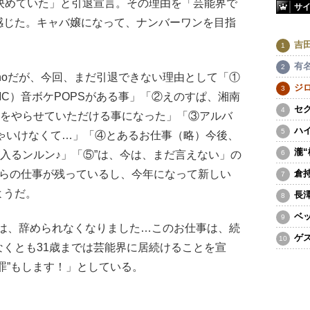
決めていた」と引退宣言。その理由を「芸能界で
サ
感じた。キャバ嬢になって、ナンバーワンを目指
吉
有
onoだが、今回、まだ引退できない理由として「①
ジ
C）音ボケPOPSがある事」「②えのすぱ、湘南
セ
ルをやらせていただける事になった」「③アルバ
ハ
なきゃいけなくて…」「④とあるお仕事（略）今後、
瀧
が入るンルン♪」「⑤”は、今は、まだ言えない」の
からの仕事が残っているし、今年になって新しい
倉
ようだ。
長
ベ
年間は、辞められなくなりました…このお仕事は、続
ゲ
くとも31歳までは芸能界に居続けることを宣
罪”もします！」としている。