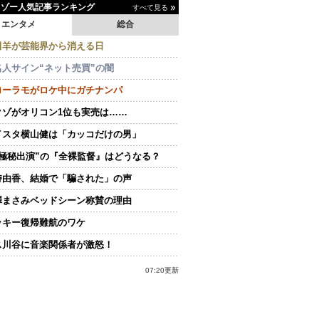
イゾー人気記事ランキング
すべて見る
エンタメ
総合
田羊が芸能界から消える日
名人サイン“ネット売買”の闇
ローラモがロケ中にガチナンパ
クゾがオリコン1位も実売は……
イスタ横山健は「カッコだけの男」
“極秘出演”の『全裸監督』はどうなる？
持由香、結婚で「騙された」の声
澤まさみベッドシーン称賛の理由
ッキー復帰難航のワケ
ス川谷に音楽関係者が激怒！
07:20更新