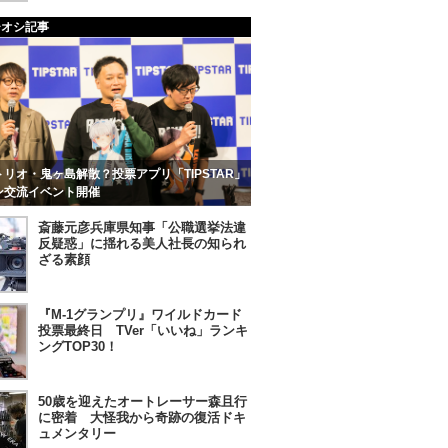
チオシ記事
リオ・鬼ヶ島解散？投票アプリ「TIPSTAR」
ン交流イベント開催
斎藤元彦兵庫県知事「公職選挙法違
反疑惑」に揺れる美人社長の知られ
ざる素顔
『M-1グランプリ』ワイルドカード
投票最終日 TVer「いいね」ランキ
ングTOP30！
50歳を迎えたオートレーサー森且行
に密着 大怪我から奇跡の復活ドキ
ュメンタリー