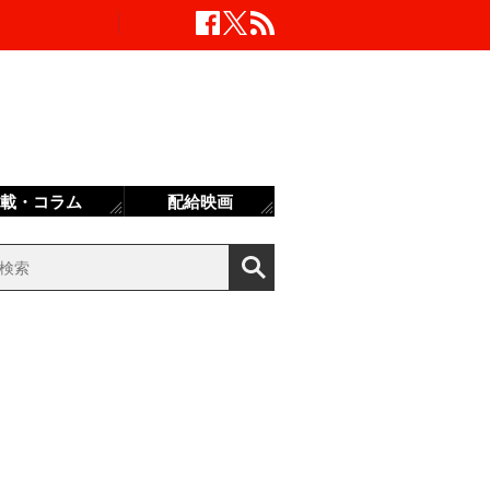
載・コラム
配給映画