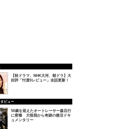
集
【秋ドラマ、NHK大河、朝ドラ】大
好評「忖度0レビュー」全話更新！
ンタビュー
50歳を迎えたオートレーサー森且行
に密着 大怪我から奇跡の復活ドキ
ュメンタリー