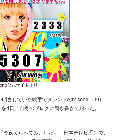
sono公式サイトより
言していた歌手でタレントのmisono（30）
」を4日、自身のブログに箇条書きで綴った。
送の『今夜くらべてみました』（日本テレビ系）で、