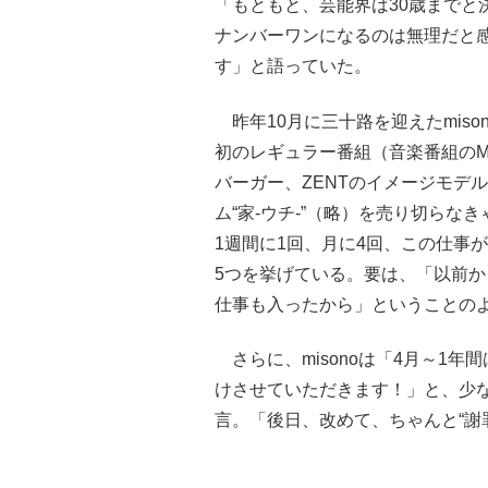
「もともと、芸能界は30歳までと
ナンバーワンになるのは無理だと
す」と語っていた。
昨年10月に三十路を迎えたmis
初のレギュラー番組（音楽番組のM
バーガー、ZENTのイメージモデ
ム“家-ウチ-”（略）を売り切ら
1週間に1回、月に4回、この仕事
5つを挙げている。要は、「以前
仕事も入ったから」ということの
さらに、misonoは「4月～1
けさせていただきます！」と、少な
言。「後日、改めて、ちゃんと“謝