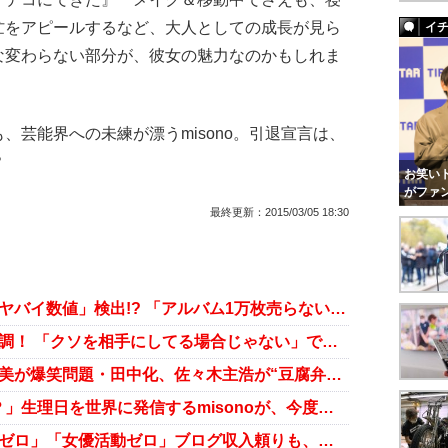
忙をアピールするなど、大人としての成長が見ら
イ
な変わらない部分が、彼女の魅力なのかもしれま
芸能界への未練が漂うmisono。引退宣言は、
？
お笑いト
がファ
最終更新：
2015/03/05 18:30
“激務”misonoが、ついに病院で「ヤバイ数値」検出!? 「アルバム1万枚売らないと……」宣言は大丈夫か
misonoの“お騒がせブログ”が絶好調！ 「クソを相手にしてる場合じゃない」で、また話題沸騰中
misonoが謎の激務に悲鳴、鈴木亜美が爆笑問題・田中化、佐々木主浩が“豆腐弁当”に反論……芸能人の諸行無常
「聞いてないのに、なんで言うの？」生理日を世界に発信するmisonoが、今度は岸田健作との恋愛を公表！
謝罪から半年……江角マキコ「CMゼロ」「女優活動ゼロ」ブログ収入頼りも、新たな火種投下で崖っぷち