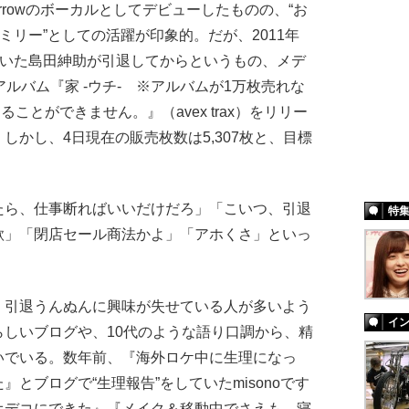
 tomorrowのボーカルとしてデビューしたものの、“お
ミリー”としての活躍が印象的。だが、2011年
ていた島田紳助が引退してからというもの、メデ
ルバム『家 -ウチ- ※アルバムが1万枚売れな
ることができません。』（avex trax）をリリー
しかし、4日現在の販売枚数は5,307枚と、目標
ら、仕事断ればいいだけだろ」「こいつ、引退
特
欺」「閉店セール商法かよ」「アホくさ」といっ
、引退うんぬんに興味が失せている人が多いよう
イ
しいブログや、10代のような語り口調から、精
いでいる。数年前、『海外ロケ中に生理になっ
とブログで“生理報告”をしていたmisonoです
オデコにできた』『メイク＆移動中でさえも、寝