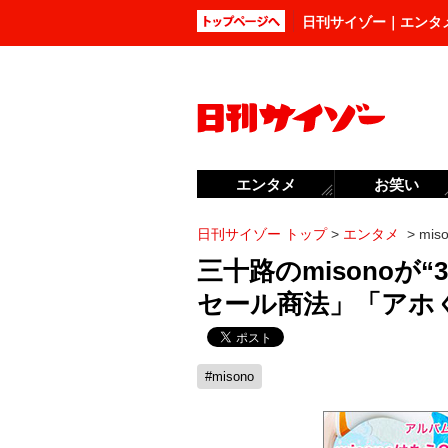
日刊サイゾー｜エンタ
エンタメ
お笑い
日刊サイゾー トップ
>
エンタメ
>
mi
三十路のmisonoが
セール商法」「アホ
#misono