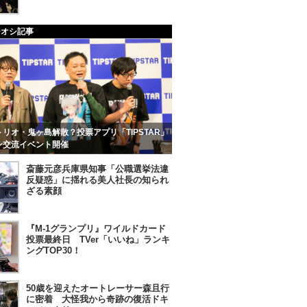
チオシ記事
リオ・鬼ヶ島解散？投票アプリ「TIPSTAR」
ン交流イベント開催
斎藤元彦兵庫県知事「公職選挙法違
反疑惑」に揺れる美人社長の知られ
ざる素顔
『M-1グランプリ』ワイルドカード
投票最終日 TVer「いいね」ランキ
ングTOP30！
50歳を迎えたオートレーサー森且行
に密着 大怪我から奇跡の復活ドキ