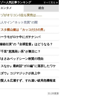
イゾー人気記事ランキング
すべて見る
エンタメ
総合
クゾがオリコン1位も実売は……
名人サイン“ネット売買”の闇
イスタ横山健は「カッコだけの男」
ローラモがロケ中にガチナンパ
“極秘出演”の『全裸監督』はどうなる？
下千里“意識高い系”が裏目に？
澤まさみベッドシーン称賛の理由
ミスなか』最終話“ガロ編”に落胆したワケ
水ダウ』コジマジックが炎上中
崎賢人＆広瀬すず、すれ違い破局危機報道
21:20更新