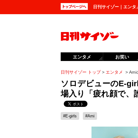
日刊サイゾー｜エンタ
エンタメ
お笑い
日刊サイゾー トップ
>
エンタメ
>
Am
ソロデビューのE-gi
場入り「疲れ顔で、
#E-girls
#Ami