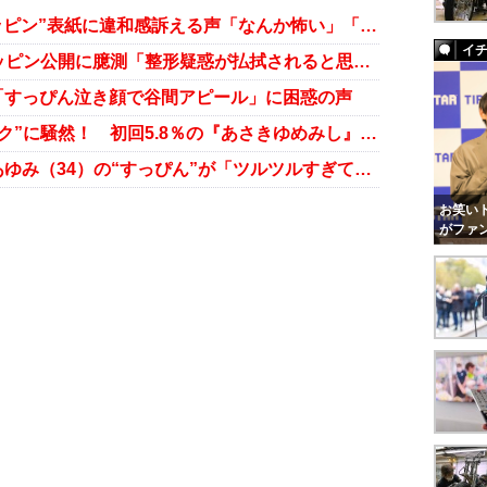
元AKB48・板野友美の“目だけスッピン”表紙に違和感訴える声「なんか怖い」「ザワザワする」
イ
“もはや板野友美”こと辻希美、スッピン公開に臆測「整形疑惑が払拭されると思っているのかも」
「すっぴん泣き顔で谷間アピール」に困惑の声
女優・前田敦子の“すっぴん風メイク”に騒然！ 初回5.8％の『あさきゆめみし』は大丈夫か
「まるで高級ラブドール!?」浜崎あゆみ（34）の“すっぴん”が「ツルツルすぎて怖い」の声
お笑いト
がファ