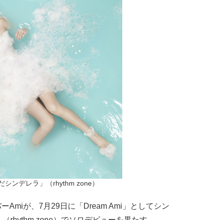
ンデレラ」（rhythm zone）
ーAmiが、7月29日に「Dream Ami」としてシン
hythm zone）でソロデビューを果たす。