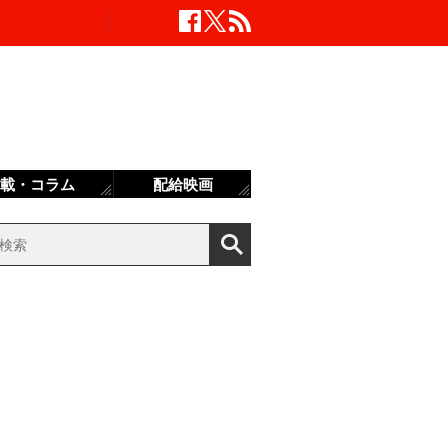
載・コラム
配給映画