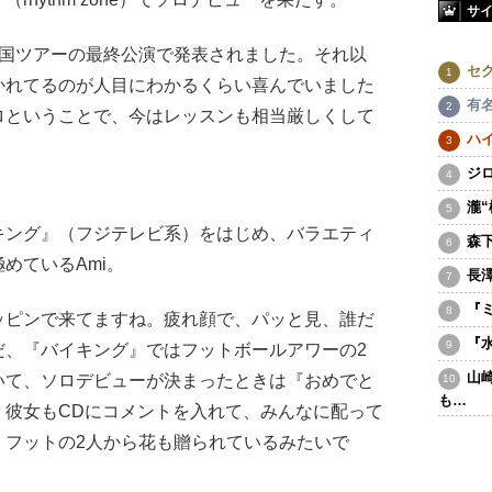
サ
全国ツアーの最終公演で発表されました。それ以
セ
かれてるのが人目にわかるくらい喜んでいました
有
ロということで、今はレッスンも相当厳しくして
ハ
ジ
瀧
ング』（フジテレビ系）をはじめ、バラエティ
森
めているAmi。
長
『
ッピンで来てますね。疲れ顔で、パッと見、誰だ
『
だ、『バイキング』ではフットボールアワーの2
山
いて、ソロデビューが決まったときは『おめでと
も…
。彼女もCDにコメントを入れて、みんなに配って
、フットの2人から花も贈られているみたいで