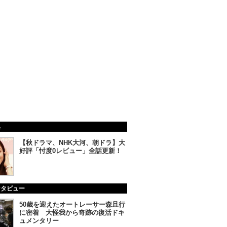
集
【秋ドラマ、NHK大河、朝ドラ】大
好評「忖度0レビュー」全話更新！
ンタビュー
50歳を迎えたオートレーサー森且行
に密着 大怪我から奇跡の復活ドキ
ュメンタリー