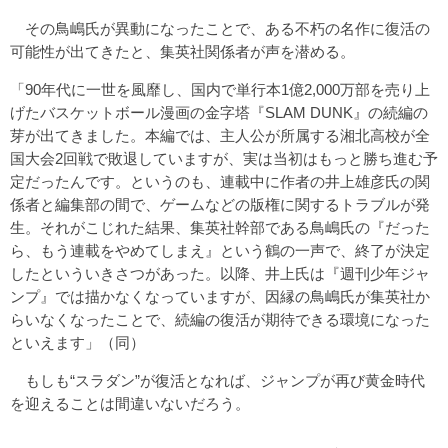
その鳥嶋氏が異動になったことで、ある不朽の名作に復活の
可能性が出てきたと、集英社関係者が声を潜める。
「90年代に一世を風靡し、国内で単行本1億2,000万部を売り上
げたバスケットボール漫画の金字塔『SLAM DUNK』の続編の
芽が出てきました。本編では、主人公が所属する湘北高校が全
国大会2回戦で敗退していますが、実は当初はもっと勝ち進む予
定だったんです。というのも、連載中に作者の井上雄彦氏の関
係者と編集部の間で、ゲームなどの版権に関するトラブルが発
生。それがこじれた結果、集英社幹部である鳥嶋氏の『だった
ら、もう連載をやめてしまえ』という鶴の一声で、終了が決定
したといういきさつがあった。以降、井上氏は『週刊少年ジャ
ンプ』では描かなくなっていますが、因縁の鳥嶋氏が集英社か
らいなくなったことで、続編の復活が期待できる環境になった
といえます」（同）
もしも“スラダン”が復活となれば、ジャンプが再び黄金時代
を迎えることは間違いないだろう。