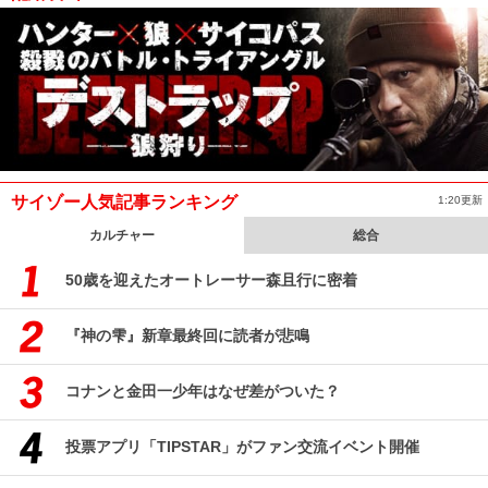
サイゾー人気記事ランキング
1:20更新
カルチャー
総合
50歳を迎えたオートレーサー森且行に密着
『神の雫』新章最終回に読者が悲鳴
コナンと金田一少年はなぜ差がついた？
投票アプリ「TIPSTAR」がファン交流イベント開催