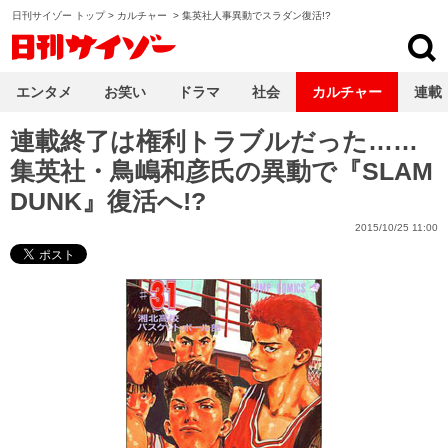
日刊サイゾー トップ
>
カルチャー
>
集英社人事異動でスラダン復活!?
日刊サイゾー
エンタメ
お笑い
ドラマ
社会
カルチャー
連載
連載終了は権利トラブルだった……
集英社・鳥嶋和彦氏の異動で『SLAM
DUNK』復活へ!?
2015/10/25 11:00