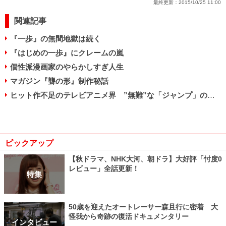
最終更新：
2015/10/25 11:00
関連記事
『一歩』の無間地獄は続く
『はじめの一歩』にクレームの嵐
個性派漫画家のやらかしすぎ人生
マガジン『聾の形』制作秘話
ヒット作不足のテレビアニメ界 ”無難”な「ジャンプ」の一人勝ち？
ピックアップ
【秋ドラマ、NHK大河、朝ドラ】大好評「忖度0
レビュー」全話更新！
特集
50歳を迎えたオートレーサー森且行に密着 大
怪我から奇跡の復活ドキュメンタリー
インタビュー