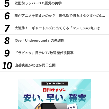
収監前ラッパーD.O悪党の美学
誰がアニメを変えたのか？ 世代論で切るオタク文化の10年、そして50年
大追跡！ ギャートルズに出てくる「マンモスの肉」はどんな味なのか？（前編）
f5ve「Underground」の先進性
『ラピュタ』日テレTV放送歴代視聴率
山岳映画がなぜか同日公開