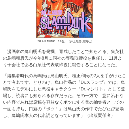
『SLAM DUNK 31巻』（井上雄彦/集英社）
漫画家の鳥山明氏を発掘、育成したことで知られる、集英社
の鳥嶋和彦氏が今年8月に同社の専務取締役を退任し、11月よ
り子会社である白泉社代表取締役に就任することになった。
「編集者時代の鳥嶋氏は鳥山明氏、桂正和氏の2人を手がけたこ
とで有名です。とりわけ、鳥山作品の『Dr.スランプ』では、鳥
嶋氏をモデルにした悪役キャラクター『Dr.マシリト』として登
場し、読者にも知られる存在だった。その一方で、意に沿わな
い内容であれば原稿を容赦なくボツにする鬼の編集者としての
一面も持ち、口癖の『ボツ！』は鳥山氏の作中でたびたび登場
し、鳥嶋氏本人の代名詞となっています」（出版関係者）