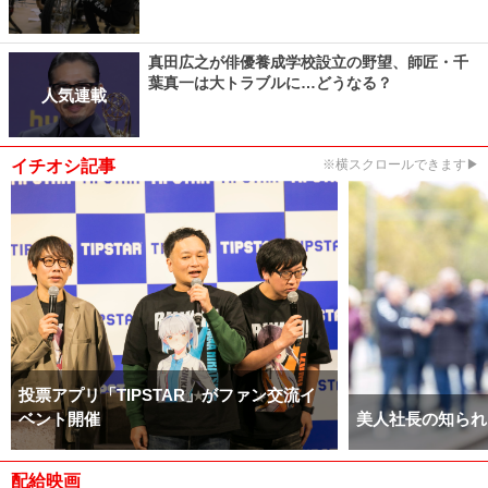
真田広之が俳優養成学校設立の野望、師匠・千
葉真一は大トラブルに…どうなる？
人気連載
イチオシ記事
※横スクロールできます▶
投票アプリ「TIPSTAR」がファン交流イ
ベント開催
美人社長の知られ
配給映画